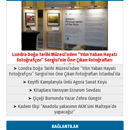
03 Ağustos 2026 Pazartesi
Yıldırım Gündoğdu
HAVVA’NIN ÜÇ KIZI
09 Temmuz 2026 Perşembe
Yusuf POLAT
Şampiyonluk Sebahattin Şirin’e
Londra Doğa Tarihi Müzesi’nden “Yılın Yaban Hayatı
yazar
Fotoğrafçısı” Sergisi’nin Öne Çıkan Fotoğrafları
11 Mayıs 2026 Pazartesi
İstanbul’da
➤ Londra Doğa Tarihi Müzesi’nden “Yılın Yaban Hayatı
Fotoğrafçısı” Sergisi’nin Öne Çıkan Fotoğrafları İstanbul’da
➤ Keyifli Kamplarıyla Ünlü Agora Sanat Köyü
➤ Kitaplara Yansıyan Erzurum Sevdası
➤ Çiçeği Burnunda Yazar Zehra Güngör
➤ Kadem Ekşi “Anadolu yakasının AKM’sini Maltepe’de
yapacağız”
BAĞLANTILAR