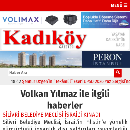
MENÜ ☰
18:42
Şennur Üzgen’in “Tekâmül” Eseri UPSD 2026 Yaz Sergisi’nde 
Volkan Yılmaz ile ilgili
haberler
SİLİVRİ BELEDİYE MECLİSİ İSRAİL’İ KINADI
Silivri Belediye Meclisi, İsrail’in Filistin’e yönelik
sürdürdüğü insanlık dışı saldırıları yayımladığı