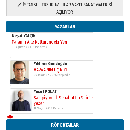
🖊 İSTANBUL ERZURUMLULAR VAKFI SANAT GALERİSİ
Yusuf POLAT
AÇILIYOR
Şampiyonluk Sebahattin Şirin’e
yazar
11 Mayıs 2026 Pazartesi
YAZARLAR
Neşat YALÇIN
Paranın Aile Kültüründeki Yeri
03 Ağustos 2026 Pazartesi
Yıldırım Gündoğdu
HAVVA’NIN ÜÇ KIZI
09 Temmuz 2026 Perşembe
Yusuf POLAT
Şampiyonluk Sebahattin Şirin’e
yazar
11 Mayıs 2026 Pazartesi
◀
▶
Neşat YALÇIN
RÖPORTAJLAR
Paranın Aile Kültüründeki Yeri