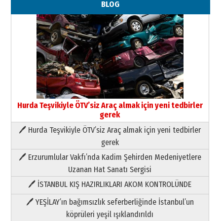
BLOG
Hurda Teşvikiyle ÖTV’siz Araç almak için yeni tedbirler
gerek
🖊 Hurda Teşvikiyle ÖTV’siz Araç almak için yeni tedbirler
Neşat YALÇIN
gerek
Paranın Aile Kültüründeki Yeri
🖊 Erzurumlular Vakfı’nda Kadim Şehirden Medeniyetlere
03 Ağustos 2026 Pazartesi
Uzanan Hat Sanatı Sergisi
🖊 İSTANBUL KIŞ HAZIRLIKLARI AKOM KONTROLÜNDE
Yıldırım Gündoğdu
HAVVA’NIN ÜÇ KIZI
🖊 YEŞİLAY’ın bağımsızlık seferberliğinde İstanbul’un
09 Temmuz 2026 Perşembe
köprüleri yeşil ışıklandırıldı