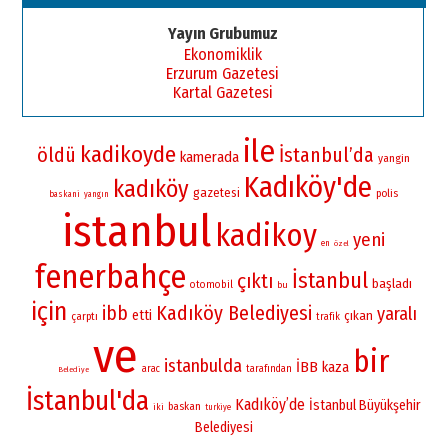
Yayın Grubumuz
Ekonomiklik
Erzurum Gazetesi
Kartal Gazetesi
ile
kadikoyde
öldü
İstanbul’da
kamerada
yangin
Kadıköy'de
kadıköy
gazetesi
polis
baskani
yangın
istanbul
kadikoy
yeni
en
özel
fenerbahçe
İstanbul
çıktı
başladı
otomobil
bu
için
Kadıköy Belediyesi
ibb
yaralı
etti
çıkan
çarptı
trafik
ve
bir
istanbulda
İBB
kaza
arac
tarafından
Belediye
İstanbul'da
Kadıköy’de
İstanbul Büyükşehir
baskan
iki
turkiye
Belediyesi