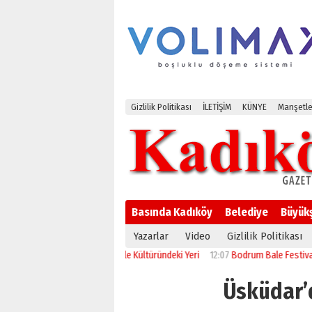
Gizlilik Politikası
İLETİŞİM
KÜNYE
Manşetle
Basında Kadıköy
Belediye
Büyük
Yazarlar
Video
Gizlilik Politikası
13:52
Paranın Aile Kültüründeki Yeri
12:07
Bodrum Bale Festivali, “Kuğu Gö
Üsküdar’d