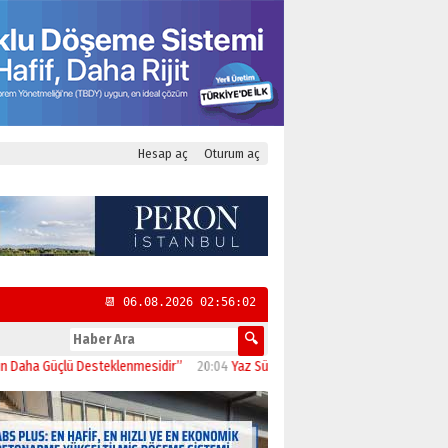
Hesap aç
Oturum aç
📆 06.08.2026 02:56:03
üçlü Desteklenmesidir”
20:04
Yaz Sürüşüne Çıkmadan Önce: Motosikletinizi Kon