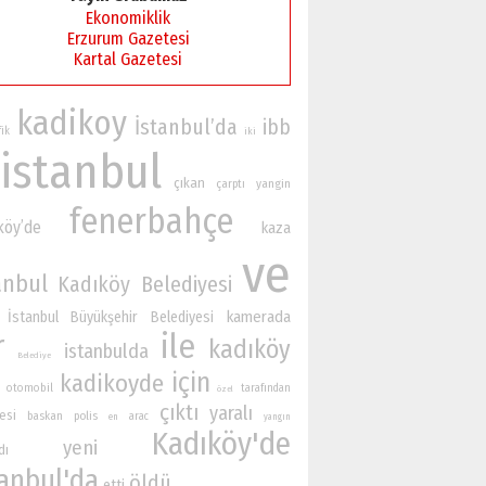
Ekonomiklik
Erzurum Gazetesi
Kartal Gazetesi
kadikoy
İstanbul’da
ibb
fik
iki
istanbul
çıkan
yangin
çarptı
fenerbahçe
köy’de
kaza
ve
anbul
Kadıköy Belediyesi
kamerada
İstanbul Büyükşehir Belediyesi
r
ile
kadıköy
istanbulda
Belediye
için
kadikoyde
otomobil
tarafından
özel
çıktı
yaralı
esi
baskan
polis
arac
en
yangın
Kadıköy'de
yeni
dı
tanbul'da
öldü
etti