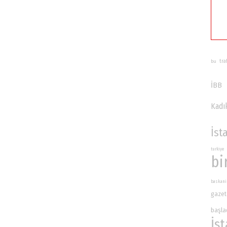
bu
tra
İBB
Kadı
İst
turkiye
bi
baskani
gazet
başla
İs