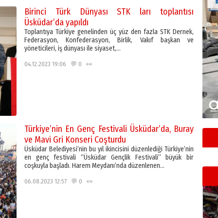
Birinci Türk Dünyası STK ları toplantısı
Üsküdar’da yapıldı
Toplantıya Türkiye genelinden üç yüz den fazla STK Dernek,
Federasyon, Konfederasyon, Birlik, Vakıf başkan ve
yöneticileri, iş dünyası ile siyaset,…
04.12.2023 19:06 💬 0 👀
Türkiye’nin En Genç Festivali Üsküdar’da, Buray
ve Mavi Gri Konseri Coşturdu
Üsküdar Belediyesi’nin bu yıl ikincisini düzenlediği Türkiye’nin
en genç festivali ‘’Üsküdar Gençlik Festivali’’ büyük bir
coşkuyla başladı. Harem Meydanı’nda düzenlenen…
06.08.2023 12:57 💬 0 👀