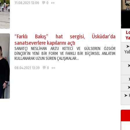
11.08.2021 13:06 💬 0 👀
L
“Farklı Bakış” hat sergisi, Üsküdar’da
Ya
sanatseverlere kapılarını açtı
➤ 
SANATÇI NESLİHAN ARZU KETECİ VE GÜLSEREN ÖZGÖR
Ya
DİNÇER’İN YENİ BİR FORM VE FARKLI BİR BİÇİMSEL ANLATIM
KULLANARAK UZUN SÜREN ÇALIŞMALAR…
➤
08.04.2021 13:39 💬 0 👀
➤
➤ K