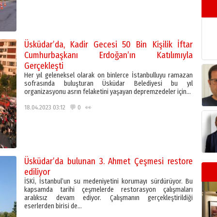
Üsküdar’da, Kadir Gecesi 50 Bin Kişilik İftar
Cumhurbaşkanı Erdoğan’ın Katılımıyla
Gerçekleşti
Her yıl geleneksel olarak on binlerce İstanbulluyu ramazan
sofrasında buluşturan Üsküdar Belediyesi bu yıl
organizasyonu asrın felaketini yaşayan depremzedeler için…
18.04.2023 03:12 💬 0 👀
Üsküdar’da bulunan 3. Ahmet Çeşmesi restore
ediliyor
İSKİ, İstanbul’un su medeniyetini korumayı sürdürüyor. Bu
kapsamda tarihi çeşmelerde restorasyon çalışmaları
aralıksız devam ediyor. Çalışmanın gerçekleştirildiği
eserlerden birisi de…