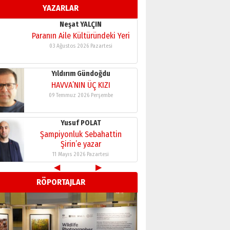
YAZARLAR
11 Mayıs 2026 Pazartesi
Neşat YALÇIN
Paranın Aile Kültüründeki Yeri
03 Ağustos 2026 Pazartesi
Yıldırım Gündoğdu
HAVVA’NIN ÜÇ KIZI
09 Temmuz 2026 Perşembe
Yusuf POLAT
Şampiyonluk Sebahattin
Şirin’e yazar
11 Mayıs 2026 Pazartesi
◀
▶
Neşat YALÇIN
RÖPORTAJLAR
Paranın Aile Kültüründeki Yeri
03 Ağustos 2026 Pazartesi
Yıldırım Gündoğdu