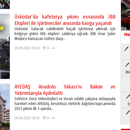
Üsküdar’da kafeterya yıkımı esnasında İBB
Ekipleri ile işletmeciler arasında kavga yaşandı
Üsküdar Salacak sahilindeki kaçak işletmeyi yıkmak için
bölgeye giden İBB ekipleri saldırıya uğradı. İBB İmar Şube
Hu
Müdürü Ramazan Gülten darp…
30.05.2023 15:03 💬 0 👀
🖊 
🖊
Me
AYEDAŞ Anadolu Yakası’nı Bakım ve
Yatırımlarıyla Aydınlattı
🖊
Sektöre öncü teknolojileri ve insan odaklı çalışma anlayışıyla
hareket eden AYEDAŞ, kesintisiz elektrik dağıtımı kapsamında
İ
2023 yılının ilk 3 ayında…
🖊
26.04.2023 18:33 💬 0 👀