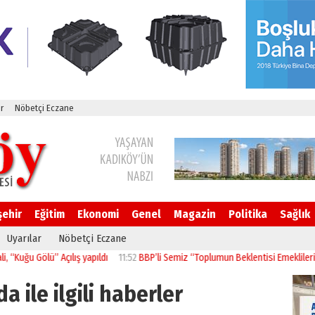
r
Nöbetçi Eczane
şehir
Eğitim
Ekonomi
Genel
Magazin
Politika
Sağlık
Uyarılar
Nöbetçi Eczane
lü” Açılış yapıldı
11:52
BBP’li Semiz “Toplumun Beklentisi Emeklilerin Daha G
a ile ilgili haberler