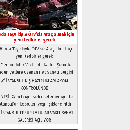
rda Teşvikiyle ÖTV’siz Araç almak için
yeni tedbirler gerek
Hurda Teşvikiyle ÖTV’siz Araç almak için
yeni tedbirler gerek
Neşat YALÇIN
 Erzurumlular Vakfı’nda Kadim Şehirden
Paranın Aile Kültüründeki Yeri
deniyetlere Uzanan Hat Sanatı Sergisi
03 Ağustos 2026 Pazartesi
🖊 İSTANBUL KIŞ HAZIRLIKLARI AKOM
KONTROLÜNDE
Yıldırım Gündoğdu
HAVVA’NIN ÜÇ KIZI
 YEŞİLAY’ın bağımsızlık seferberliğinde
09 Temmuz 2026 Perşembe
stanbul’un köprüleri yeşil ışıklandırıldı
 İSTANBUL ERZURUMLULAR VAKFI SANAT
Yusuf POLAT
GALERİSİ AÇILIYOR
Şampiyonluk Sebahattin
Şirin’e yazar