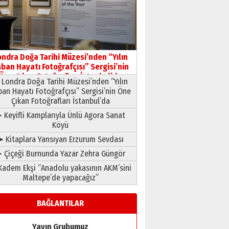
HAVVA’NIN ÜÇ KIZI
09 Temmuz 2026 Perşembe
Yusuf POLAT
Şampiyonluk Sebahattin
ondra Doğa Tarihi Müzesi’nden “Yılın
Şirin’e yazar
ban Hayatı Fotoğrafçısı” Sergisi’nin
11 Mayıs 2026 Pazartesi
Öne Çıkan Fotoğrafları İstanbul’da
Londra Doğa Tarihi Müzesi’nden “Yılın
ban Hayatı Fotoğrafçısı” Sergisi’nin Öne
Çıkan Fotoğrafları İstanbul’da
 Keyifli Kamplarıyla Ünlü Agora Sanat
Köyü
➤ Kitaplara Yansıyan Erzurum Sevdası
 Çiçeği Burnunda Yazar Zehra Güngör
adem Ekşi “Anadolu yakasının AKM’sini
Maltepe’de yapacağız”
BAĞLANTILAR
Yayın Grubumuz