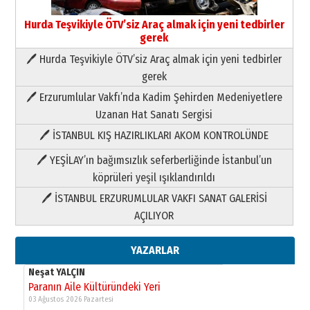
Hurda Teşvikiyle ÖTV’siz Araç almak için yeni tedbirler
Yıldırım Gündoğdu
gerek
HAVVA’NIN ÜÇ KIZI
09 Temmuz 2026 Perşembe
🖊 Hurda Teşvikiyle ÖTV’siz Araç almak için yeni tedbirler
gerek
Yusuf POLAT
🖊 Erzurumlular Vakfı’nda Kadim Şehirden Medeniyetlere
Şampiyonluk Sebahattin Şirin’e
Uzanan Hat Sanatı Sergisi
yazar
11 Mayıs 2026 Pazartesi
🖊 İSTANBUL KIŞ HAZIRLIKLARI AKOM KONTROLÜNDE
Neşat YALÇIN
🖊 YEŞİLAY’ın bağımsızlık seferberliğinde İstanbul’un
Paranın Aile Kültüründeki Yeri
köprüleri yeşil ışıklandırıldı
03 Ağustos 2026 Pazartesi
🖊 İSTANBUL ERZURUMLULAR VAKFI SANAT GALERİSİ
AÇILIYOR
Yıldırım Gündoğdu
HAVVA’NIN ÜÇ KIZI
YAZARLAR
09 Temmuz 2026 Perşembe
Yusuf POLAT
Şampiyonluk Sebahattin Şirin’e