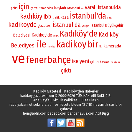
için
yaralı
istanbulda
başladı
polis
çarptı
otomobil
tarafından
en
İstanbul'da
kadıköy
ibb
kaza
trafik
özel
kadikoyde
İstanbul’da
İstanbul Büyükşehir
gazetesi
yangın
Kadıköy'de
Kadıköy
Kadıköy’de
Belediyesi
arac
ile
kadikoy
bir
Belediyesi
kamerada
iki
turkiye
ve
fenerbahçe
yeni
İBB
çıkan
baskan
baskani
çıktı
Kadıköy Gazetesİ - Kadıköy'den Haberler
kadikoygazetesi.com
© 2000-2026 TÜM HAKLARI SAKLIDIR.
Ana Sayfa
|
Gizlilik Politikası
|
Bize Ulaşın
raco yabani ot sokme aleti
|
osmocote bloom 12 7 18 mevsimlik sus bitki
gubresi
homgardn.com
peosoc.com
bahcehavuz.com
Acil Dişçi