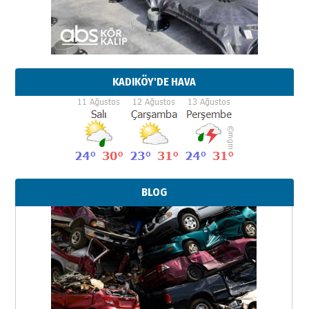
KADIKÖY'DE HAVA
BLOG
Neşat YALÇIN
Paranın Aile Kültüründeki Yeri
03 Ağustos 2026 Pazartesi