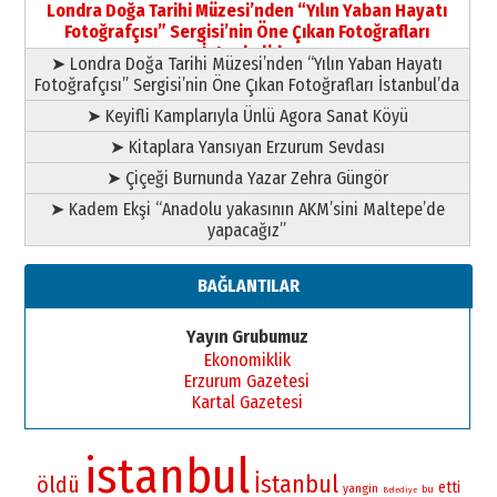
Londra Doğa Tarihi Müzesi’nden “Yılın Yaban Hayatı
Fotoğrafçısı” Sergisi’nin Öne Çıkan Fotoğrafları
İstanbul’da
➤ Londra Doğa Tarihi Müzesi’nden “Yılın Yaban Hayatı
Fotoğrafçısı” Sergisi’nin Öne Çıkan Fotoğrafları İstanbul’da
➤ Keyifli Kamplarıyla Ünlü Agora Sanat Köyü
➤ Kitaplara Yansıyan Erzurum Sevdası
➤ Çiçeği Burnunda Yazar Zehra Güngör
➤ Kadem Ekşi “Anadolu yakasının AKM’sini Maltepe’de
yapacağız”
BAĞLANTILAR
Yayın Grubumuz
Ekonomiklik
Erzurum Gazetesi
Kartal Gazetesi
istanbul
İstanbul
öldü
etti
yangin
bu
Belediye