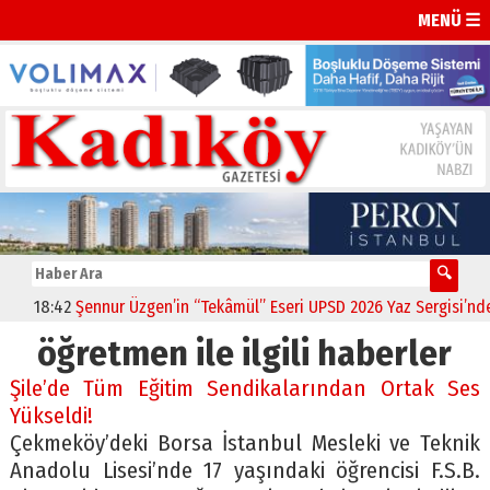
MENÜ ☰
18:42
Şennur Üzgen’in “Tekâmül” Eseri UPSD 2026 Yaz Sergisi’nde Sa
öğretmen ile ilgili haberler
Şile’de Tüm Eğitim Sendikalarından Ortak Ses
Yükseldi!
Çekmeköy’deki Borsa İstanbul Mesleki ve Teknik
Anadolu Lisesi’nde 17 yaşındaki öğrencisi F.S.B.