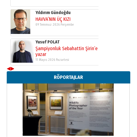
yazar
11 Mayıs 2026 Pazartesi
Neşat YALÇIN
Paranın Aile Kültüründeki Yeri
03 Ağustos 2026 Pazartesi
Yıldırım Gündoğdu
HAVVA’NIN ÜÇ KIZI
09 Temmuz 2026 Perşembe
◀
▶
RÖPORTAJLAR
Yusuf POLAT
Şampiyonluk Sebahattin Şirin’e
yazar
11 Mayıs 2026 Pazartesi