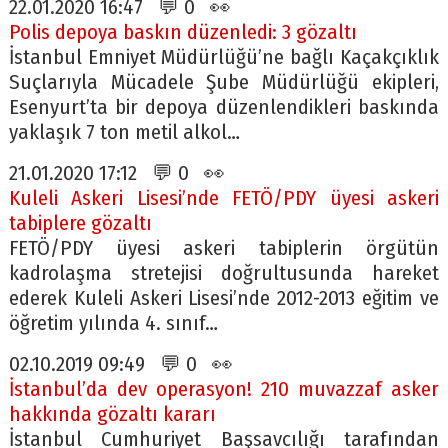
22.01.2020 16:47 💬 0 👀
Polis depoya baskın düzenledi: 3 gözaltı
İstanbul Emniyet Müdürlüğü’ne bağlı Kaçakçıklık
Suçlarıyla Mücadele Şube Müdürlüğü ekipleri,
Esenyurt’ta bir depoya düzenlendikleri baskında
yaklaşık 7 ton metil alkol…
21.01.2020 17:12 💬 0 👀
Kuleli Askeri Lisesi’nde FETÖ/PDY üyesi askeri
tabiplere gözaltı
FETÖ/PDY üyesi askeri tabiplerin örgütün
kadrolaşma stretejisi doğrultusunda hareket
ederek Kuleli Askeri Lisesi’nde 2012-2013 eğitim ve
öğretim yılında 4. sınıf…
02.10.2019 09:49 💬 0 👀
İstanbul’da dev operasyon! 210 muvazzaf asker
hakkında gözaltı kararı
İstanbul Cumhuriyet Başsavcılığı tarafından