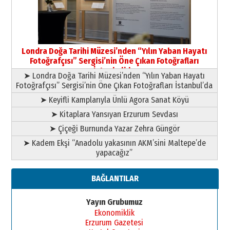
09 Temmuz 2026 Perşembe
Yusuf POLAT
Şampiyonluk Sebahattin Şirin’e
Londra Doğa Tarihi Müzesi’nden “Yılın Yaban Hayatı
yazar
Fotoğrafçısı” Sergisi’nin Öne Çıkan Fotoğrafları
11 Mayıs 2026 Pazartesi
İstanbul’da
➤ Londra Doğa Tarihi Müzesi’nden “Yılın Yaban Hayatı
Fotoğrafçısı” Sergisi’nin Öne Çıkan Fotoğrafları İstanbul’da
➤ Keyifli Kamplarıyla Ünlü Agora Sanat Köyü
➤ Kitaplara Yansıyan Erzurum Sevdası
➤ Çiçeği Burnunda Yazar Zehra Güngör
➤ Kadem Ekşi “Anadolu yakasının AKM’sini Maltepe’de
yapacağız”
BAĞLANTILAR
Yayın Grubumuz
Ekonomiklik
Erzurum Gazetesi