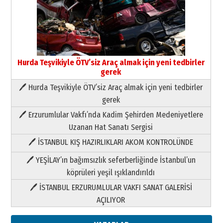
Hurda Teşvikiyle ÖTV’siz Araç almak için yeni tedbirler
gerek
🖊 Hurda Teşvikiyle ÖTV’siz Araç almak için yeni tedbirler
Neşat YALÇIN
gerek
Paranın Aile Kültüründeki Yeri
🖊 Erzurumlular Vakfı’nda Kadim Şehirden Medeniyetlere
03 Ağustos 2026 Pazartesi
Uzanan Hat Sanatı Sergisi
🖊 İSTANBUL KIŞ HAZIRLIKLARI AKOM KONTROLÜNDE
Yıldırım Gündoğdu
HAVVA’NIN ÜÇ KIZI
🖊 YEŞİLAY’ın bağımsızlık seferberliğinde İstanbul’un
09 Temmuz 2026 Perşembe
köprüleri yeşil ışıklandırıldı
🖊 İSTANBUL ERZURUMLULAR VAKFI SANAT GALERİSİ
Yusuf POLAT
AÇILIYOR
Şampiyonluk Sebahattin Şirin’e
yazar
11 Mayıs 2026 Pazartesi