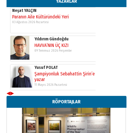
YAZARLAR
Neşat YALÇIN
Paranın Aile Kültüründeki Yeri
03 Ağustos 2026 Pazartesi
Yıldırım Gündoğdu
HAVVA’NIN ÜÇ KIZI
09 Temmuz 2026 Perşembe
Yusuf POLAT
Şampiyonluk Sebahattin Şirin’e
yazar
11 Mayıs 2026 Pazartesi
◀
▶
Neşat YALÇIN
RÖPORTAJLAR
Paranın Aile Kültüründeki Yeri
03 Ağustos 2026 Pazartesi
Yıldırım Gündoğdu
HAVVA’NIN ÜÇ KIZI