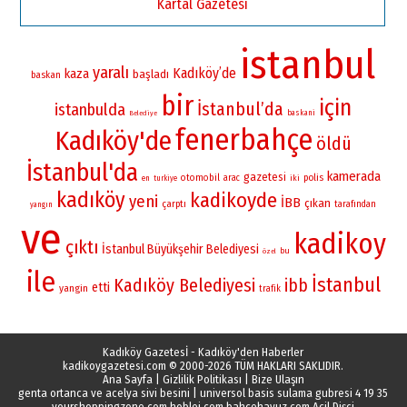
Kartal Gazetesi
istanbul
yaralı
Kadıköy’de
kaza
başladı
baskan
bir
için
İstanbul’da
istanbulda
baskani
Belediye
fenerbahçe
Kadıköy'de
öldü
İstanbul'da
kamerada
gazetesi
otomobil
polis
arac
iki
en
turkiye
kadıköy
kadikoyde
yeni
İBB
çıkan
çarptı
tarafından
yangın
ve
kadikoy
çıktı
İstanbul Büyükşehir Belediyesi
bu
özel
ile
İstanbul
Kadıköy Belediyesi
ibb
etti
yangin
trafik
Kadıköy Gazetesİ - Kadıköy'den Haberler
kadikoygazetesi.com
© 2000-2026 TÜM HAKLARI SAKLIDIR.
Ana Sayfa
|
Gizlilik Politikası
|
Bize Ulaşın
genta ortanca ve acelya sivi besini
|
universol basis sulama gubresi 4 19 35
yourshoppingzone.com
hoblei.com
bahcehavuz.com
Acil Dişçi