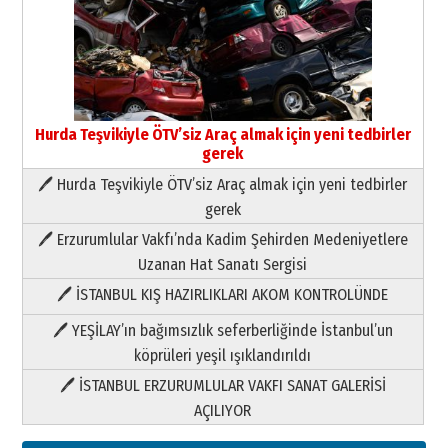
Hurda Teşvikiyle ÖTV’siz Araç almak için yeni tedbirler
gerek
🖊 Hurda Teşvikiyle ÖTV’siz Araç almak için yeni tedbirler
Neşat YALÇIN
gerek
Paranın Aile Kültüründeki Yeri
🖊 Erzurumlular Vakfı’nda Kadim Şehirden Medeniyetlere
03 Ağustos 2026 Pazartesi
Uzanan Hat Sanatı Sergisi
🖊 İSTANBUL KIŞ HAZIRLIKLARI AKOM KONTROLÜNDE
Yıldırım Gündoğdu
HAVVA’NIN ÜÇ KIZI
🖊 YEŞİLAY’ın bağımsızlık seferberliğinde İstanbul’un
09 Temmuz 2026 Perşembe
köprüleri yeşil ışıklandırıldı
🖊 İSTANBUL ERZURUMLULAR VAKFI SANAT GALERİSİ
Yusuf POLAT
AÇILIYOR
Şampiyonluk Sebahattin Şirin’e
yazar