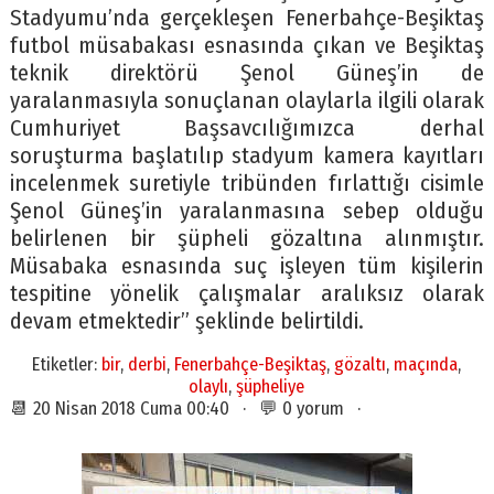
Stadyumu’nda gerçekleşen Fenerbahçe-Beşiktaş
futbol müsabakası esnasında çıkan ve Beşiktaş
teknik direktörü Şenol Güneş’in de
yaralanmasıyla sonuçlanan olaylarla ilgili olarak
Cumhuriyet Başsavcılığımızca derhal
soruşturma başlatılıp stadyum kamera kayıtları
incelenmek suretiyle tribünden fırlattığı cisimle
Şenol Güneş’in yaralanmasına sebep olduğu
belirlenen bir şüpheli gözaltına alınmıştır.
Müsabaka esnasında suç işleyen tüm kişilerin
tespitine yönelik çalışmalar aralıksız olarak
devam etmektedir” şeklinde belirtildi.
Etiketler:
bir
,
derbi
,
Fenerbahçe-Beşiktaş
,
gözaltı
,
maçında
,
olaylı
,
şüpheliye
📆 20 Nisan 2018 Cuma 00:40 · 💬 0 yorum ·