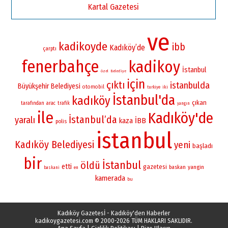
Kartal Gazetesi
ve
kadikoyde
ibb
Kadıköy’de
çarptı
fenerbahçe
kadikoy
İstanbul
özel
Belediye
için
çıktı
istanbulda
Büyükşehir Belediyesi
otomobil
iki
turkiye
İstanbul'da
kadıköy
çıkan
tarafından
arac
trafik
yangın
ile
Kadıköy'de
İstanbul’da
yaralı
İBB
kaza
polis
istanbul
Kadıköy Belediyesi
yeni
başladı
bir
İstanbul
öldü
etti
gazetesi
yangin
baskan
baskani
en
kamerada
bu
Kadıköy Gazetesİ - Kadıköy'den Haberler
kadikoygazetesi.com
© 2000-2026 TÜM HAKLARI SAKLIDIR.