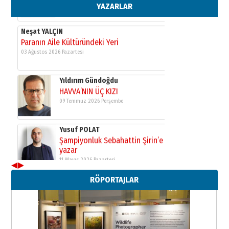
11 Mayıs 2026 Pazartesi
YAZARLAR
Neşat YALÇIN
Paranın Aile Kültüründeki Yeri
03 Ağustos 2026 Pazartesi
Yıldırım Gündoğdu
HAVVA’NIN ÜÇ KIZI
09 Temmuz 2026 Perşembe
Yusuf POLAT
Şampiyonluk Sebahattin Şirin’e
yazar
11 Mayıs 2026 Pazartesi
◀
▶
Neşat YALÇIN
RÖPORTAJLAR
Paranın Aile Kültüründeki Yeri
03 Ağustos 2026 Pazartesi
Yıldırım Gündoğdu