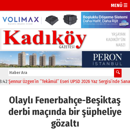
MENÜ ☰
Şennur Üzgen’in “Tekâmül” Eseri UPSD 2026 Yaz Sergisi’nde Sanatsev
Olaylı Fenerbahçe-Beşiktaş
derbi maçında bir şüpheliye
gözaltı