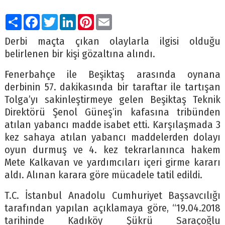
Paylaş
Facebook
Twitter
LinkedIn
Pinterest
Email
Derbi maçta çıkan olaylarla ilgisi olduğu
belirlenen bir kişi gözaltına alındı.
Fenerbahçe ile Beşiktaş arasında oynana
derbinin 57. dakikasında bir taraftar ile tartışan
Tolga’yı sakinleştirmeye gelen Beşiktaş Teknik
Direktörü Şenol Güneş’in kafasına tribünden
atılan yabancı madde isabet etti. Karşılaşmada 3
kez sahaya atılan yabancı maddelerden dolayı
oyun durmuş ve 4. kez tekrarlanınca hakem
Mete Kalkavan ve yardımcıları içeri girme kararı
aldı. Alınan karara göre mücadele tatil edildi.
T.C. İstanbul Anadolu Cumhuriyet Başsavcılığı
tarafından yapılan açıklamaya göre, “19.04.2018
tarihinde Kadıköy Şükrü Saraçoğlu