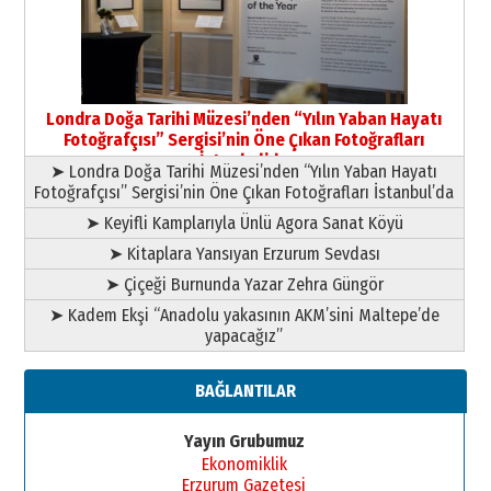
HAVVA’NIN ÜÇ KIZI
09 Temmuz 2026 Perşembe
Yusuf POLAT
Şampiyonluk Sebahattin Şirin’e
Londra Doğa Tarihi Müzesi’nden “Yılın Yaban Hayatı
yazar
Fotoğrafçısı” Sergisi’nin Öne Çıkan Fotoğrafları
11 Mayıs 2026 Pazartesi
İstanbul’da
➤ Londra Doğa Tarihi Müzesi’nden “Yılın Yaban Hayatı
Fotoğrafçısı” Sergisi’nin Öne Çıkan Fotoğrafları İstanbul’da
➤ Keyifli Kamplarıyla Ünlü Agora Sanat Köyü
➤ Kitaplara Yansıyan Erzurum Sevdası
➤ Çiçeği Burnunda Yazar Zehra Güngör
➤ Kadem Ekşi “Anadolu yakasının AKM’sini Maltepe’de
yapacağız”
BAĞLANTILAR
Yayın Grubumuz
Ekonomiklik
Erzurum Gazetesi