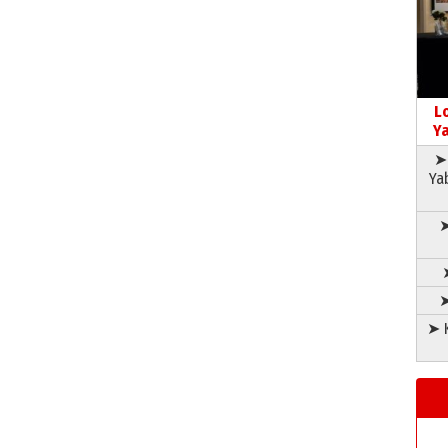
L
Ya
➤ 
Ya
➤
➤
➤ K