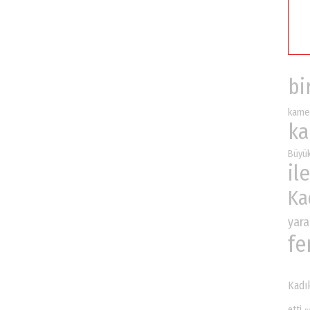
bi
kame
ka
Büyük
ile
Ka
yara
fe
Kadı
etti