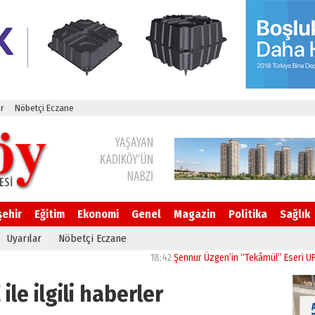
r
Nöbetçi Eczane
şehir
Eğitim
Ekonomi
Genel
Magazin
Politika
Sağlık
Uyarılar
Nöbetçi Eczane
18:42
Şennur Üzgen’in “Tekâmül” Eseri UPSD 2026 Y
ile ilgili haberler