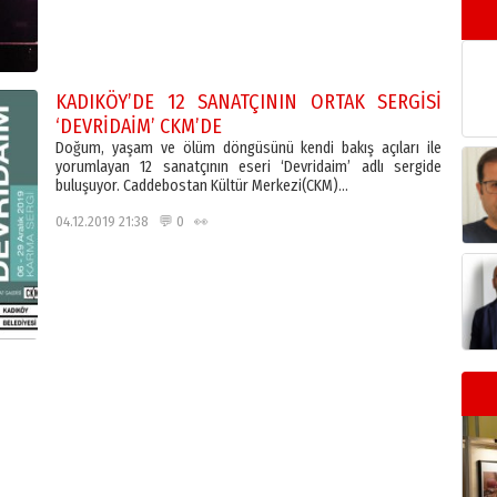
KADIKÖY’DE 12 SANATÇININ ORTAK SERGİSİ
‘DEVRİDAİM’ CKM’DE
Doğum, yaşam ve ölüm döngüsünü kendi bakış açıları ile
yorumlayan 12 sanatçının eseri ‘Devridaim’ adlı sergide
buluşuyor. Caddebostan Kültür Merkezi(CKM)…
04.12.2019 21:38 💬 0 👀