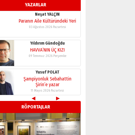
YAZARLAR
11 Mayıs 2026 Pazartesi
Neşat YALÇIN
Paranın Aile Kültüründeki Yeri
03 Ağustos 2026 Pazartesi
Yıldırım Gündoğdu
HAVVA’NIN ÜÇ KIZI
09 Temmuz 2026 Perşembe
Yusuf POLAT
Şampiyonluk Sebahattin
Şirin’e yazar
11 Mayıs 2026 Pazartesi
◀
▶
Neşat YALÇIN
RÖPORTAJLAR
Paranın Aile Kültüründeki Yeri
03 Ağustos 2026 Pazartesi
Yıldırım Gündoğdu