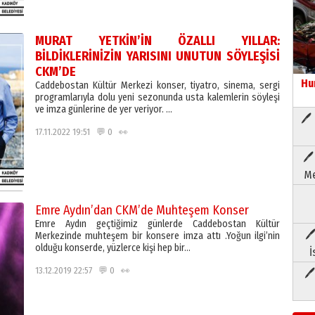
MURAT YETKİN’İN ÖZALLI YILLAR:
BİLDİKLERİNİZİN YARISINI UNUTUN SÖYLEŞİSİ
CKM’DE
Hu
Caddebostan Kültür Merkezi konser, tiyatro, sinema, sergi
programlarıyla dolu yeni sezonunda usta kalemlerin söyleşi
ve imza günlerine de yer veriyor. …
🖊 
17.11.2022 19:51 💬 0 👀
🖊
Me
Emre Aydın’dan CKM’de Muhteşem Konser
Emre Aydın geçtiğimiz günlerde Caddebostan Kültür
🖊
Merkezinde muhteşem bir konsere imza attı .Yoğun ilgi’nin
olduğu konserde, yüzlerce kişi hep bir…
İ
13.12.2019 22:57 💬 0 👀
🖊