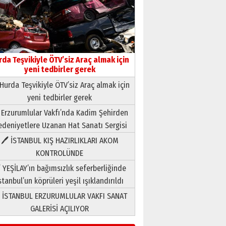
rda Teşvikiyle ÖTV’siz Araç almak için
yeni tedbirler gerek
Hurda Teşvikiyle ÖTV’siz Araç almak için
yeni tedbirler gerek
Neşat YALÇIN
 Erzurumlular Vakfı’nda Kadim Şehirden
Paranın Aile Kültüründeki Yeri
deniyetlere Uzanan Hat Sanatı Sergisi
03 Ağustos 2026 Pazartesi
🖊 İSTANBUL KIŞ HAZIRLIKLARI AKOM
KONTROLÜNDE
Yıldırım Gündoğdu
HAVVA’NIN ÜÇ KIZI
 YEŞİLAY’ın bağımsızlık seferberliğinde
09 Temmuz 2026 Perşembe
stanbul’un köprüleri yeşil ışıklandırıldı
 İSTANBUL ERZURUMLULAR VAKFI SANAT
Yusuf POLAT
GALERİSİ AÇILIYOR
Şampiyonluk Sebahattin
Şirin’e yazar