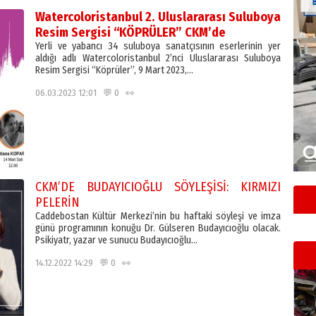
Watercoloristanbul 2. Uluslararası Suluboya
Resim Sergisi “KÖPRÜLER” CKM’de
Yerli ve yabancı 34 suluboya sanatçısının eserlerinin yer
aldığı adlı Watercoloristanbul 2’nci Uluslararası Suluboya
Resim Sergisi “Köprüler”, 9 Mart 2023,…
06.03.2023 12:01 💬 0 👀
CKM’DE BUDAYICIOĞLU SÖYLEŞİSİ: KIRMIZI
PELERİN
Caddebostan Kültür Merkezi’nin bu haftaki söyleşi ve imza
günü programının konuğu Dr. Gülseren Budayıcıoğlu olacak.
Psikiyatr, yazar ve sunucu Budayıcıoğlu…
14.12.2022 14:29 💬 0 👀