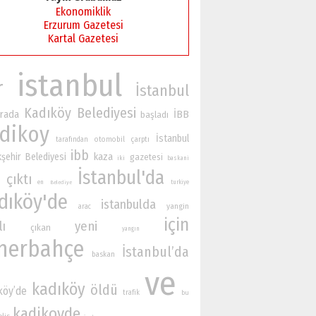
Ekonomiklik
Erzurum Gazetesi
Kartal Gazetesi
istanbul
r
İstanbul
Kadıköy Belediyesi
rada
İBB
başladı
dikoy
İstanbul
otomobil
çarptı
tarafından
ibb
şehir Belediyesi
kaza
gazetesi
iki
baskani
İstanbul'da
çıktı
en
turkiye
Belediye
dıköy'de
istanbulda
yangin
arac
için
lı
yeni
çıkan
yangın
nerbahçe
İstanbul’da
baskan
ve
kadıköy
öldü
köy’de
trafik
bu
kadikoyde