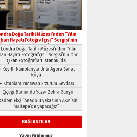
HAVVA’NIN ÜÇ KIZI
09 Temmuz 2026 Perşembe
Yusuf POLAT
Şampiyonluk Sebahattin
ondra Doğa Tarihi Müzesi’nden “Yılın
Şirin’e yazar
ban Hayatı Fotoğrafçısı” Sergisi’nin
11 Mayıs 2026 Pazartesi
Öne Çıkan Fotoğrafları İstanbul’da
Londra Doğa Tarihi Müzesi’nden “Yılın
ban Hayatı Fotoğrafçısı” Sergisi’nin Öne
Çıkan Fotoğrafları İstanbul’da
 Keyifli Kamplarıyla Ünlü Agora Sanat
Köyü
➤ Kitaplara Yansıyan Erzurum Sevdası
 Çiçeği Burnunda Yazar Zehra Güngör
adem Ekşi “Anadolu yakasının AKM’sini
Maltepe’de yapacağız”
BAĞLANTILAR
Yayın Grubumuz