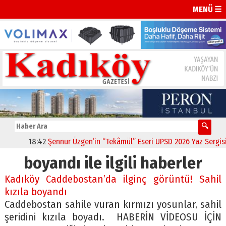
MENÜ ☰
18:42
Şennur Üzgen’in “Tekâmül” Eseri UPSD 2026 Yaz Sergisi’n
boyandı ile ilgili haberler
Kadıköy Caddebostan’da ilginç görüntü! Sahil
kızıla boyandı
Caddebostan sahile vuran kırmızı yosunlar, sahil
şeridini kızıla boyadı. HABERİN VİDEOSU İÇİN