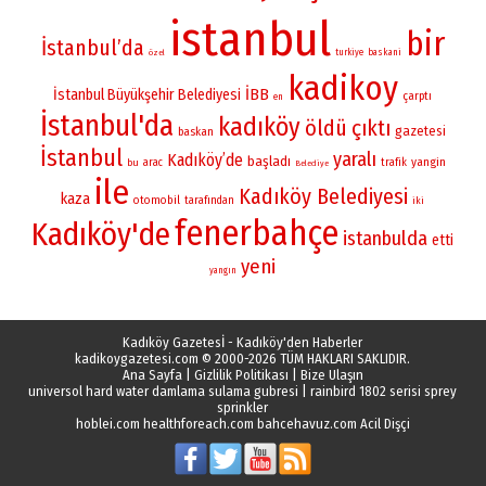
istanbul
bir
İstanbul’da
turkiye
baskani
özel
kadikoy
İBB
İstanbul Büyükşehir Belediyesi
çarptı
en
İstanbul'da
kadıköy
öldü
çıktı
gazetesi
baskan
İstanbul
yaralı
Kadıköy’de
başladı
yangin
bu
arac
trafik
Belediye
ile
Kadıköy Belediyesi
kaza
otomobil
tarafından
iki
fenerbahçe
Kadıköy'de
istanbulda
etti
yeni
yangın
Kadıköy Gazetesİ - Kadıköy'den Haberler
kadikoygazetesi.com
© 2000-2026 TÜM HAKLARI SAKLIDIR.
Ana Sayfa
|
Gizlilik Politikası
|
Bize Ulaşın
universol hard water damlama sulama gubresi
|
rainbird 1802 serisi sprey
sprinkler
hoblei.com
healthforeach.com
bahcehavuz.com
Acil Dişçi