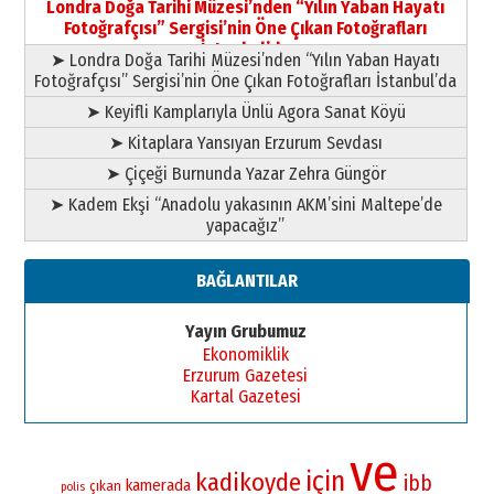
Londra Doğa Tarihi Müzesi’nden “Yılın Yaban Hayatı
yazar
Fotoğrafçısı” Sergisi’nin Öne Çıkan Fotoğrafları
11 Mayıs 2026 Pazartesi
İstanbul’da
➤ Londra Doğa Tarihi Müzesi’nden “Yılın Yaban Hayatı
Fotoğrafçısı” Sergisi’nin Öne Çıkan Fotoğrafları İstanbul’da
➤ Keyifli Kamplarıyla Ünlü Agora Sanat Köyü
➤ Kitaplara Yansıyan Erzurum Sevdası
➤ Çiçeği Burnunda Yazar Zehra Güngör
➤ Kadem Ekşi “Anadolu yakasının AKM’sini Maltepe’de
yapacağız”
BAĞLANTILAR
Yayın Grubumuz
Ekonomiklik
Erzurum Gazetesi
Kartal Gazetesi
ve
için
kadikoyde
ibb
kamerada
çıkan
polis