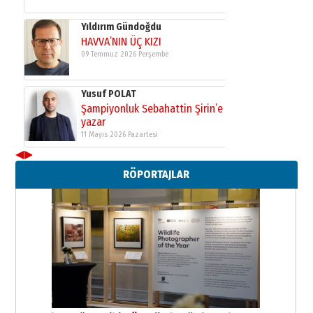
Yıldırım Gündoğdu
HAVVA’NIN ÜÇ KIZI
09 Temmuz 2026 Perşembe
Yusuf POLAT
Şampiyonluk Sebahattin Şirin’e
yazar
11 Mayıs 2026 Pazartesi
◀
▶
Neşat YALÇIN
RÖPORTAJLAR
Paranın Aile Kültüründeki Yeri
03 Ağustos 2026 Pazartesi
Yıldırım Gündoğdu
HAVVA’NIN ÜÇ KIZI
09 Temmuz 2026 Perşembe
Yusuf POLAT
Şampiyonluk Sebahattin Şirin’e