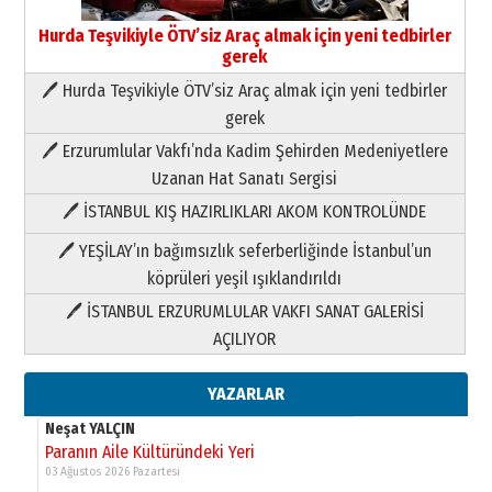
Hurda Teşvikiyle ÖTV’siz Araç almak için yeni tedbirler
gerek
🖊 Hurda Teşvikiyle ÖTV’siz Araç almak için yeni tedbirler
Neşat YALÇIN
gerek
Paranın Aile Kültüründeki Yeri
🖊 Erzurumlular Vakfı’nda Kadim Şehirden Medeniyetlere
03 Ağustos 2026 Pazartesi
Uzanan Hat Sanatı Sergisi
🖊 İSTANBUL KIŞ HAZIRLIKLARI AKOM KONTROLÜNDE
Yıldırım Gündoğdu
HAVVA’NIN ÜÇ KIZI
🖊 YEŞİLAY’ın bağımsızlık seferberliğinde İstanbul’un
09 Temmuz 2026 Perşembe
köprüleri yeşil ışıklandırıldı
🖊 İSTANBUL ERZURUMLULAR VAKFI SANAT GALERİSİ
Yusuf POLAT
AÇILIYOR
Şampiyonluk Sebahattin Şirin’e
yazar
11 Mayıs 2026 Pazartesi
YAZARLAR
Neşat YALÇIN
Paranın Aile Kültüründeki Yeri
03 Ağustos 2026 Pazartesi