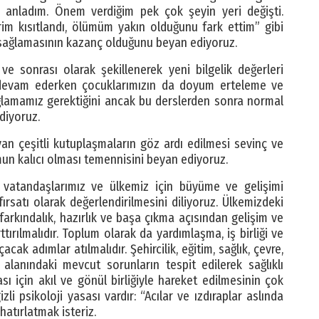
ı anladım. Önem verdiğim pek çok şeyin yeri değişti.
im kısıtlandı, ölümüm yakın olduğunu fark ettim” gibi
sağlamasının kazanç olduğunu beyan ediyoruz.
e sonrası olarak şekillenerek yeni bilgelik değerleri
 devam ederken çocuklarımızın da doyum erteleme ve
ğlamamız gerektiğini ancak bu derslerden sonra normal
diyoruz.
an çeşitli kutuplaşmaların göz ardı edilmesi sevinç ve
n kalıcı olması temennisini beyan ediyoruz.
vatandaşlarımız ve ülkemiz için büyüme ve gelişimi
ırsatı olarak değerlendirilmesini diliyoruz. Ülkemizdeki
farkındalık, hazırlık ve başa çıkma açısından gelişim ve
tırılmalıdır. Toplum olarak da yardımlaşma, iş birliği ve
ak adımlar atılmalıdır. Şehircilik, eğitim, sağlık, çevre,
alanındaki mevcut sorunların tespit edilerek sağlıklı
 için akıl ve gönül birliğiyle hareket edilmesinin çok
i psikoloji yasası vardır: “Acılar ve ızdıraplar aslında
hatırlatmak isteriz.