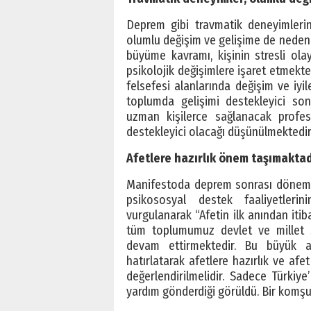
Deprem gibi travmatik deneyimlerin
olumlu değişim ve gelişime de neden 
büyüme kavramı, kişinin stresli ol
psikolojik değişimlere işaret etmekted
felsefesi alanlarında değişim ve iyi
toplumda gelişimi destekleyici son
uzman kişilerce sağlanacak profes
destekleyici olacağı düşünülmektedir.”
Afetlere hazırlık önem taşımaktad
Manifestoda deprem sonrası dönemin, 
psikososyal destek faaliyetler
vurgulanarak “Afetin ilk anından itib
tüm toplumumuz devlet ve millet se
devam ettirmektedir. Bu büyük af
hatırlatarak afetlere hazırlık ve af
değerlendirilmelidir. Sadece Türkiye
yardım gönderdiği görüldü. Bir komşu ül