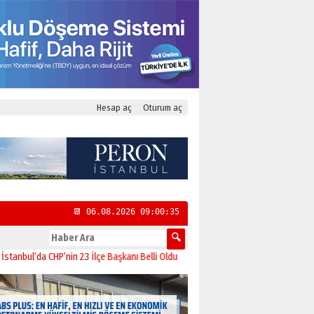
Hesap aç
Oturum aç
📆 06.08.2026 09:00:36
nin 23 İlçe Başkanı Belli Oldu
13:52
Paranın Aile Kültüründeki Yeri
12:07
Bodru