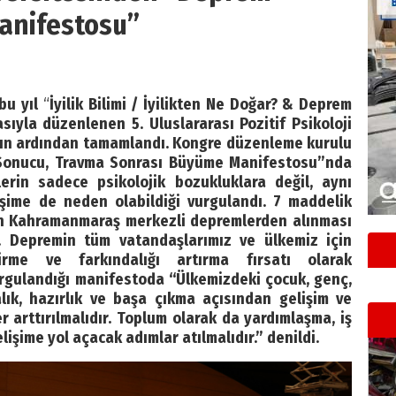
anifestosu”
bu yıl
“
İyilik Bilimi / İyilikten Ne Doğar? & Deprem
sıyla düzenlenen 5. Uluslararası Pozitif Psikoloji
rın ardından tamamlandı. Kongre düzenleme kurulu
 Sonucu, Travma Sonrası Büyüme Manifestosu”nda
erin sadece psikolojik bozukluklara değil, aynı
şime de neden olabildiği vurgulandı. 7 maddelik
n Kahramanmaraş merkezli depremlerden alınması
i. Depremin tüm vatandaşlarımız ve ülkemiz için
rme ve farkındalığı artırma fırsatı olarak
urgulandığı manifestoda “Ülkemizdeki çocuk, genç,
lık, hazırlık ve başa çıkma açısından gelişim ve
r arttırılmalıdır. Toplum olarak da yardımlaşma, iş
lişime yol açacak adımlar atılmalıdır.” denildi.