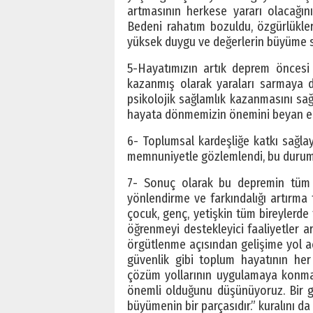
artmasının herkese yararı olacağın
Bedeni rahatım bozuldu, özgürlükler
yüksek duygu ve değerlerin büyüme 
5-Hayatımızın artık deprem öncesi v
kazanmış olarak yaraları sarmaya
psikolojik sağlamlık kazanmasını sa
hayata dönmemizin önemini beyan e
6- Toplumsal kardeşliğe katkı sağlay
memnuniyetle gözlemlendi, bu durumu
7- Sonuç olarak bu depremin tüm 
yönlendirme ve farkındalığı artırma f
çocuk, genç, yetişkin tüm bireylerde 
öğrenmeyi destekleyici faaliyetler art
örgütlenme açısından gelişime yol açac
güvenlik gibi toplum hayatının her 
çözüm yollarının uygulamaya konması
önemli olduğunu düşünüyoruz. Bir gizl
büyümenin bir parçasıdır.” kuralını da 