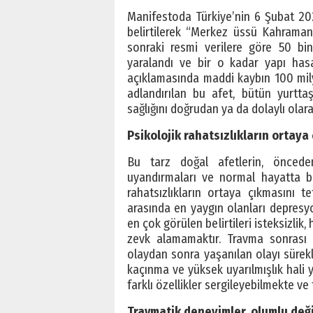
Manifestoda Türkiye’nin 6 Şubat 202
belirtilerek “Merkez üssü Kahraman
sonraki resmi verilere göre 50 bin
yaralandı ve bir o kadar yapı hasar
açıklamasında maddi kaybın 100 milya
adlandırılan bu afet, bütün yurtta
sağlığını doğrudan ya da dolaylı olarak
Psikolojik rahatsızlıkların ortay
Bu tarz doğal afetlerin, önceden
uyandırmaları ve normal hayatta bü
rahatsızlıkların ortaya çıkmasını tet
arasında en yaygın olanları depres
en çok görülen belirtileri isteksizlik, 
zevk alamamaktır. Travma sonrası s
olaydan sonra yaşanılan olayı sürekl
kaçınma ve yüksek uyarılmışlık hali y
farklı özellikler sergileyebilmekte ve
Travmatik deneyimler, olumlu değ