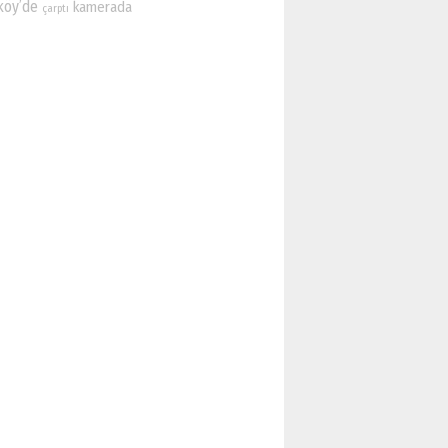
köy’de
kamerada
çarptı