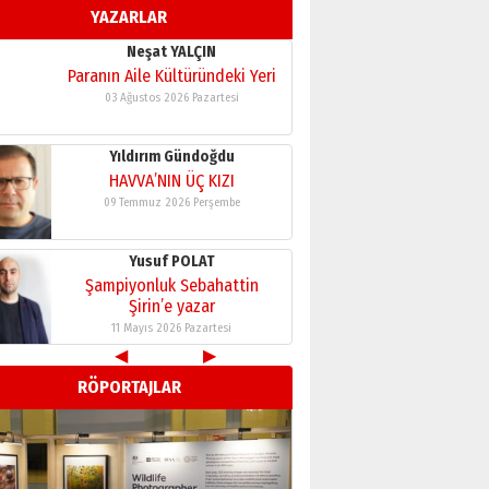
YAZARLAR
11 Mayıs 2026 Pazartesi
Neşat YALÇIN
Paranın Aile Kültüründeki Yeri
03 Ağustos 2026 Pazartesi
Yıldırım Gündoğdu
HAVVA’NIN ÜÇ KIZI
09 Temmuz 2026 Perşembe
Yusuf POLAT
Şampiyonluk Sebahattin
Şirin’e yazar
11 Mayıs 2026 Pazartesi
◀
▶
Neşat YALÇIN
RÖPORTAJLAR
Paranın Aile Kültüründeki Yeri
03 Ağustos 2026 Pazartesi
Yıldırım Gündoğdu