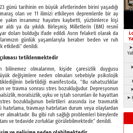
3 günü tarihinin en büyük afetlerinden birini yaşadığı
maraş olan ve 11 ilimizi etkileyen depremlerde bir ay
e yakın insanımız hayatını kaybetti, yüzbinlerce kişi
 aldı ya da yıkıldı. Birleşmiş Milletlerin (BM) resmî
r doları bulduğu ifade edildi. Asrın felaketi olarak da
L
Ya
şlarımızın günlük yaşamlarıyla beraber beden ve ruh
 etkiledi.” denildi.
➤ 
Ya
a çıkması tetiklenmektedir
➤
 bilinemez olmalarının, kişide çaresizlik duygusu
yük değişimlere neden olmaları sebebiyle psikolojik
iklediğinin belirtildiği manifestoda, “Bu rahatsızlıklar
yon ve travma sonrası stres bozukluğudur. Depresyonun
➤
halsizlik, moralsizlik, uyku ve iştah sorunları ile hayattan
➤ K
tres bozukluğunun belirtileri arasında ise travmatik
i hatırlama, travmayı hatırlatan durum veya olaylardan
er almaktadır. Bu gibi ruh sağlığı problemleri bireylerde
 tanı ve tedavide zorluklar görülebilmektedir.” denildi.
işim ve gelişime neden olabilmektedir