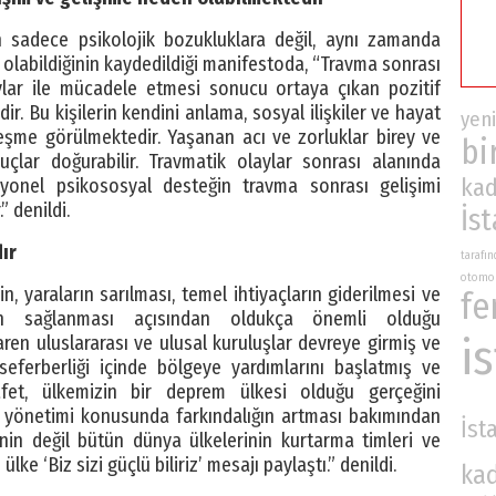
 sadece psikolojik bozukluklara değil, aynı zamanda
olabildiğinin kaydedildiği manifestoda, “Travma sonrası
aylar ile mücadele etmesi sonucu ortaya çıkan pozitif
ir. Bu kişilerin kendini anlama, sosyal ilişkiler ve hayat
yeni
leşme görülmektedir. Yaşanan acı ve zorluklar birey ve
bi
uçlar doğurabilir. Travmatik olaylar sonrası alanında
kad
yonel psikososyal desteğin travma sonrası gelişimi
 denildi.
İs
ır
tarafı
otomo
yaraların sarılması, temel ihtiyaçların giderilmesi ve
fe
inin sağlanması açısından oldukça önemli olduğu
i
aren uluslararası ve ulusal kuruluşlar devreye girmiş ve
ferberliği içinde bölgeye yardımlarını başlatmış ve
et, ülkemizin bir deprem ülkesi olduğu gerçeğini
et yönetimi konusunda farkındalığın artması bakımından
İst
’nin değil bütün dünya ülkelerinin kurtarma timleri ve
ke ‘Biz sizi güçlü biliriz’ mesajı paylaştı.” denildi.
ka