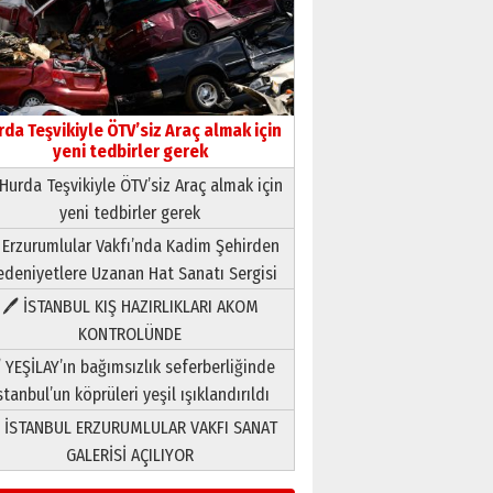
rda Teşvikiyle ÖTV’siz Araç almak için
yeni tedbirler gerek
Hurda Teşvikiyle ÖTV’siz Araç almak için
yeni tedbirler gerek
Neşat YALÇIN
 Erzurumlular Vakfı’nda Kadim Şehirden
Paranın Aile Kültüründeki Yeri
deniyetlere Uzanan Hat Sanatı Sergisi
03 Ağustos 2026 Pazartesi
🖊 İSTANBUL KIŞ HAZIRLIKLARI AKOM
KONTROLÜNDE
Yıldırım Gündoğdu
HAVVA’NIN ÜÇ KIZI
 YEŞİLAY’ın bağımsızlık seferberliğinde
09 Temmuz 2026 Perşembe
stanbul’un köprüleri yeşil ışıklandırıldı
 İSTANBUL ERZURUMLULAR VAKFI SANAT
Yusuf POLAT
GALERİSİ AÇILIYOR
Şampiyonluk Sebahattin
Şirin’e yazar