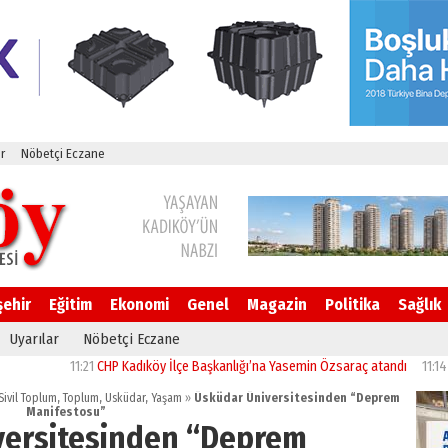
r
Nöbetçi Eczane
şehir
Eğitim
Ekonomi
Genel
Magazin
Politika
Sağlık
Uyarılar
Nöbetçi Eczane
1
CHP Kadıköy İlçe Başkanlığı’na Yasemin Özsaraç atandı
11:14
İstanbul’da CHP’
Sivil Toplum
,
Toplum
,
Üsküdar
,
Yaşam
»
Üsküdar Üniversitesinden “Deprem
Manifestosu”
versitesinden “Deprem