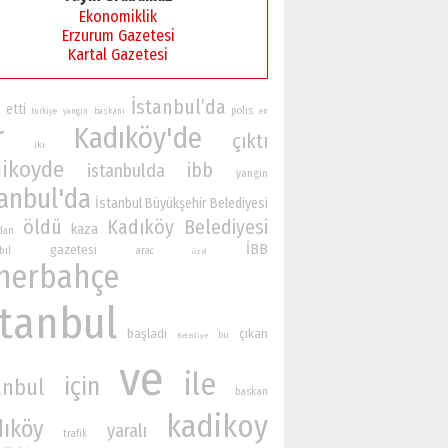
Ekonomiklik
Erzurum Gazetesi
Kartal Gazetesi
İstanbul’da
etti
polis
turkiye
yangın
baskani
en
r
Kadıköy'de
çıktı
iki
ikoyde
ibb
istanbulda
yangin
tanbul'da
İstanbul Büyükşehir Belediyesi
öldü
Kadıköy Belediyesi
kaza
ndan
İBB
gazetesi
bil
arac
özel
nerbahçe
stanbul
başladı
çıkan
bu
Belediye
ve
ile
için
anbul
baskan
kadikoy
dıköy
yaralı
trafik