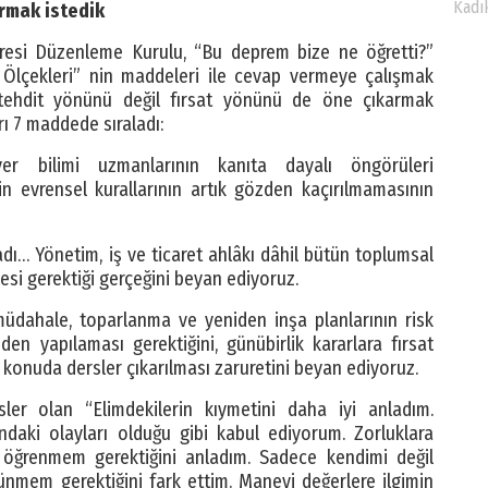
Kadı
rmak istedik
ngresi Düzenleme Kurulu, “Bu deprem bize ne öğretti?”
lçekleri” nin maddeleri ile cevap vermeye çalışmak
 tehdit yönünü değil fırsat yönünü de öne çıkarmak
rı 7 maddede sıraladı:
er bilimi uzmanlarının kanıta dayalı öngörüleri
n evrensel kurallarının artık gözden kaçırılmamasının
ı… Yönetim, iş ve ticaret ahlâkı dâhil bütün toplumsal
mesi gerektiği gerçeğini beyan ediyoruz.
müdahale, toparlanma ve yeniden inşa planlarının risk
n yapılaması gerektiğini, günübirlik kararlara fırsat
 konuda dersler çıkarılması zaruretini beyan ediyoruz.
sler olan “Elimdekilerin kıymetini daha iyi anladım.
daki olayları olduğu gibi kabul ediyorum. Zorluklara
 öğrenmem gerektiğini anladım. Sadece kendimi değil
nmem gerektiğini fark ettim. Manevi değerlere ilgimin