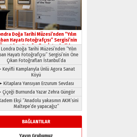
HAVVA’NIN ÜÇ KIZI
09 Temmuz 2026 Perşembe
Yusuf POLAT
Şampiyonluk Sebahattin
ondra Doğa Tarihi Müzesi’nden “Yılın
Şirin’e yazar
ban Hayatı Fotoğrafçısı” Sergisi’nin
11 Mayıs 2026 Pazartesi
Öne Çıkan Fotoğrafları İstanbul’da
Londra Doğa Tarihi Müzesi’nden “Yılın
ban Hayatı Fotoğrafçısı” Sergisi’nin Öne
Çıkan Fotoğrafları İstanbul’da
 Keyifli Kamplarıyla Ünlü Agora Sanat
Köyü
➤ Kitaplara Yansıyan Erzurum Sevdası
 Çiçeği Burnunda Yazar Zehra Güngör
adem Ekşi “Anadolu yakasının AKM’sini
Maltepe’de yapacağız”
BAĞLANTILAR
Yayın Grubumuz