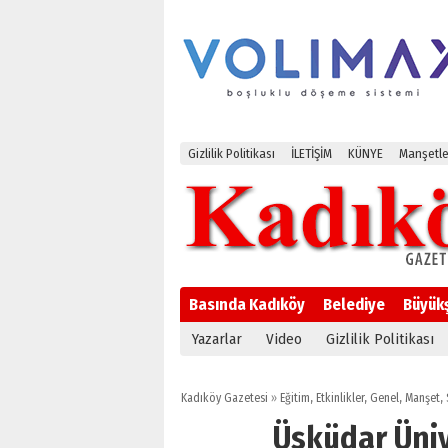
Gizlilik Politikası
İLETİŞİM
KÜNYE
Manşetle
Basında Kadıköy
Belediye
Büyük
Yazarlar
Video
Gizlilik Politikası
11:2
Kadıköy Gazetesi
»
Eğitim
,
Etkinlikler
,
Genel
,
Manşet
,
Üsküdar Üni