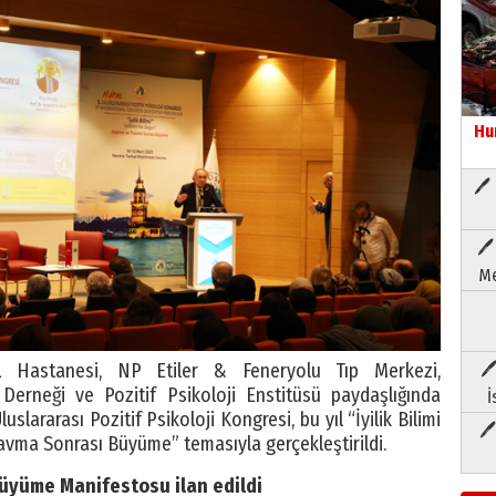
Hu
🖊 
🖊
Me
L Hastanesi, NP Etiler & Feneryolu Tıp Merkezi,
🖊
Derneği ve Pozitif Psikoloji Enstitüsü paydaşlığında
İ
slararası Pozitif Psikoloji Kongresi, bu yıl “İyilik Bilimi
🖊
avma Sonrası Büyüme” temasıyla gerçekleştirildi.
üyüme Manifestosu ilan edildi