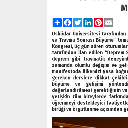
M
Paylaş
Facebook
Twitter
LinkedIn
Pinterest
Email
Üsküdar Üniversitesi tarafından 
ve Travma Sonrası Büyüme
”
tema
Kongresi, üç gün süren oturumla
tarafından ilan edilen “Deprem
deprem gibi travmatik deneyiml
zamanda olumlu değişim ve geli
manifestoda ülkemizi yasa boğa
gereken derslere dikkat çekild
büyüme ve gelişimi yönlendi
değerlendirilmesi gerektiğinin v
yetişkin tüm bireylerde farkında
öğrenmeyi destekleyici faaliyetle
birliği ve örgütlenme açısından ge