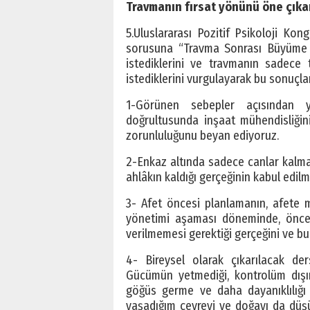
Travmanın fırsat yönünü öne çıka
5.Uluslararası Pozitif Psikoloji Ko
sorusuna “Travma Sonrası Büyüme Ö
istediklerini ve travmanın sadece
istediklerini vurgulayarak bu sonuçla
1-Görünen sebepler açısından y
doğrultusunda inşaat mühendisliğini
zorunluluğunu beyan ediyoruz.
2-Enkaz altında sadece canlar kalmad
ahlâkın kaldığı gerçeğinin kabul edil
3- Afet öncesi planlamanın, afete 
yönetimi aşaması döneminde, öncede
verilmemesi gerektiği gerçeğini ve bu
4- Bireysel olarak çıkarılacak der
Gücümün yetmediği, kontrolüm dışın
göğüs germe ve daha dayanıklılığı
yaşadığım çevreyi ve doğayı da düşü