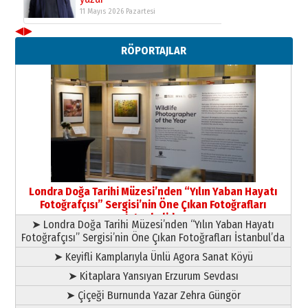
11 Mayıs 2026 Pazartesi
◀
▶
Neşat YALÇIN
Paranın Aile Kültüründeki Yeri
RÖPORTAJLAR
03 Ağustos 2026 Pazartesi
Yıldırım Gündoğdu
HAVVA’NIN ÜÇ KIZI
09 Temmuz 2026 Perşembe
Yusuf POLAT
Şampiyonluk Sebahattin Şirin’e
Londra Doğa Tarihi Müzesi’nden “Yılın Yaban Hayatı
yazar
Fotoğrafçısı” Sergisi’nin Öne Çıkan Fotoğrafları
11 Mayıs 2026 Pazartesi
İstanbul’da
➤ Londra Doğa Tarihi Müzesi’nden “Yılın Yaban Hayatı
Fotoğrafçısı” Sergisi’nin Öne Çıkan Fotoğrafları İstanbul’da
➤ Keyifli Kamplarıyla Ünlü Agora Sanat Köyü
➤ Kitaplara Yansıyan Erzurum Sevdası
➤ Çiçeği Burnunda Yazar Zehra Güngör