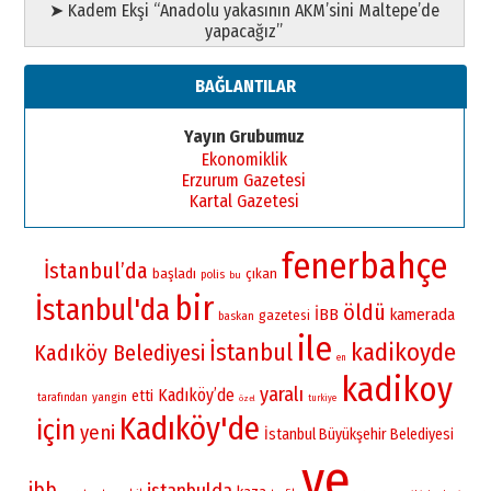
➤ Kadem Ekşi “Anadolu yakasının AKM’sini Maltepe’de
yapacağız”
BAĞLANTILAR
Yayın Grubumuz
Ekonomiklik
Erzurum Gazetesi
Kartal Gazetesi
fenerbahçe
İstanbul’da
başladı
çıkan
polis
bu
bir
İstanbul'da
öldü
İBB
kamerada
gazetesi
baskan
ile
İstanbul
kadikoyde
Kadıköy Belediyesi
en
kadikoy
yaralı
Kadıköy’de
etti
yangin
tarafından
turkiye
özel
Kadıköy'de
için
yeni
İstanbul Büyükşehir Belediyesi
ve
ibb
istanbulda