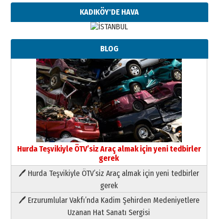
KADIKÖY'DE HAVA
BLOG
Hurda Teşvikiyle ÖTV’siz Araç almak için yeni tedbirler
gerek
🖊 Hurda Teşvikiyle ÖTV’siz Araç almak için yeni tedbirler
Neşat YALÇIN
gerek
Paranın Aile Kültüründeki Yeri
🖊 Erzurumlular Vakfı’nda Kadim Şehirden Medeniyetlere
03 Ağustos 2026 Pazartesi
Uzanan Hat Sanatı Sergisi