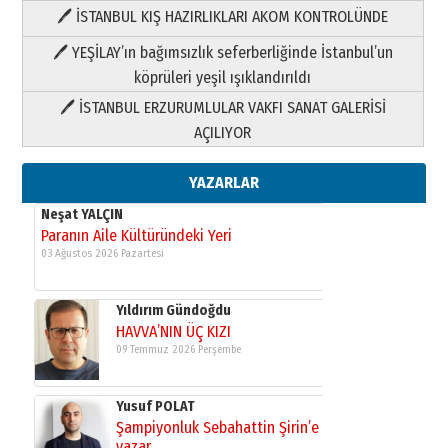
🖊 İSTANBUL KIŞ HAZIRLIKLARI AKOM KONTROLÜNDE
Yıldırım Gündoğdu
HAVVA’NIN ÜÇ KIZI
🖊 YEŞİLAY’ın bağımsızlık seferberliğinde İstanbul’un
09 Temmuz 2026 Perşembe
köprüleri yeşil ışıklandırıldı
🖊 İSTANBUL ERZURUMLULAR VAKFI SANAT GALERİSİ
Yusuf POLAT
AÇILIYOR
Şampiyonluk Sebahattin Şirin’e
yazar
11 Mayıs 2026 Pazartesi
YAZARLAR
Neşat YALÇIN
Paranın Aile Kültüründeki Yeri
03 Ağustos 2026 Pazartesi
Yıldırım Gündoğdu
HAVVA’NIN ÜÇ KIZI
09 Temmuz 2026 Perşembe
Yusuf POLAT
Şampiyonluk Sebahattin Şirin’e
yazar