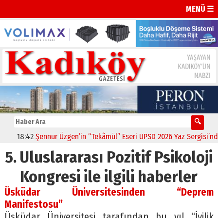
MENÜ ☰
18:42
Şennur Üzgen’in “Tekâmül” Eseri UPSD 2026 Yaz Sergisi’nde S
5. Uluslararası Pozitif Psikoloji
Kongresi ile ilgili haberler
Üsküdar Üniversitesinden “Deprem
Manifestosu”
Üsküdar Üniversitesi tarafından bu yıl “İyilik