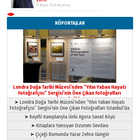
11 Mayıs 2026 Pazartesi
◀
▶
Neşat YALÇIN
RÖPORTAJLAR
Paranın Aile Kültüründeki Yeri
03 Ağustos 2026 Pazartesi
Yıldırım Gündoğdu
HAVVA’NIN ÜÇ KIZI
09 Temmuz 2026 Perşembe
Yusuf POLAT
Şampiyonluk Sebahattin Şirin’e
Londra Doğa Tarihi Müzesi’nden “Yılın Yaban Hayatı
yazar
Fotoğrafçısı” Sergisi’nin Öne Çıkan Fotoğrafları
11 Mayıs 2026 Pazartesi
İstanbul’da
➤ Londra Doğa Tarihi Müzesi’nden “Yılın Yaban Hayatı
Fotoğrafçısı” Sergisi’nin Öne Çıkan Fotoğrafları İstanbul’da
➤ Keyifli Kamplarıyla Ünlü Agora Sanat Köyü
➤ Kitaplara Yansıyan Erzurum Sevdası
➤ Çiçeği Burnunda Yazar Zehra Güngör