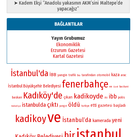
➤ Kadem Ekşi “Anadolu yakasının AKM’sini Maltepe’de
yapacağız”
BAĞLANTILAR
Yayın Grubumuz
Ekonomiklik
Erzurum Gazetesi
Kartal Gazetesi
İstanbul'da
İBB
kaza
yangin
otomobil
trafik
bu
tarafından
arac
fenerbahçe
İstanbul Büyükşehir Belediyesi
en
baskani
özel
Kadıköy'de
kadikoyde
ibb
çıkan
baskan
polis
iki
çıktı
öldü
istanbulda
etti
gazetesi
başladı
yangın
turkiye
Belediye
ve
kadikoy
İstanbul’da
yeni
kamerada
istanbul
bir
Kadıköy Belediyesi