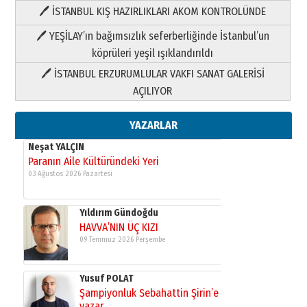
🖊 İSTANBUL KIŞ HAZIRLIKLARI AKOM KONTROLÜNDE
Yıldırım Gündoğdu
HAVVA’NIN ÜÇ KIZI
🖊 YEŞİLAY’ın bağımsızlık seferberliğinde İstanbul’un
09 Temmuz 2026 Perşembe
köprüleri yeşil ışıklandırıldı
🖊 İSTANBUL ERZURUMLULAR VAKFI SANAT GALERİSİ
Yusuf POLAT
AÇILIYOR
Şampiyonluk Sebahattin Şirin’e
yazar
11 Mayıs 2026 Pazartesi
YAZARLAR
Neşat YALÇIN
Paranın Aile Kültüründeki Yeri
03 Ağustos 2026 Pazartesi
Yıldırım Gündoğdu
HAVVA’NIN ÜÇ KIZI
09 Temmuz 2026 Perşembe
Yusuf POLAT
Şampiyonluk Sebahattin Şirin’e
yazar