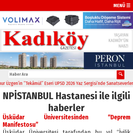
MENÜ ☰
Üzgen’in “Tekâmül” Eseri UPSD 2026 Yaz Sergisi’nde Sanatseverlerle 
NPİSTANBUL Hastanesi ile ilgili
haberler
Üsküdar Üniversitesinden “Deprem
Manifestosu”
Üsküdar Üniversitesi tarafından bu yıl “İyilik