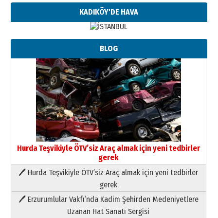
KADIKÖY'DE HAVA
BLOG
Hurda Teşvikiyle ÖTV’siz Araç almak için yeni tedbirler
gerek
🖊 Hurda Teşvikiyle ÖTV’siz Araç almak için yeni tedbirler
Neşat YALÇIN
gerek
Paranın Aile Kültüründeki Yeri
🖊 Erzurumlular Vakfı’nda Kadim Şehirden Medeniyetlere
03 Ağustos 2026 Pazartesi
Uzanan Hat Sanatı Sergisi