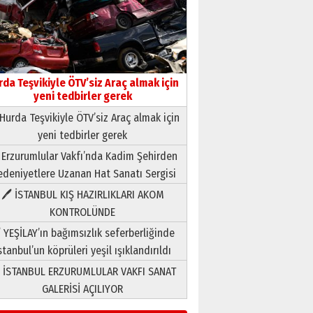
rda Teşvikiyle ÖTV’siz Araç almak için
yeni tedbirler gerek
Hurda Teşvikiyle ÖTV’siz Araç almak için
yeni tedbirler gerek
Neşat YALÇIN
 Erzurumlular Vakfı’nda Kadim Şehirden
Paranın Aile Kültüründeki Yeri
deniyetlere Uzanan Hat Sanatı Sergisi
03 Ağustos 2026 Pazartesi
🖊 İSTANBUL KIŞ HAZIRLIKLARI AKOM
KONTROLÜNDE
Yıldırım Gündoğdu
HAVVA’NIN ÜÇ KIZI
 YEŞİLAY’ın bağımsızlık seferberliğinde
09 Temmuz 2026 Perşembe
stanbul’un köprüleri yeşil ışıklandırıldı
 İSTANBUL ERZURUMLULAR VAKFI SANAT
Yusuf POLAT
GALERİSİ AÇILIYOR
Şampiyonluk Sebahattin
Şirin’e yazar