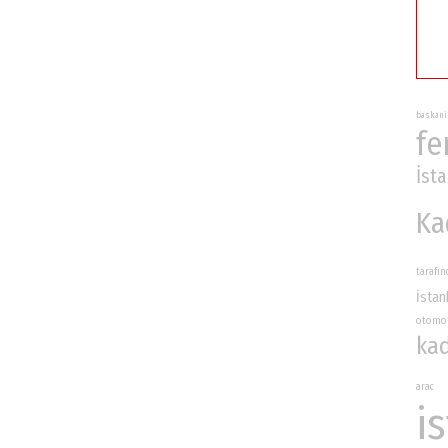
baskani
fe
İst
Ka
tarafı
İstan
otomo
ka
arac
i