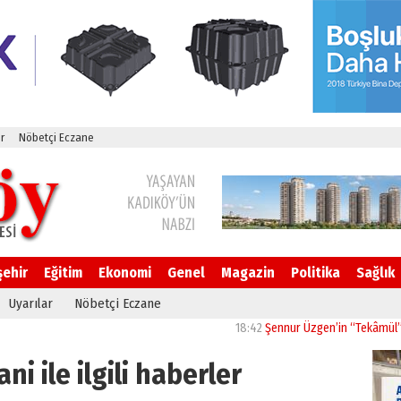
r
Nöbetçi Eczane
şehir
Eğitim
Ekonomi
Genel
Magazin
Politika
Sağlık
Uyarılar
Nöbetçi Eczane
18:42
Şennur Üzgen’in “Tekâmül” Eseri UP
ni ile ilgili haberler