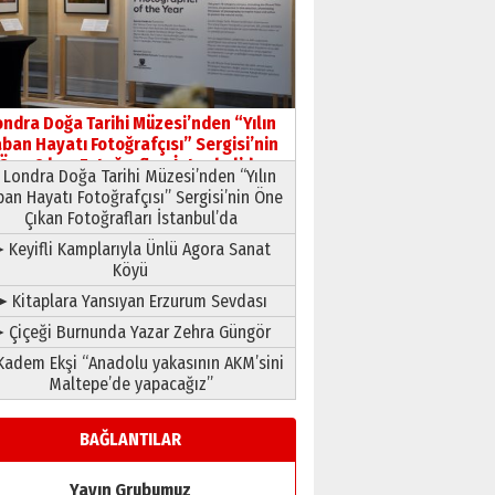
HAVVA’NIN ÜÇ KIZI
09 Temmuz 2026 Perşembe
Yusuf POLAT
Şampiyonluk Sebahattin
ondra Doğa Tarihi Müzesi’nden “Yılın
Şirin’e yazar
ban Hayatı Fotoğrafçısı” Sergisi’nin
11 Mayıs 2026 Pazartesi
Öne Çıkan Fotoğrafları İstanbul’da
Londra Doğa Tarihi Müzesi’nden “Yılın
ban Hayatı Fotoğrafçısı” Sergisi’nin Öne
Çıkan Fotoğrafları İstanbul’da
 Keyifli Kamplarıyla Ünlü Agora Sanat
Köyü
➤ Kitaplara Yansıyan Erzurum Sevdası
 Çiçeği Burnunda Yazar Zehra Güngör
adem Ekşi “Anadolu yakasının AKM’sini
Maltepe’de yapacağız”
BAĞLANTILAR
Yayın Grubumuz