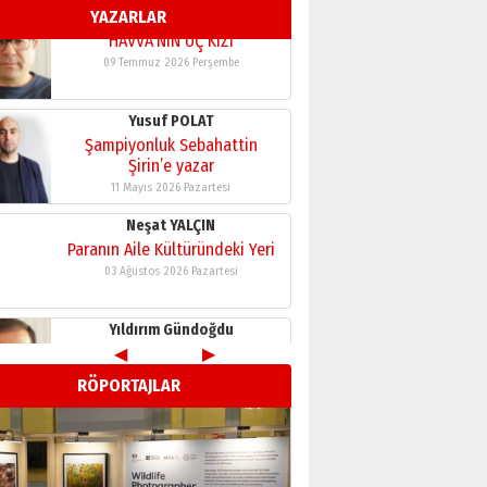
YAZARLAR
11 Mayıs 2026 Pazartesi
Neşat YALÇIN
Paranın Aile Kültüründeki Yeri
03 Ağustos 2026 Pazartesi
Yıldırım Gündoğdu
HAVVA’NIN ÜÇ KIZI
09 Temmuz 2026 Perşembe
Yusuf POLAT
Şampiyonluk Sebahattin
Şirin’e yazar
11 Mayıs 2026 Pazartesi
◀
▶
Neşat YALÇIN
RÖPORTAJLAR
Paranın Aile Kültüründeki Yeri
03 Ağustos 2026 Pazartesi
Yıldırım Gündoğdu