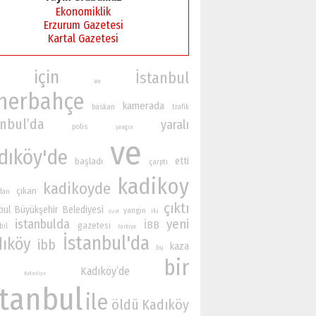
Ekonomiklik
Erzurum Gazetesi
Kartal Gazetesi
için
İstanbul
en
nerbahçe
kamerada
baskan
trafik
anbul’da
yaralı
polis
yangın
ve
dıköy'de
etti
başladı
çarptı
kadikoy
kadikoyde
çıkan
ndan
çıktı
bul Büyükşehir Belediyesi
yangin
iki
özel
istanbulda
yeni
İBB
gazetesi
bil
turkiye
İstanbul'da
dıköy
ibb
kaza
bu
bir
Kadıköy’de
Belediye
stanbul
ile
öldü
Kadıköy