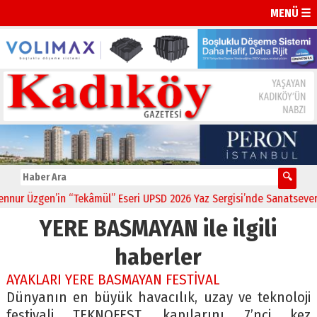
MENÜ ☰
ur Üzgen’in “Tekâmül” Eseri UPSD 2026 Yaz Sergisi’nde Sanatseverler
YERE BASMAYAN ile ilgili
haberler
AYAKLARI YERE BASMAYAN FESTİVAL
Dünyanın en büyük havacılık, uzay ve teknoloji
festivali TEKNOFEST, kapılarını 7’nci kez