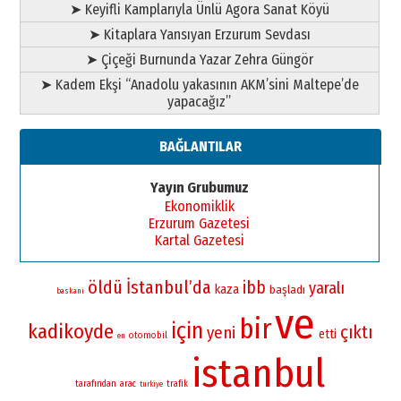
➤ Keyifli Kamplarıyla Ünlü Agora Sanat Köyü
➤ Kitaplara Yansıyan Erzurum Sevdası
➤ Çiçeği Burnunda Yazar Zehra Güngör
➤ Kadem Ekşi “Anadolu yakasının AKM’sini Maltepe’de
yapacağız”
BAĞLANTILAR
Yayın Grubumuz
Ekonomiklik
Erzurum Gazetesi
Kartal Gazetesi
öldü
İstanbul’da
ibb
yaralı
kaza
başladı
baskani
ve
bir
için
kadikoyde
çıktı
yeni
etti
otomobil
en
istanbul
tarafından
arac
trafik
turkiye