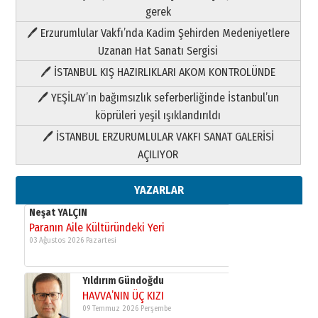
Neşat YALÇIN
gerek
Paranın Aile Kültüründeki Yeri
🖊 Erzurumlular Vakfı’nda Kadim Şehirden Medeniyetlere
03 Ağustos 2026 Pazartesi
Uzanan Hat Sanatı Sergisi
🖊 İSTANBUL KIŞ HAZIRLIKLARI AKOM KONTROLÜNDE
Yıldırım Gündoğdu
HAVVA’NIN ÜÇ KIZI
🖊 YEŞİLAY’ın bağımsızlık seferberliğinde İstanbul’un
09 Temmuz 2026 Perşembe
köprüleri yeşil ışıklandırıldı
🖊 İSTANBUL ERZURUMLULAR VAKFI SANAT GALERİSİ
Yusuf POLAT
AÇILIYOR
Şampiyonluk Sebahattin Şirin’e
yazar
11 Mayıs 2026 Pazartesi
YAZARLAR
Neşat YALÇIN
Paranın Aile Kültüründeki Yeri
03 Ağustos 2026 Pazartesi
Yıldırım Gündoğdu
HAVVA’NIN ÜÇ KIZI
09 Temmuz 2026 Perşembe