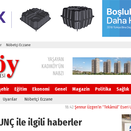
r
Nöbetçi Eczane
şehir
Eğitim
Ekonomi
Genel
Magazin
Politika
Sağlık
Uyarılar
Nöbetçi Eczane
18:42
Şennur Üzgen’in “Tekâmül” Eseri UPSD 2
Ç ile ilgili haberler