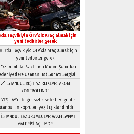
rda Teşvikiyle ÖTV’siz Araç almak için
yeni tedbirler gerek
Hurda Teşvikiyle ÖTV’siz Araç almak için
yeni tedbirler gerek
Neşat YALÇIN
 Erzurumlular Vakfı’nda Kadim Şehirden
Paranın Aile Kültüründeki Yeri
deniyetlere Uzanan Hat Sanatı Sergisi
03 Ağustos 2026 Pazartesi
🖊 İSTANBUL KIŞ HAZIRLIKLARI AKOM
KONTROLÜNDE
Yıldırım Gündoğdu
HAVVA’NIN ÜÇ KIZI
 YEŞİLAY’ın bağımsızlık seferberliğinde
09 Temmuz 2026 Perşembe
stanbul’un köprüleri yeşil ışıklandırıldı
 İSTANBUL ERZURUMLULAR VAKFI SANAT
Yusuf POLAT
GALERİSİ AÇILIYOR
Şampiyonluk Sebahattin
Şirin’e yazar