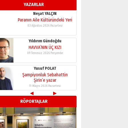
YAZARLAR
11 Mayıs 2026 Pazartesi
Neşat YALÇIN
Paranın Aile Kültüründeki Yeri
03 Ağustos 2026 Pazartesi
Yıldırım Gündoğdu
HAVVA’NIN ÜÇ KIZI
09 Temmuz 2026 Perşembe
Yusuf POLAT
Şampiyonluk Sebahattin
Şirin’e yazar
11 Mayıs 2026 Pazartesi
◀
▶
Neşat YALÇIN
RÖPORTAJLAR
Paranın Aile Kültüründeki Yeri
03 Ağustos 2026 Pazartesi
Yıldırım Gündoğdu