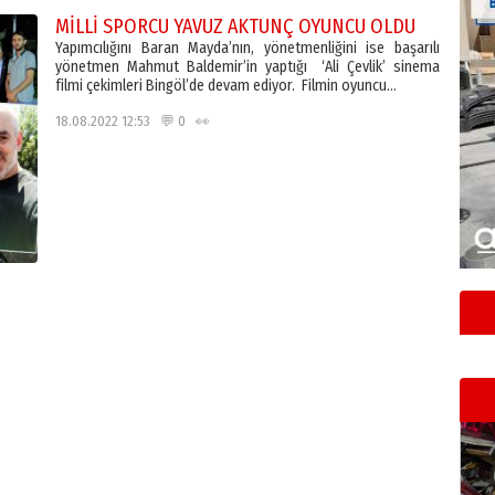
MİLLİ SPORCU YAVUZ AKTUNÇ OYUNCU OLDU
Yapımcılığını Baran Mayda’nın, yönetmenliğini ise başarılı
yönetmen Mahmut Baldemir’in yaptığı ‘Ali Çevlik’ sinema
filmi çekimleri Bingöl’de devam ediyor. Filmin oyuncu…
18.08.2022 12:53 💬 0 👀