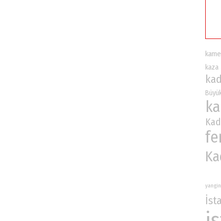
kame
kaza
kad
Büyük
ka
K
fe
Ka
yangin
İst
i