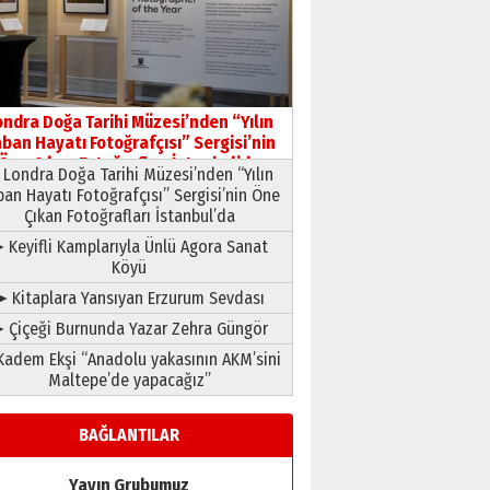
HAVVA’NIN ÜÇ KIZI
09 Temmuz 2026 Perşembe
Yusuf POLAT
Şampiyonluk Sebahattin
ondra Doğa Tarihi Müzesi’nden “Yılın
Şirin’e yazar
ban Hayatı Fotoğrafçısı” Sergisi’nin
11 Mayıs 2026 Pazartesi
Öne Çıkan Fotoğrafları İstanbul’da
Londra Doğa Tarihi Müzesi’nden “Yılın
ban Hayatı Fotoğrafçısı” Sergisi’nin Öne
Çıkan Fotoğrafları İstanbul’da
 Keyifli Kamplarıyla Ünlü Agora Sanat
Köyü
➤ Kitaplara Yansıyan Erzurum Sevdası
 Çiçeği Burnunda Yazar Zehra Güngör
adem Ekşi “Anadolu yakasının AKM’sini
Maltepe’de yapacağız”
BAĞLANTILAR
Yayın Grubumuz