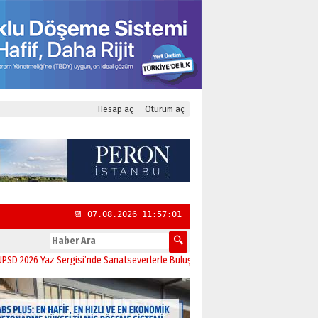
Hesap aç
Oturum aç
📆 07.08.2026 11:57:01
026 Yaz Sergisi’nde Sanatseverlerle Buluştu
11:21
CHP Kadıköy İlçe Başkanlığı