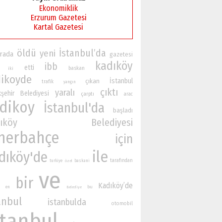
Ekonomiklik
Erzurum Gazetesi
Kartal Gazetesi
öldü
İstanbul’da
yeni
rada
gazetesi
kadıköy
ibb
etti
baskan
iki
ikoyde
İstanbul
çıkan
trafik
yangın
çıktı
yaralı
şehir Belediyesi
çarptı
arac
dikoy
İstanbul'da
başladı
adıköy Belediyesi
nerbahçe
için
ile
dıköy'de
tarafından
turkiye
baskani
özel
ve
bir
Kadıköy’de
bu
en
Belediye
anbul
istanbulda
otomobil
stanbul