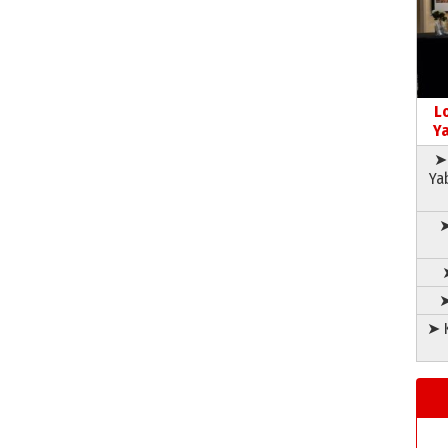
L
Ya
➤ 
Ya
➤
➤
➤ K