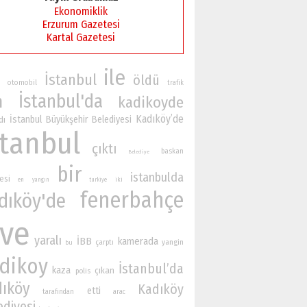
Ekonomiklik
Erzurum Gazetesi
Kartal Gazetesi
ile
İstanbul
öldü
otomobil
trafik
İstanbul'da
n
kadikoyde
Kadıköy’de
İstanbul Büyükşehir Belediyesi
dı
stanbul
çıktı
baskan
Belediye
bir
istanbulda
esi
iki
en
yangın
turkiye
fenerbahçe
dıköy'de
ve
yaralı
İBB
kamerada
yangin
çarptı
bu
dikoy
İstanbul’da
kaza
çıkan
polis
dıköy
Kadıköy
etti
tarafından
arac
ediyesi