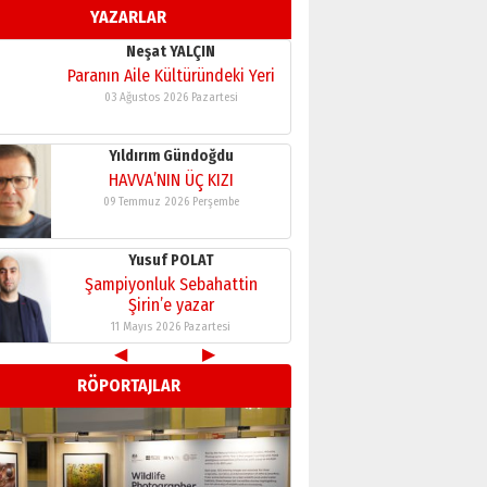
YAZARLAR
Neşat YALÇIN
Paranın Aile Kültüründeki Yeri
03 Ağustos 2026 Pazartesi
Yıldırım Gündoğdu
HAVVA’NIN ÜÇ KIZI
09 Temmuz 2026 Perşembe
Yusuf POLAT
Şampiyonluk Sebahattin
Şirin’e yazar
11 Mayıs 2026 Pazartesi
Neşat YALÇIN
◀
▶
Paranın Aile Kültüründeki Yeri
03 Ağustos 2026 Pazartesi
RÖPORTAJLAR
Yıldırım Gündoğdu
HAVVA’NIN ÜÇ KIZI
09 Temmuz 2026 Perşembe