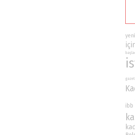
yeni
içi
başla
i
gazet
Ka
ibb
ka
ka
Bel