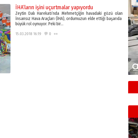
İHA’ların işini uçurtmalar yapıyordu
Zeytin Dalı Harekatı’nda Mehmetçiğin havadaki gözü olan
İnsansız Hava Araçları (İHA), ordumuzun elde ettiği başarıda
büyük rol oynuyor. Peki bir…
15.03.2018 16:19 💬 0 👀