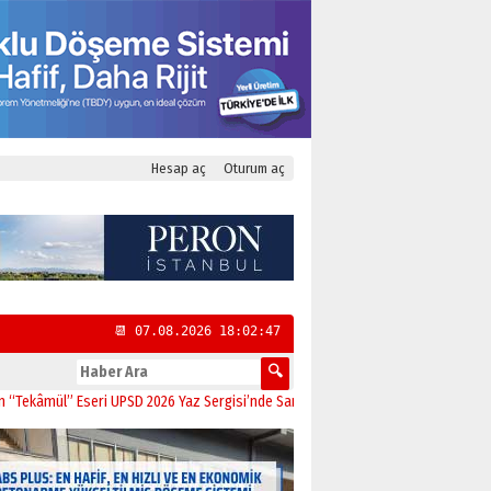
Hesap aç
Oturum aç
📆 07.08.2026 18:02:48
ül” Eseri UPSD 2026 Yaz Sergisi’nde Sanatseverlerle Buluştu
11:21
CHP Kadıköy