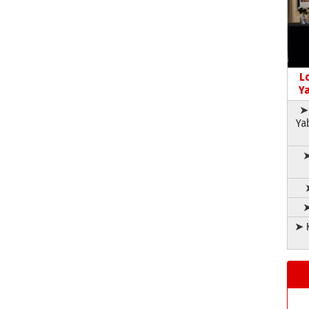
L
Ya
➤ 
Ya
➤
➤
➤ K