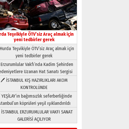
rda Teşvikiyle ÖTV’siz Araç almak için
yeni tedbirler gerek
Hurda Teşvikiyle ÖTV’siz Araç almak için
Neşat YALÇIN
yeni tedbirler gerek
Paranın Aile Kültüründeki Yeri
 Erzurumlular Vakfı’nda Kadim Şehirden
03 Ağustos 2026 Pazartesi
deniyetlere Uzanan Hat Sanatı Sergisi
Yıldırım Gündoğdu
🖊 İSTANBUL KIŞ HAZIRLIKLARI AKOM
HAVVA’NIN ÜÇ KIZI
KONTROLÜNDE
09 Temmuz 2026 Perşembe
 YEŞİLAY’ın bağımsızlık seferberliğinde
stanbul’un köprüleri yeşil ışıklandırıldı
Yusuf POLAT
 İSTANBUL ERZURUMLULAR VAKFI SANAT
Şampiyonluk Sebahattin
Şirin’e yazar
GALERİSİ AÇILIYOR
11 Mayıs 2026 Pazartesi