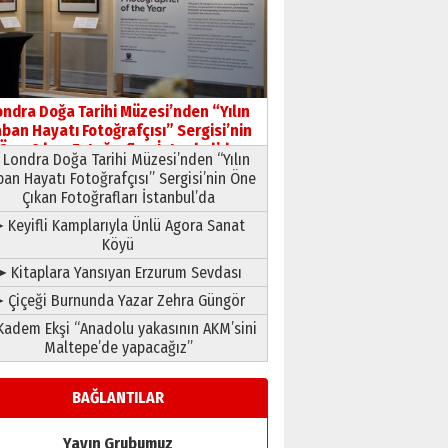
Yusuf POLAT
Şampiyonluk Sebahattin
Şirin’e yazar
ondra Doğa Tarihi Müzesi’nden “Yılın
11 Mayıs 2026 Pazartesi
ban Hayatı Fotoğrafçısı” Sergisi’nin
Öne Çıkan Fotoğrafları İstanbul’da
Londra Doğa Tarihi Müzesi’nden “Yılın
ban Hayatı Fotoğrafçısı” Sergisi’nin Öne
Çıkan Fotoğrafları İstanbul’da
 Keyifli Kamplarıyla Ünlü Agora Sanat
Köyü
➤ Kitaplara Yansıyan Erzurum Sevdası
 Çiçeği Burnunda Yazar Zehra Güngör
adem Ekşi “Anadolu yakasının AKM’sini
Maltepe’de yapacağız”
BAĞLANTILAR
Yayın Grubumuz