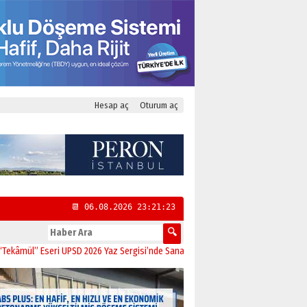
Hesap aç
Oturum aç
📆 06.08.2026 23:21:24
” Eseri UPSD 2026 Yaz Sergisi’nde Sanatseverlerle Buluştu
11:21
CHP Kadıköy İ