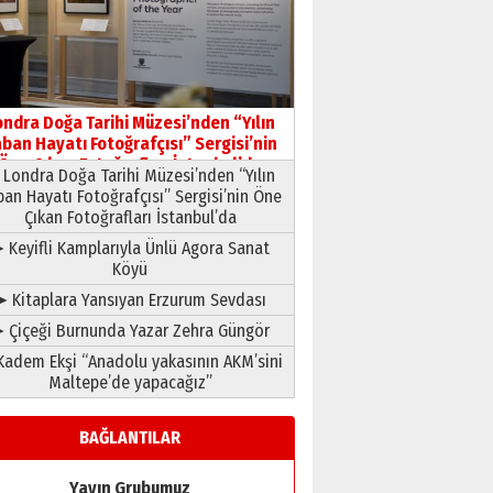
Yusuf POLAT
Şampiyonluk Sebahattin
Şirin’e yazar
11 Mayıs 2026 Pazartesi
ondra Doğa Tarihi Müzesi’nden “Yılın
ban Hayatı Fotoğrafçısı” Sergisi’nin
Öne Çıkan Fotoğrafları İstanbul’da
Londra Doğa Tarihi Müzesi’nden “Yılın
ban Hayatı Fotoğrafçısı” Sergisi’nin Öne
Çıkan Fotoğrafları İstanbul’da
 Keyifli Kamplarıyla Ünlü Agora Sanat
Köyü
➤ Kitaplara Yansıyan Erzurum Sevdası
 Çiçeği Burnunda Yazar Zehra Güngör
adem Ekşi “Anadolu yakasının AKM’sini
Maltepe’de yapacağız”
BAĞLANTILAR
Yayın Grubumuz