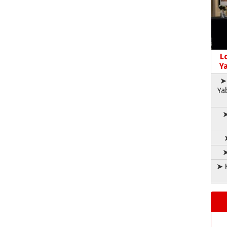
L
Ya
➤ 
Ya
➤
➤
➤ K