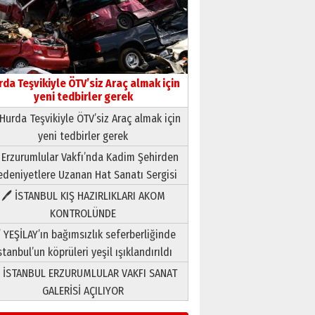
rda Teşvikiyle ÖTV’siz Araç almak için
yeni tedbirler gerek
Neşat YALÇIN
Hurda Teşvikiyle ÖTV’siz Araç almak için
Paranın Aile Kültüründeki Yeri
yeni tedbirler gerek
03 Ağustos 2026 Pazartesi
 Erzurumlular Vakfı’nda Kadim Şehirden
deniyetlere Uzanan Hat Sanatı Sergisi
Yıldırım Gündoğdu
🖊 İSTANBUL KIŞ HAZIRLIKLARI AKOM
HAVVA’NIN ÜÇ KIZI
KONTROLÜNDE
09 Temmuz 2026 Perşembe
 YEŞİLAY’ın bağımsızlık seferberliğinde
Yusuf POLAT
stanbul’un köprüleri yeşil ışıklandırıldı
Şampiyonluk Sebahattin
 İSTANBUL ERZURUMLULAR VAKFI SANAT
Şirin’e yazar
GALERİSİ AÇILIYOR
11 Mayıs 2026 Pazartesi