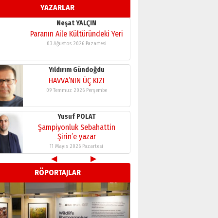
Neşat YALÇIN
YAZARLAR
Paranın Aile Kültüründeki Yeri
03 Ağustos 2026 Pazartesi
Yıldırım Gündoğdu
HAVVA’NIN ÜÇ KIZI
09 Temmuz 2026 Perşembe
Yusuf POLAT
Şampiyonluk Sebahattin
Şirin’e yazar
11 Mayıs 2026 Pazartesi
Neşat YALÇIN
Paranın Aile Kültüründeki Yeri
◀
▶
03 Ağustos 2026 Pazartesi
RÖPORTAJLAR
Yıldırım Gündoğdu
HAVVA’NIN ÜÇ KIZI
09 Temmuz 2026 Perşembe