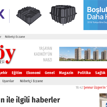
r
Nöbetçi Eczane
şehir
Eğitim
Ekonomi
Genel
Magazin
Politika
Sağlık
Uyarılar
Nöbetçi Eczane
18:42
Şennur Üzgen’in “Tekâmül
 ile ilgili haberler