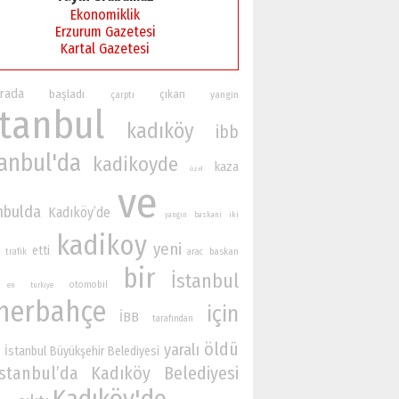
Ekonomiklik
Erzurum Gazetesi
Kartal Gazetesi
rada
başladı
çıkan
yangin
çarptı
stanbul
kadıköy
ibb
tanbul'da
kadikoyde
kaza
özel
ve
nbulda
Kadıköy’de
iki
yangın
baskani
kadikoy
yeni
etti
baskan
trafik
arac
bir
İstanbul
otomobil
en
turkiye
nerbahçe
için
İBB
tarafından
öldü
yaralı
İstanbul Büyükşehir Belediyesi
İstanbul’da
Kadıköy Belediyesi