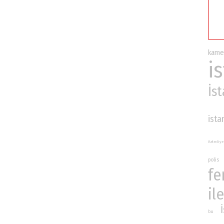
kame
i
İs
ista
Belediye
polis
fe
ile
bu