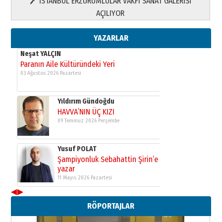
🖊 İSTANBUL ERZURUMLULAR VAKFI SANAT GALERİSİ
Yusuf POLAT
AÇILIYOR
Şampiyonluk Sebahattin Şirin’e
yazar
11 Mayıs 2026 Pazartesi
YAZARLAR
Neşat YALÇIN
Paranın Aile Kültüründeki Yeri
03 Ağustos 2026 Pazartesi
Yıldırım Gündoğdu
HAVVA’NIN ÜÇ KIZI
09 Temmuz 2026 Perşembe
Yusuf POLAT
Şampiyonluk Sebahattin Şirin’e
yazar
11 Mayıs 2026 Pazartesi
◀
▶
Neşat YALÇIN
RÖPORTAJLAR
Paranın Aile Kültüründeki Yeri
03 Ağustos 2026 Pazartesi