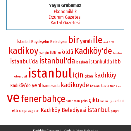
Yayın Grubumuz
Ekonomiklik
Erzurum Gazetesi
Kartal Gazetesi
bir
ile
yaralı
İstanbul Büyükşehir Belediyesi
arac
özel
kadikoy
Kadıköy'de
öldü
İBB
yangin
bu
Belediye
İstanbul'da
İstanbul’da
ibb
istanbulda
başladı
istanbul
için
kadıköy
çıkan
otomobil
kadikoyde
yeni
Kadıköy’de
kamerada
kaza
baskan
trafik
en
ve
fenerbahçe
çıktı
gazetesi
polis
tarafından
baskani
İstanbul
Kadıköy Belediyesi
etti
çarptı
iki
turkiye
yangın
Kadıköy Gazetesİ - Kadıköy'den Haberler