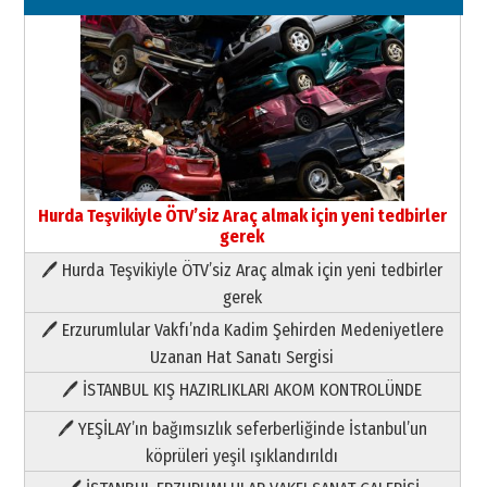
Hurda Teşvikiyle ÖTV’siz Araç almak için yeni tedbirler
gerek
🖊 Hurda Teşvikiyle ÖTV’siz Araç almak için yeni tedbirler
Neşat YALÇIN
gerek
Paranın Aile Kültüründeki Yeri
🖊 Erzurumlular Vakfı’nda Kadim Şehirden Medeniyetlere
03 Ağustos 2026 Pazartesi
Uzanan Hat Sanatı Sergisi
🖊 İSTANBUL KIŞ HAZIRLIKLARI AKOM KONTROLÜNDE
Yıldırım Gündoğdu
HAVVA’NIN ÜÇ KIZI
🖊 YEŞİLAY’ın bağımsızlık seferberliğinde İstanbul’un
09 Temmuz 2026 Perşembe
köprüleri yeşil ışıklandırıldı