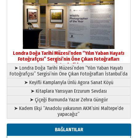
Yıldırım Gündoğdu
HAVVA’NIN ÜÇ KIZI
09 Temmuz 2026 Perşembe
Yusuf POLAT
Şampiyonluk Sebahattin Şirin’e
Londra Doğa Tarihi Müzesi’nden “Yılın Yaban Hayatı
yazar
Fotoğrafçısı” Sergisi’nin Öne Çıkan Fotoğrafları
11 Mayıs 2026 Pazartesi
İstanbul’da
➤ Londra Doğa Tarihi Müzesi’nden “Yılın Yaban Hayatı
Fotoğrafçısı” Sergisi’nin Öne Çıkan Fotoğrafları İstanbul’da
➤ Keyifli Kamplarıyla Ünlü Agora Sanat Köyü
➤ Kitaplara Yansıyan Erzurum Sevdası
➤ Çiçeği Burnunda Yazar Zehra Güngör
➤ Kadem Ekşi “Anadolu yakasının AKM’sini Maltepe’de
yapacağız”
BAĞLANTILAR