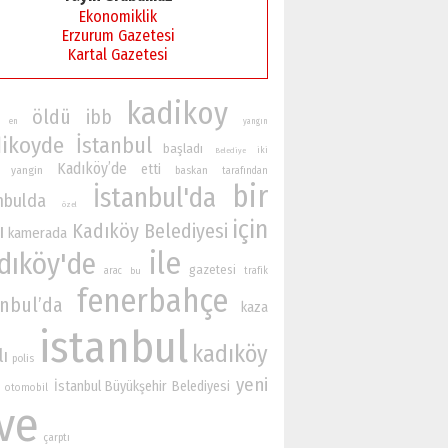
Ekonomiklik
Erzurum Gazetesi
Kartal Gazetesi
kadikoy
öldü
ibb
en
yangın
ikoyde
İstanbul
başladı
iki
Belediye
Kadıköy’de
etti
yangin
baskan
tarafından
bir
İstanbul'da
nbulda
özel
için
ı
Kadıköy Belediyesi
kamerada
ile
dıköy'de
gazetesi
arac
bu
trafik
fenerbahçe
anbul’da
kaza
istanbul
kadıköy
lı
polis
yeni
İstanbul Büyükşehir Belediyesi
otomobil
ve
çarptı