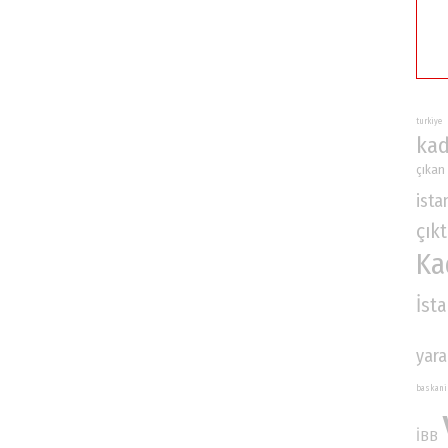
turkiye
kad
çıkan
ista
çıkt
Ka
İst
yara
baskani
İBB