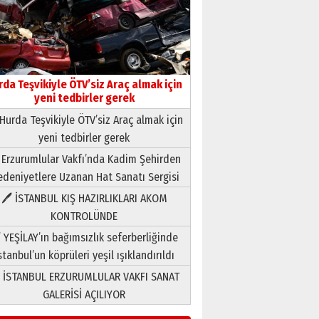
rda Teşvikiyle ÖTV’siz Araç almak için
yeni tedbirler gerek
Hurda Teşvikiyle ÖTV’siz Araç almak için
yeni tedbirler gerek
Neşat YALÇIN
 Erzurumlular Vakfı’nda Kadim Şehirden
Paranın Aile Kültüründeki Yeri
03 Ağustos 2026 Pazartesi
deniyetlere Uzanan Hat Sanatı Sergisi
🖊 İSTANBUL KIŞ HAZIRLIKLARI AKOM
Yıldırım Gündoğdu
KONTROLÜNDE
HAVVA’NIN ÜÇ KIZI
 YEŞİLAY’ın bağımsızlık seferberliğinde
09 Temmuz 2026 Perşembe
stanbul’un köprüleri yeşil ışıklandırıldı
 İSTANBUL ERZURUMLULAR VAKFI SANAT
Yusuf POLAT
GALERİSİ AÇILIYOR
Şampiyonluk Sebahattin
Şirin’e yazar