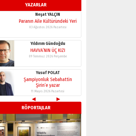
11 Mayıs 2026 Pazartesi
YAZARLAR
Neşat YALÇIN
Paranın Aile Kültüründeki Yeri
03 Ağustos 2026 Pazartesi
Yıldırım Gündoğdu
HAVVA’NIN ÜÇ KIZI
09 Temmuz 2026 Perşembe
Yusuf POLAT
Şampiyonluk Sebahattin
Şirin’e yazar
11 Mayıs 2026 Pazartesi
◀
▶
Neşat YALÇIN
Paranın Aile Kültüründeki Yeri
RÖPORTAJLAR
03 Ağustos 2026 Pazartesi
Yıldırım Gündoğdu