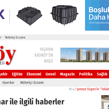
r
Nöbetçi Eczane
şehir
Eğitim
Ekonomi
Genel
Magazin
Politika
Sağlık
Uyarılar
Nöbetçi Eczane
18:42
Şennur Üzgen’in “Tekâmül” Eser
r ile ilgili haberler