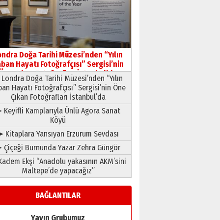
HAVVA’NIN ÜÇ KIZI
09 Temmuz 2026 Perşembe
Yusuf POLAT
Şampiyonluk Sebahattin
ondra Doğa Tarihi Müzesi’nden “Yılın
Şirin’e yazar
ban Hayatı Fotoğrafçısı” Sergisi’nin
11 Mayıs 2026 Pazartesi
Öne Çıkan Fotoğrafları İstanbul’da
Londra Doğa Tarihi Müzesi’nden “Yılın
ban Hayatı Fotoğrafçısı” Sergisi’nin Öne
Çıkan Fotoğrafları İstanbul’da
 Keyifli Kamplarıyla Ünlü Agora Sanat
Köyü
➤ Kitaplara Yansıyan Erzurum Sevdası
 Çiçeği Burnunda Yazar Zehra Güngör
adem Ekşi “Anadolu yakasının AKM’sini
Maltepe’de yapacağız”
BAĞLANTILAR
Yayın Grubumuz