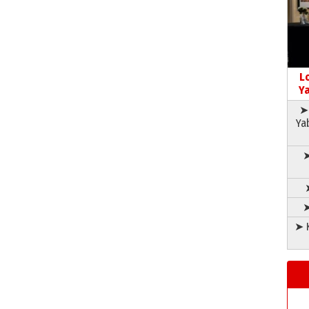
L
Ya
➤ 
Ya
➤
➤
➤ K