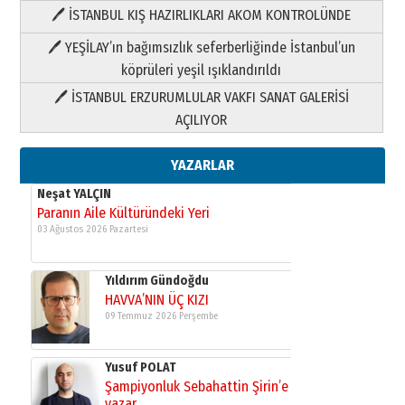
🖊 İSTANBUL KIŞ HAZIRLIKLARI AKOM KONTROLÜNDE
Yıldırım Gündoğdu
HAVVA’NIN ÜÇ KIZI
🖊 YEŞİLAY’ın bağımsızlık seferberliğinde İstanbul’un
09 Temmuz 2026 Perşembe
köprüleri yeşil ışıklandırıldı
🖊 İSTANBUL ERZURUMLULAR VAKFI SANAT GALERİSİ
Yusuf POLAT
AÇILIYOR
Şampiyonluk Sebahattin Şirin’e
yazar
11 Mayıs 2026 Pazartesi
YAZARLAR
Neşat YALÇIN
Paranın Aile Kültüründeki Yeri
03 Ağustos 2026 Pazartesi
Yıldırım Gündoğdu
HAVVA’NIN ÜÇ KIZI
09 Temmuz 2026 Perşembe
Yusuf POLAT
Şampiyonluk Sebahattin Şirin’e
yazar