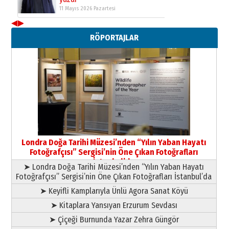
11 Mayıs 2026 Pazartesi
◀
▶
Neşat YALÇIN
RÖPORTAJLAR
Paranın Aile Kültüründeki Yeri
03 Ağustos 2026 Pazartesi
Yıldırım Gündoğdu
HAVVA’NIN ÜÇ KIZI
09 Temmuz 2026 Perşembe
Yusuf POLAT
Şampiyonluk Sebahattin Şirin’e
Londra Doğa Tarihi Müzesi’nden “Yılın Yaban Hayatı
yazar
Fotoğrafçısı” Sergisi’nin Öne Çıkan Fotoğrafları
11 Mayıs 2026 Pazartesi
İstanbul’da
➤ Londra Doğa Tarihi Müzesi’nden “Yılın Yaban Hayatı
Fotoğrafçısı” Sergisi’nin Öne Çıkan Fotoğrafları İstanbul’da
➤ Keyifli Kamplarıyla Ünlü Agora Sanat Köyü
➤ Kitaplara Yansıyan Erzurum Sevdası
➤ Çiçeği Burnunda Yazar Zehra Güngör