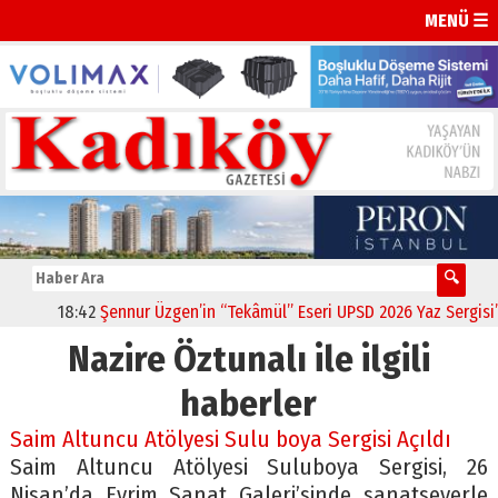
MENÜ ☰
18:42
Şennur Üzgen’in “Tekâmül” Eseri UPSD 2026 Yaz Sergisi’n
Nazire Öztunalı ile ilgili
haberler
Saim Altuncu Atölyesi Sulu boya Sergisi Açıldı
Saim Altuncu Atölyesi Suluboya Sergisi, 26
Nisan’da Evrim Sanat Galeri’sinde sanatseverle