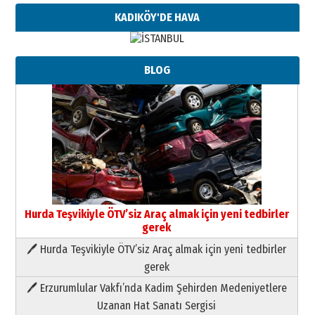
KADIKÖY'DE HAVA
BLOG
Hurda Teşvikiyle ÖTV’siz Araç almak için yeni tedbirler
gerek
🖊 Hurda Teşvikiyle ÖTV’siz Araç almak için yeni tedbirler
Neşat YALÇIN
gerek
Paranın Aile Kültüründeki Yeri
🖊 Erzurumlular Vakfı’nda Kadim Şehirden Medeniyetlere
03 Ağustos 2026 Pazartesi
Uzanan Hat Sanatı Sergisi