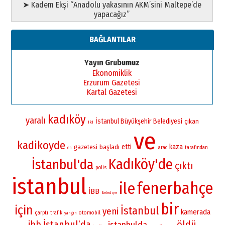
➤ Kadem Ekşi “Anadolu yakasının AKM’sini Maltepe’de
yapacağız”
BAĞLANTILAR
Yayın Grubumuz
Ekonomiklik
Erzurum Gazetesi
Kartal Gazetesi
kadıköy
yaralı
İstanbul Büyükşehir Belediyesi
çıkan
iki
ve
kadikoyde
etti
kaza
gazetesi
başladı
arac
tarafından
en
Kadıköy'de
İstanbul'da
çıktı
polis
istanbul
fenerbahçe
ile
İBB
Belediye
bir
için
İstanbul
yeni
kamerada
çarptı
otomobil
trafik
yangın
İstanbul’da
öldü
ibb
istanbulda