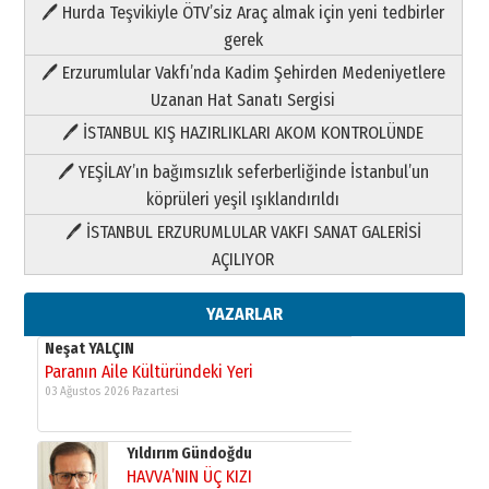
🖊 Hurda Teşvikiyle ÖTV’siz Araç almak için yeni tedbirler
Neşat YALÇIN
gerek
Paranın Aile Kültüründeki Yeri
🖊 Erzurumlular Vakfı’nda Kadim Şehirden Medeniyetlere
03 Ağustos 2026 Pazartesi
Uzanan Hat Sanatı Sergisi
🖊 İSTANBUL KIŞ HAZIRLIKLARI AKOM KONTROLÜNDE
Yıldırım Gündoğdu
HAVVA’NIN ÜÇ KIZI
🖊 YEŞİLAY’ın bağımsızlık seferberliğinde İstanbul’un
09 Temmuz 2026 Perşembe
köprüleri yeşil ışıklandırıldı
🖊 İSTANBUL ERZURUMLULAR VAKFI SANAT GALERİSİ
Yusuf POLAT
AÇILIYOR
Şampiyonluk Sebahattin Şirin’e
yazar
11 Mayıs 2026 Pazartesi
YAZARLAR
Neşat YALÇIN
Paranın Aile Kültüründeki Yeri
03 Ağustos 2026 Pazartesi
Yıldırım Gündoğdu
HAVVA’NIN ÜÇ KIZI