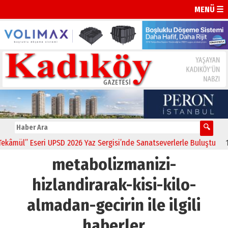
MENÜ ☰
mül” Eseri UPSD 2026 Yaz Sergisi’nde Sanatseverlerle Buluştu
11:2
metabolizmanizi-
hizlandirarak-kisi-kilo-
almadan-gecirin ile ilgili
haberler