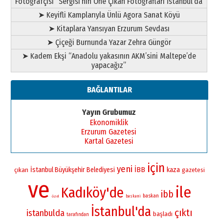
Fotoğrafçısı” Sergisi’nin Öne Çıkan Fotoğrafları İstanbul’da
➤ Keyifli Kamplarıyla Ünlü Agora Sanat Köyü
➤ Kitaplara Yansıyan Erzurum Sevdası
➤ Çiçeği Burnunda Yazar Zehra Güngör
➤ Kadem Ekşi “Anadolu yakasının AKM’sini Maltepe’de
yapacağız”
BAĞLANTILAR
Yayın Grubumuz
Ekonomiklik
Erzurum Gazetesi
Kartal Gazetesi
için
yeni
İBB
İstanbul Büyükşehir Belediyesi
kaza
çıkan
gazetesi
ve
ile
Kadıköy'de
ibb
baskan
baskani
özel
İstanbul'da
çıktı
istanbulda
başladı
tarafından