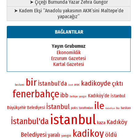
➤ Çiçeği Burnunda Yazar Zehra Güngör
➤ Kadem Ekşi “Anadolu yakasının AKM’sini Maltepe’de
yapacağız”
BAĞLANTILAR
Yayın Grubumuz
Ekonomiklik
Erzurum Gazetesi
Kartal Gazetesi
bir
kadikoyde
İstanbul’da
çıktı
arac
baskani
özel
fenerbahçe
ibb
Kadıköy’de
İstanbul
turkiye
yangın
ile
İstanbul
Büyükşehir Belediyesi
polis
baskan
tarafından
bu
Belediye
istanbul
İstanbul'da
Kadıköy
kaza
kadikoy
Belediyesi
öldü
yaralı
yangin