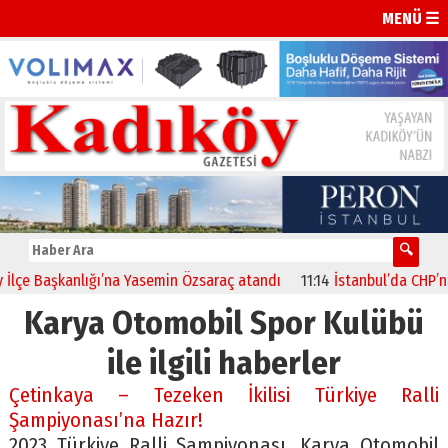
MENÜ ☰
çe Başkanlığı’na Yasemin Özsaraç atandı
11:14
İstanbul’da CHP’nin 2
Karya Otomobil Spor Kulübü
ile ilgili haberler
Çetinkaya – Tezeken İkilisi Türkiye Ralli
Şampiyonası’na Hazır!
2023 Türkiye Ralli Şampiyonası, Karya Otomobil