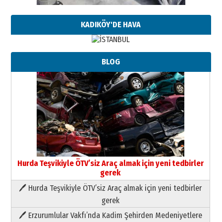
KADIKÖY'DE HAVA
BLOG
Hurda Teşvikiyle ÖTV’siz Araç almak için yeni tedbirler
gerek
🖊 Hurda Teşvikiyle ÖTV’siz Araç almak için yeni tedbirler
Neşat YALÇIN
gerek
Paranın Aile Kültüründeki Yeri
🖊 Erzurumlular Vakfı’nda Kadim Şehirden Medeniyetlere
03 Ağustos 2026 Pazartesi