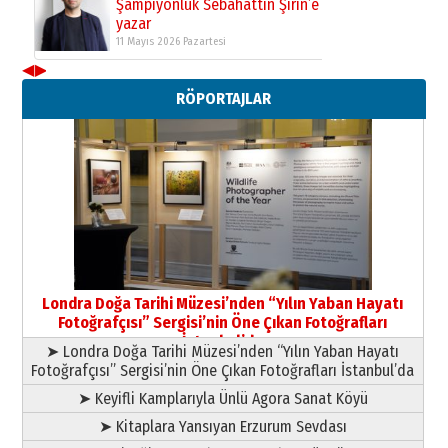
Şampiyonluk Sebahattin Şirin’e
yazar
11 Mayıs 2026 Pazartesi
◀
▶
Neşat YALÇIN
RÖPORTAJLAR
Paranın Aile Kültüründeki Yeri
03 Ağustos 2026 Pazartesi
Yıldırım Gündoğdu
HAVVA’NIN ÜÇ KIZI
09 Temmuz 2026 Perşembe
Yusuf POLAT
Şampiyonluk Sebahattin Şirin’e
Londra Doğa Tarihi Müzesi’nden “Yılın Yaban Hayatı
yazar
Fotoğrafçısı” Sergisi’nin Öne Çıkan Fotoğrafları
11 Mayıs 2026 Pazartesi
İstanbul’da
➤ Londra Doğa Tarihi Müzesi’nden “Yılın Yaban Hayatı
Fotoğrafçısı” Sergisi’nin Öne Çıkan Fotoğrafları İstanbul’da
➤ Keyifli Kamplarıyla Ünlü Agora Sanat Köyü
➤ Kitaplara Yansıyan Erzurum Sevdası