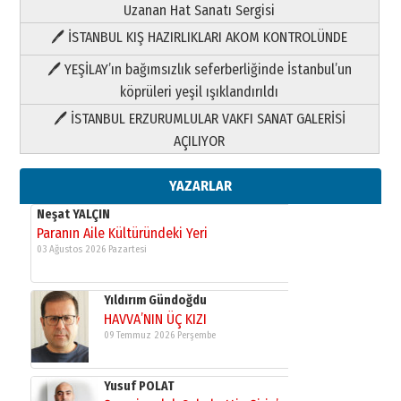
Uzanan Hat Sanatı Sergisi
🖊 İSTANBUL KIŞ HAZIRLIKLARI AKOM KONTROLÜNDE
Yıldırım Gündoğdu
HAVVA’NIN ÜÇ KIZI
🖊 YEŞİLAY’ın bağımsızlık seferberliğinde İstanbul’un
09 Temmuz 2026 Perşembe
köprüleri yeşil ışıklandırıldı
🖊 İSTANBUL ERZURUMLULAR VAKFI SANAT GALERİSİ
Yusuf POLAT
AÇILIYOR
Şampiyonluk Sebahattin Şirin’e
yazar
11 Mayıs 2026 Pazartesi
YAZARLAR
Neşat YALÇIN
Paranın Aile Kültüründeki Yeri
03 Ağustos 2026 Pazartesi
Yıldırım Gündoğdu
HAVVA’NIN ÜÇ KIZI
09 Temmuz 2026 Perşembe
Yusuf POLAT