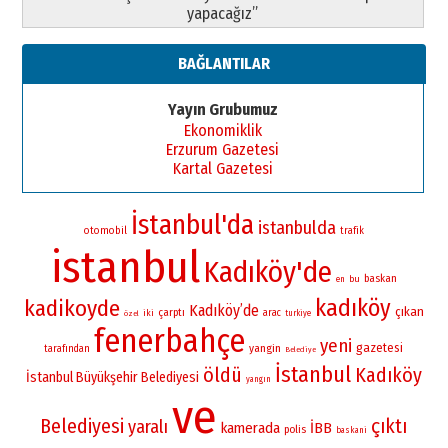
yapacağız”
BAĞLANTILAR
Yayın Grubumuz
Ekonomiklik
Erzurum Gazetesi
Kartal Gazetesi
İstanbul'da
istanbulda
otomobil
trafik
istanbul
Kadıköy'de
baskan
bu
en
kadıköy
kadikoyde
Kadıköy’de
çıkan
çarptı
iki
arac
turkiye
özel
fenerbahçe
yeni
gazetesi
yangin
tarafından
Belediye
İstanbul
öldü
Kadıköy
İstanbul Büyükşehir Belediyesi
yangın
ve
Belediyesi
çıktı
yaralı
kamerada
İBB
polis
baskani