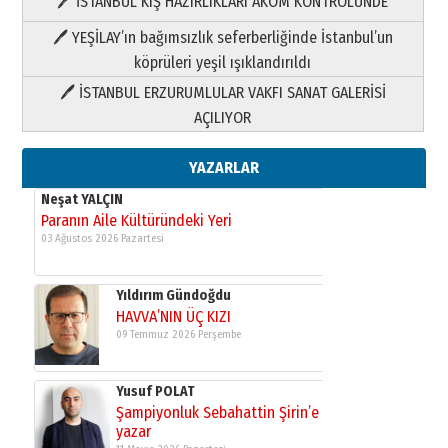
🖊 İSTANBUL KIŞ HAZIRLIKLARI AKOM KONTROLÜNDE
Yıldırım Gündoğdu
HAVVA’NIN ÜÇ KIZI
🖊 YEŞİLAY’ın bağımsızlık seferberliğinde İstanbul’un
09 Temmuz 2026 Perşembe
köprüleri yeşil ışıklandırıldı
🖊 İSTANBUL ERZURUMLULAR VAKFI SANAT GALERİSİ
Yusuf POLAT
AÇILIYOR
Şampiyonluk Sebahattin Şirin’e
yazar
11 Mayıs 2026 Pazartesi
YAZARLAR
Neşat YALÇIN
Paranın Aile Kültüründeki Yeri
03 Ağustos 2026 Pazartesi
Yıldırım Gündoğdu
HAVVA’NIN ÜÇ KIZI
09 Temmuz 2026 Perşembe
Yusuf POLAT
Şampiyonluk Sebahattin Şirin’e
yazar