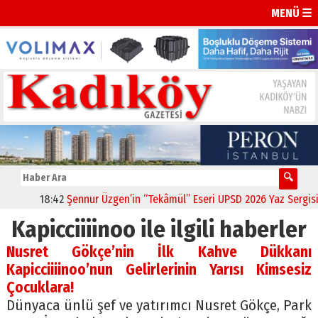
MENÜ ☰
18:42
Şennur Üzgen’in “Tekâmül” Eseri UPSD 2026 Yaz Sergisi’nd
Kapicciiiinoo ile ilgili haberler
Nusret Gökçe’nin İlk Kahve Dükkanı
Kapicciiiinoo’nun Gelirlerinin Yarısı Kimsesiz
Çocuklara!
Dünyaca ünlü şef ve yatırımcı Nusret Gökçe, Park