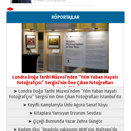
11 Mayıs 2026 Pazartesi
◀
▶
Neşat YALÇIN
RÖPORTAJLAR
Paranın Aile Kültüründeki Yeri
03 Ağustos 2026 Pazartesi
Yıldırım Gündoğdu
HAVVA’NIN ÜÇ KIZI
09 Temmuz 2026 Perşembe
Yusuf POLAT
Şampiyonluk Sebahattin Şirin’e
Londra Doğa Tarihi Müzesi’nden “Yılın Yaban Hayatı
yazar
Fotoğrafçısı” Sergisi’nin Öne Çıkan Fotoğrafları
11 Mayıs 2026 Pazartesi
İstanbul’da
➤ Londra Doğa Tarihi Müzesi’nden “Yılın Yaban Hayatı
Fotoğrafçısı” Sergisi’nin Öne Çıkan Fotoğrafları İstanbul’da
➤ Keyifli Kamplarıyla Ünlü Agora Sanat Köyü
➤ Kitaplara Yansıyan Erzurum Sevdası
➤ Çiçeği Burnunda Yazar Zehra Güngör
➤ Kadem Ekşi “Anadolu yakasının AKM’sini Maltepe’de