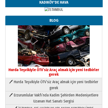
KADIKÖY'DE HAVA
BLOG
Hurda Teşvikiyle ÖTV’siz Araç almak için yeni tedbirler
gerek
🖊 Hurda Teşvikiyle ÖTV’siz Araç almak için yeni tedbirler
Neşat YALÇIN
gerek
Paranın Aile Kültüründeki Yeri
🖊 Erzurumlular Vakfı’nda Kadim Şehirden Medeniyetlere
03 Ağustos 2026 Pazartesi
Uzanan Hat Sanatı Sergisi