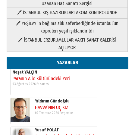
Uzanan Hat Sanatı Sergisi
🖊 İSTANBUL KIŞ HAZIRLIKLARI AKOM KONTROLÜNDE
Yıldırım Gündoğdu
HAVVA’NIN ÜÇ KIZI
🖊 YEŞİLAY’ın bağımsızlık seferberliğinde İstanbul’un
09 Temmuz 2026 Perşembe
köprüleri yeşil ışıklandırıldı
🖊 İSTANBUL ERZURUMLULAR VAKFI SANAT GALERİSİ
Yusuf POLAT
AÇILIYOR
Şampiyonluk Sebahattin Şirin’e
yazar
11 Mayıs 2026 Pazartesi
YAZARLAR
Neşat YALÇIN
Paranın Aile Kültüründeki Yeri
03 Ağustos 2026 Pazartesi
Yıldırım Gündoğdu
HAVVA’NIN ÜÇ KIZI
09 Temmuz 2026 Perşembe
Yusuf POLAT