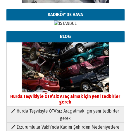
KADIKÖY'DE HAVA
BLOG
Hurda Teşvikiyle ÖTV’siz Araç almak için yeni tedbirler
gerek
🖊 Hurda Teşvikiyle ÖTV’siz Araç almak için yeni tedbirler
Neşat YALÇIN
gerek
Paranın Aile Kültüründeki Yeri
🖊 Erzurumlular Vakfı’nda Kadim Şehirden Medeniyetlere
03 Ağustos 2026 Pazartesi