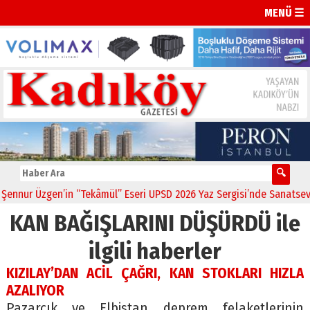
MENÜ ☰
nnur Üzgen’in “Tekâmül” Eseri UPSD 2026 Yaz Sergisi’nde Sanatseverl
KAN BAĞIŞLARINI DÜŞÜRDÜ ile
ilgili haberler
KIZILAY’DAN ACİL ÇAĞRI, KAN STOKLARI HIZLA
AZALIYOR
Pazarcık ve Elbistan deprem felaketlerinin