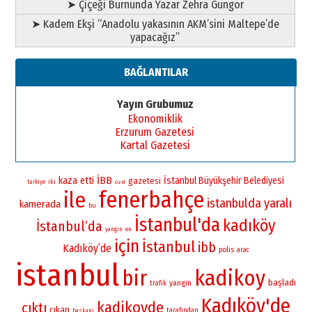
➤ Çiçeği Burnunda Yazar Zehra Güngör
➤ Kadem Ekşi “Anadolu yakasının AKM’sini Maltepe’de
yapacağız”
BAĞLANTILAR
Yayın Grubumuz
Ekonomiklik
Erzurum Gazetesi
Kartal Gazetesi
İBB
kaza
etti
İstanbul Büyükşehir Belediyesi
gazetesi
iki
turkiye
özel
fenerbahçe
ile
istanbulda
yaralı
kamerada
bu
İstanbul'da
kadıköy
İstanbul’da
yangın
en
için
İstanbul
ibb
Kadıköy’de
polis
arac
istanbul
bir
kadikoy
başladı
yangin
trafik
Kadıköy'de
kadikoyde
çıktı
çıkan
tarafından
baskani