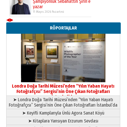
Şampiyonluk Sebahattin Şirin’e
yazar
11 Mayıs 2026 Pazartesi
◀
▶
Neşat YALÇIN
RÖPORTAJLAR
Paranın Aile Kültüründeki Yeri
03 Ağustos 2026 Pazartesi
Yıldırım Gündoğdu
HAVVA’NIN ÜÇ KIZI
09 Temmuz 2026 Perşembe
Yusuf POLAT
Şampiyonluk Sebahattin Şirin’e
Londra Doğa Tarihi Müzesi’nden “Yılın Yaban Hayatı
yazar
Fotoğrafçısı” Sergisi’nin Öne Çıkan Fotoğrafları
11 Mayıs 2026 Pazartesi
İstanbul’da
➤ Londra Doğa Tarihi Müzesi’nden “Yılın Yaban Hayatı
Fotoğrafçısı” Sergisi’nin Öne Çıkan Fotoğrafları İstanbul’da
➤ Keyifli Kamplarıyla Ünlü Agora Sanat Köyü
➤ Kitaplara Yansıyan Erzurum Sevdası