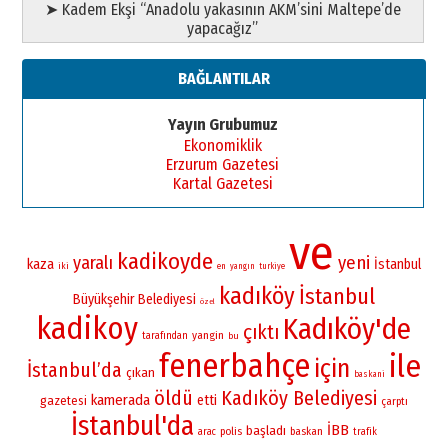
➤ Kadem Ekşi “Anadolu yakasının AKM’sini Maltepe’de
yapacağız”
BAĞLANTILAR
Yayın Grubumuz
Ekonomiklik
Erzurum Gazetesi
Kartal Gazetesi
ve
kadikoyde
yaralı
yeni
kaza
İstanbul
iki
en
yangın
turkiye
kadıköy
İstanbul
Büyükşehir Belediyesi
özel
kadikoy
Kadıköy'de
çıktı
yangin
tarafından
bu
fenerbahçe
ile
için
İstanbul’da
çıkan
baskani
öldü
Kadıköy Belediyesi
kamerada
etti
gazetesi
çarptı
İstanbul'da
İBB
başladı
polis
baskan
arac
trafik