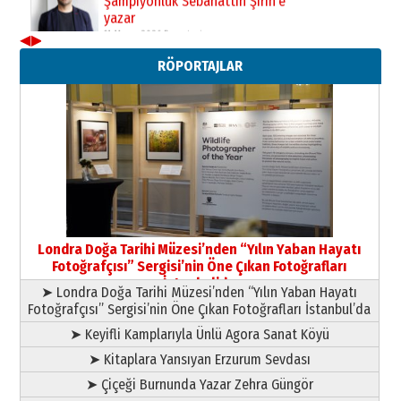
11 Mayıs 2026 Pazartesi
◀
▶
Neşat YALÇIN
RÖPORTAJLAR
Paranın Aile Kültüründeki Yeri
03 Ağustos 2026 Pazartesi
Yıldırım Gündoğdu
HAVVA’NIN ÜÇ KIZI
09 Temmuz 2026 Perşembe
Yusuf POLAT
Şampiyonluk Sebahattin Şirin’e
Londra Doğa Tarihi Müzesi’nden “Yılın Yaban Hayatı
yazar
Fotoğrafçısı” Sergisi’nin Öne Çıkan Fotoğrafları
11 Mayıs 2026 Pazartesi
İstanbul’da
➤ Londra Doğa Tarihi Müzesi’nden “Yılın Yaban Hayatı
Fotoğrafçısı” Sergisi’nin Öne Çıkan Fotoğrafları İstanbul’da
➤ Keyifli Kamplarıyla Ünlü Agora Sanat Köyü
➤ Kitaplara Yansıyan Erzurum Sevdası
➤ Çiçeği Burnunda Yazar Zehra Güngör