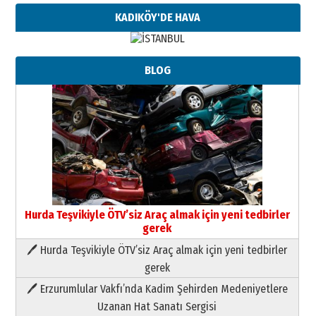
KADIKÖY'DE HAVA
BLOG
Hurda Teşvikiyle ÖTV’siz Araç almak için yeni tedbirler
gerek
🖊 Hurda Teşvikiyle ÖTV’siz Araç almak için yeni tedbirler
Neşat YALÇIN
gerek
Paranın Aile Kültüründeki Yeri
🖊 Erzurumlular Vakfı’nda Kadim Şehirden Medeniyetlere
03 Ağustos 2026 Pazartesi
Uzanan Hat Sanatı Sergisi