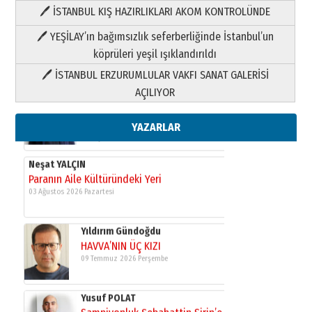
🖊 İSTANBUL KIŞ HAZIRLIKLARI AKOM KONTROLÜNDE
Yıldırım Gündoğdu
HAVVA’NIN ÜÇ KIZI
🖊 YEŞİLAY’ın bağımsızlık seferberliğinde İstanbul’un
09 Temmuz 2026 Perşembe
köprüleri yeşil ışıklandırıldı
🖊 İSTANBUL ERZURUMLULAR VAKFI SANAT GALERİSİ
Yusuf POLAT
AÇILIYOR
Şampiyonluk Sebahattin Şirin’e
yazar
11 Mayıs 2026 Pazartesi
YAZARLAR
Neşat YALÇIN
Paranın Aile Kültüründeki Yeri
03 Ağustos 2026 Pazartesi
Yıldırım Gündoğdu
HAVVA’NIN ÜÇ KIZI
09 Temmuz 2026 Perşembe
Yusuf POLAT
Şampiyonluk Sebahattin Şirin’e
yazar