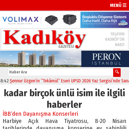
MENÜ ☰
42
Şennur Üzgen’in “Tekâmül” Eseri UPSD 2026 Yaz Sergisi’nde Sanatse
kadar birçok ünlü isim ile ilgili
haberler
İBB’den Dayanışma Konserleri
Harbiye Açık Hava Tiyatrosu, 8-20 Nisan
tarihlerinde dayanışma konserine ev sahipliği