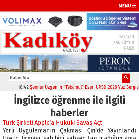
MENÜ ☰
18:42
Şennur Üzgen’in “Tekâmül” Eseri UPSD 2026 Yaz Sergisi’n
İngilizce öğrenme ile ilgili
haberler
Türk Şirketi Apple’a Hukuki Savaş Açtı
Yerli Uygulamanın Çakması Çin’de Yayınlandı
Üretici firmayı, sahibini şahsen tanımadığım ama