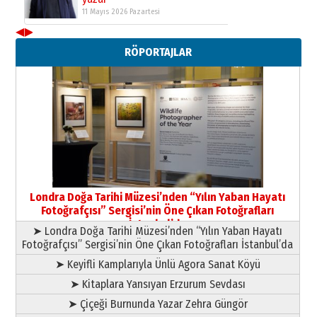
11 Mayıs 2026 Pazartesi
◀
▶
Neşat YALÇIN
RÖPORTAJLAR
Paranın Aile Kültüründeki Yeri
03 Ağustos 2026 Pazartesi
Yıldırım Gündoğdu
HAVVA’NIN ÜÇ KIZI
09 Temmuz 2026 Perşembe
Yusuf POLAT
Şampiyonluk Sebahattin Şirin’e
Londra Doğa Tarihi Müzesi’nden “Yılın Yaban Hayatı
yazar
Fotoğrafçısı” Sergisi’nin Öne Çıkan Fotoğrafları
11 Mayıs 2026 Pazartesi
İstanbul’da
➤ Londra Doğa Tarihi Müzesi’nden “Yılın Yaban Hayatı
Fotoğrafçısı” Sergisi’nin Öne Çıkan Fotoğrafları İstanbul’da
➤ Keyifli Kamplarıyla Ünlü Agora Sanat Köyü
➤ Kitaplara Yansıyan Erzurum Sevdası
➤ Çiçeği Burnunda Yazar Zehra Güngör