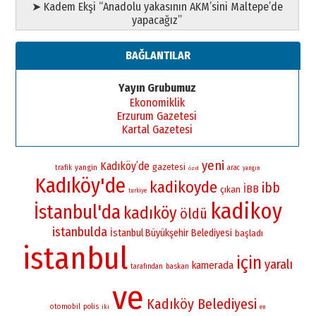
➤ Kadem Ekşi “Anadolu yakasının AKM’sini Maltepe’de
yapacağız”
BAĞLANTILAR
Yayın Grubumuz
Ekonomiklik
Erzurum Gazetesi
Kartal Gazetesi
yeni
Kadıköy’de
gazetesi
yangin
trafik
arac
yangın
özel
Kadıköy'de
kadikoyde
ibb
İBB
çıkan
turkiye
kadikoy
İstanbul'da
kadıköy
öldü
istanbulda
İstanbul Büyükşehir Belediyesi
başladı
istanbul
için
yaralı
kamerada
baskan
tarafından
ve
Kadıköy Belediyesi
otomobil
polis
iki
en