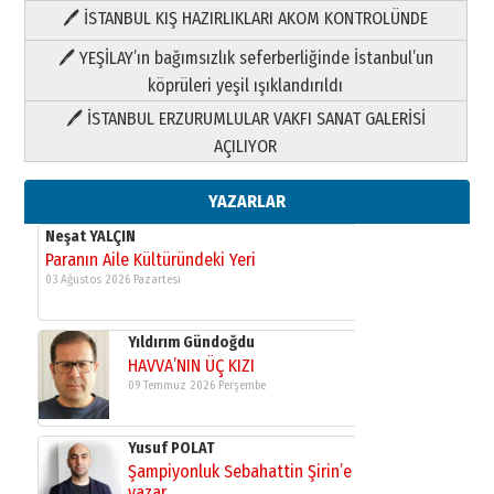
🖊 İSTANBUL KIŞ HAZIRLIKLARI AKOM KONTROLÜNDE
Yıldırım Gündoğdu
HAVVA’NIN ÜÇ KIZI
🖊 YEŞİLAY’ın bağımsızlık seferberliğinde İstanbul’un
09 Temmuz 2026 Perşembe
köprüleri yeşil ışıklandırıldı
🖊 İSTANBUL ERZURUMLULAR VAKFI SANAT GALERİSİ
Yusuf POLAT
AÇILIYOR
Şampiyonluk Sebahattin Şirin’e
yazar
11 Mayıs 2026 Pazartesi
YAZARLAR
Neşat YALÇIN
Paranın Aile Kültüründeki Yeri
03 Ağustos 2026 Pazartesi
Yıldırım Gündoğdu
HAVVA’NIN ÜÇ KIZI
09 Temmuz 2026 Perşembe
Yusuf POLAT
Şampiyonluk Sebahattin Şirin’e
yazar