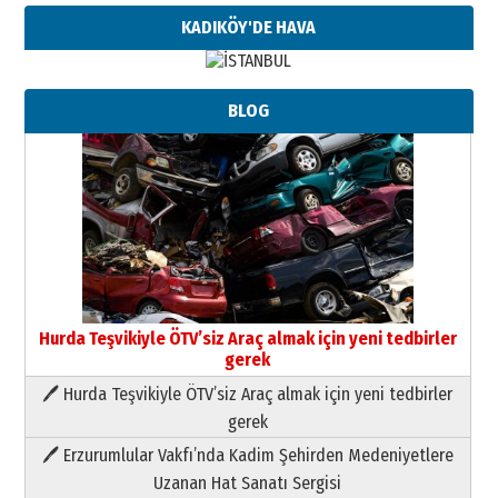
KADIKÖY'DE HAVA
BLOG
Hurda Teşvikiyle ÖTV’siz Araç almak için yeni tedbirler
gerek
🖊 Hurda Teşvikiyle ÖTV’siz Araç almak için yeni tedbirler
Neşat YALÇIN
gerek
Paranın Aile Kültüründeki Yeri
🖊 Erzurumlular Vakfı’nda Kadim Şehirden Medeniyetlere
03 Ağustos 2026 Pazartesi
Uzanan Hat Sanatı Sergisi