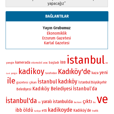
yapacağız”
BAĞLANTILAR
Yayın Grubumuz
Ekonomiklik
Erzurum Gazetesi
Kartal Gazetesi
istanbul
kamerada
İBB
başladı
yangin
otomobil
arac
en
kadikoy
Kadıköy'de
yeni
kaza
tarafından
yangın
özel
ile
kadıköy
İstanbul
İstanbul Büyükşehir
gazetesi
çıkan
Kadıköy Belediyesi
İstanbul’da
Belediyesi
ve
İstanbul'da
çıktı
yaralı
istanbulda
iki
bu
baskani
kadikoyde
öldü
ibb
Kadıköy’de
etti
trafik
turkiye