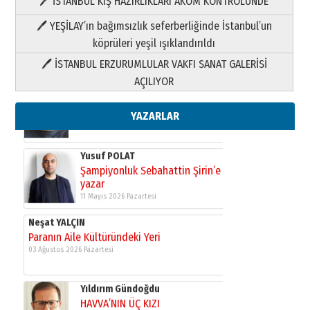
🖊 İSTANBUL KIŞ HAZIRLIKLARI AKOM KONTROLÜNDE
Yıldırım Gündoğdu
HAVVA’NIN ÜÇ KIZI
🖊 YEŞİLAY’ın bağımsızlık seferberliğinde İstanbul’un
09 Temmuz 2026 Perşembe
köprüleri yeşil ışıklandırıldı
🖊 İSTANBUL ERZURUMLULAR VAKFI SANAT GALERİSİ
Yusuf POLAT
AÇILIYOR
Şampiyonluk Sebahattin Şirin’e
yazar
11 Mayıs 2026 Pazartesi
YAZARLAR
Neşat YALÇIN
Paranın Aile Kültüründeki Yeri
03 Ağustos 2026 Pazartesi
Yıldırım Gündoğdu
HAVVA’NIN ÜÇ KIZI
09 Temmuz 2026 Perşembe
Yusuf POLAT
Şampiyonluk Sebahattin Şirin’e
yazar