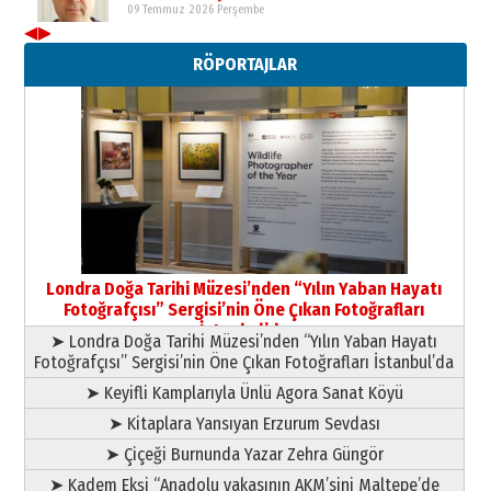
11 Mayıs 2026 Pazartesi
◀
▶
RÖPORTAJLAR
Londra Doğa Tarihi Müzesi’nden “Yılın Yaban Hayatı
Fotoğrafçısı” Sergisi’nin Öne Çıkan Fotoğrafları
İstanbul’da
➤ Londra Doğa Tarihi Müzesi’nden “Yılın Yaban Hayatı
Fotoğrafçısı” Sergisi’nin Öne Çıkan Fotoğrafları İstanbul’da
➤ Keyifli Kamplarıyla Ünlü Agora Sanat Köyü
➤ Kitaplara Yansıyan Erzurum Sevdası
➤ Çiçeği Burnunda Yazar Zehra Güngör
➤ Kadem Ekşi “Anadolu yakasının AKM’sini Maltepe’de