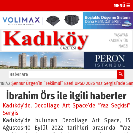
MENÜ ☰
42
Şennur Üzgen’in “Tekâmül” Eseri UPSD 2026 Yaz Sergisi’nde Sanats
İbrahim Örs ile ilgili haberler
Kadıköy’de, Decollage Art Space’de “Yaz Seçkisi”
Sergisi
Kadıköy’de bulunan Decollage Art Space, 15
Ağustos-10 Eylül 2022 tarihleri arasında “Yaz