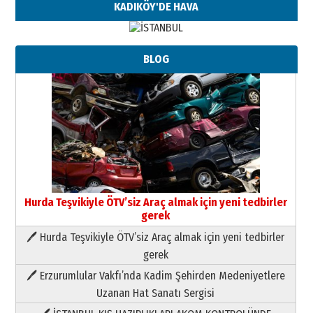
KADIKÖY'DE HAVA
Neşat YALÇIN
BLOG
Paranın Aile Kültüründeki Yeri
03 Ağustos 2026 Pazartesi
Yıldırım Gündoğdu
HAVVA’NIN ÜÇ KIZI
09 Temmuz 2026 Perşembe
Yusuf POLAT
Şampiyonluk Sebahattin Şirin’e
Hurda Teşvikiyle ÖTV’siz Araç almak için yeni tedbirler
yazar
gerek
11 Mayıs 2026 Pazartesi
🖊 Hurda Teşvikiyle ÖTV’siz Araç almak için yeni tedbirler
Neşat YALÇIN
gerek
Paranın Aile Kültüründeki Yeri
🖊 Erzurumlular Vakfı’nda Kadim Şehirden Medeniyetlere
03 Ağustos 2026 Pazartesi
Uzanan Hat Sanatı Sergisi