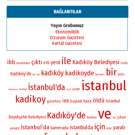
BAĞLANTILAR
Yayın Grubumuz
Ekonomiklik
Erzurum Gazetesi
Kartal Gazetesi
ile
çıktı
Kadıköy Belediyesi
ibb
yeni
etti
tarafından
trafik
bir
kadıköy
kadikoyde
Kadıköy’de
polis
iki
en
baskani
istanbul
İstanbul'da
çarptı
turkiye
Belediye
özel
kadikoy
öldü
İBB
kaza
İstanbul
gazetesi
başladı
ve
Kadıköy'de
Büyükşehir Belediyesi
çıkan
baskan
bu
için
İstanbul’da
istanbulda
yaralı
kamerada
yangin
arac