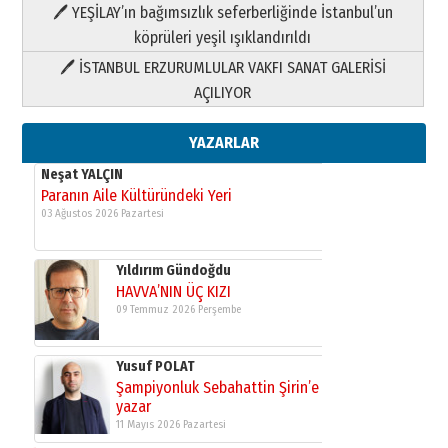
HAVVA’NIN ÜÇ KIZI
🖊 YEŞİLAY’ın bağımsızlık seferberliğinde İstanbul’un
09 Temmuz 2026 Perşembe
köprüleri yeşil ışıklandırıldı
🖊 İSTANBUL ERZURUMLULAR VAKFI SANAT GALERİSİ
Yusuf POLAT
AÇILIYOR
Şampiyonluk Sebahattin Şirin’e
yazar
11 Mayıs 2026 Pazartesi
YAZARLAR
Neşat YALÇIN
Paranın Aile Kültüründeki Yeri
03 Ağustos 2026 Pazartesi
Yıldırım Gündoğdu
HAVVA’NIN ÜÇ KIZI
09 Temmuz 2026 Perşembe
Yusuf POLAT
Şampiyonluk Sebahattin Şirin’e
yazar
11 Mayıs 2026 Pazartesi