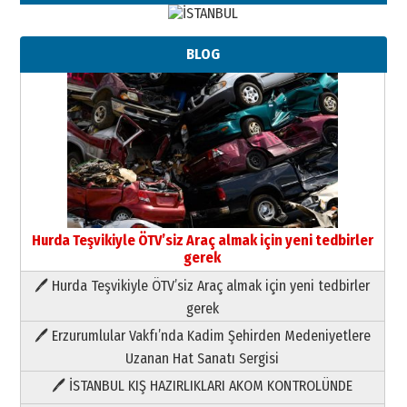
BLOG
Hurda Teşvikiyle ÖTV’siz Araç almak için yeni tedbirler
gerek
🖊 Hurda Teşvikiyle ÖTV’siz Araç almak için yeni tedbirler
Neşat YALÇIN
gerek
Paranın Aile Kültüründeki Yeri
🖊 Erzurumlular Vakfı’nda Kadim Şehirden Medeniyetlere
03 Ağustos 2026 Pazartesi
Uzanan Hat Sanatı Sergisi
🖊 İSTANBUL KIŞ HAZIRLIKLARI AKOM KONTROLÜNDE
Yıldırım Gündoğdu