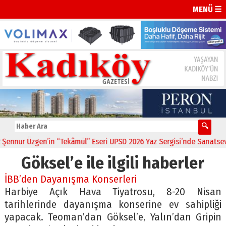
MENÜ ☰
nnur Üzgen’in “Tekâmül” Eseri UPSD 2026 Yaz Sergisi’nde Sanatseverl
Göksel’e ile ilgili haberler
İBB’den Dayanışma Konserleri
Harbiye Açık Hava Tiyatrosu, 8-20 Nisan
tarihlerinde dayanışma konserine ev sahipliği
yapacak. Teoman’dan Göksel’e, Yalın’dan Gripin