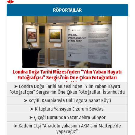
◀
▶
Neşat YALÇIN
RÖPORTAJLAR
Paranın Aile Kültüründeki Yeri
03 Ağustos 2026 Pazartesi
Yıldırım Gündoğdu
HAVVA’NIN ÜÇ KIZI
09 Temmuz 2026 Perşembe
Yusuf POLAT
Şampiyonluk Sebahattin Şirin’e
Londra Doğa Tarihi Müzesi’nden “Yılın Yaban Hayatı
yazar
Fotoğrafçısı” Sergisi’nin Öne Çıkan Fotoğrafları
11 Mayıs 2026 Pazartesi
İstanbul’da
➤ Londra Doğa Tarihi Müzesi’nden “Yılın Yaban Hayatı
Fotoğrafçısı” Sergisi’nin Öne Çıkan Fotoğrafları İstanbul’da
➤ Keyifli Kamplarıyla Ünlü Agora Sanat Köyü
➤ Kitaplara Yansıyan Erzurum Sevdası
➤ Çiçeği Burnunda Yazar Zehra Güngör
➤ Kadem Ekşi “Anadolu yakasının AKM’sini Maltepe’de
yapacağız”