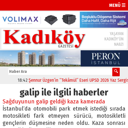
MENÜ ☰
18:42
Şennur Üzgen’in “Tekâmül” Eseri UPSD 2026 Yaz Sergisi’n
galip ile ilgili haberler
Sağduyunun galip geldiği kaza kamerada
İstanbul’da otomobili park etmek istediği sırada
motosikleti fark etmeyen sürücü, motosikletli
gençlerin düşmesine neden oldu. Kaza sonrası