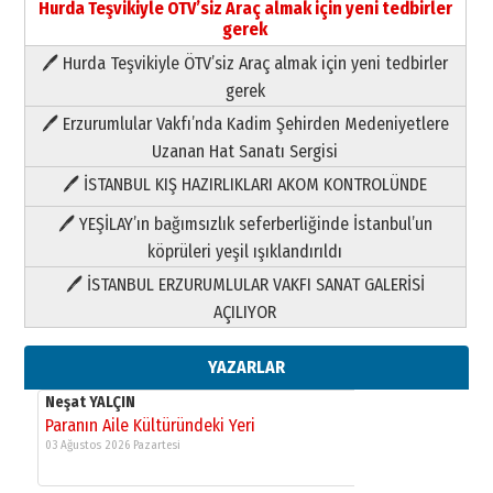
Hurda Teşvikiyle ÖTV’siz Araç almak için yeni tedbirler
gerek
🖊 Hurda Teşvikiyle ÖTV’siz Araç almak için yeni tedbirler
Neşat YALÇIN
gerek
Paranın Aile Kültüründeki Yeri
🖊 Erzurumlular Vakfı’nda Kadim Şehirden Medeniyetlere
03 Ağustos 2026 Pazartesi
Uzanan Hat Sanatı Sergisi
🖊 İSTANBUL KIŞ HAZIRLIKLARI AKOM KONTROLÜNDE
Yıldırım Gündoğdu
HAVVA’NIN ÜÇ KIZI
🖊 YEŞİLAY’ın bağımsızlık seferberliğinde İstanbul’un
09 Temmuz 2026 Perşembe
köprüleri yeşil ışıklandırıldı
🖊 İSTANBUL ERZURUMLULAR VAKFI SANAT GALERİSİ
Yusuf POLAT
AÇILIYOR
Şampiyonluk Sebahattin Şirin’e
yazar
11 Mayıs 2026 Pazartesi
YAZARLAR
Neşat YALÇIN
Paranın Aile Kültüründeki Yeri
03 Ağustos 2026 Pazartesi