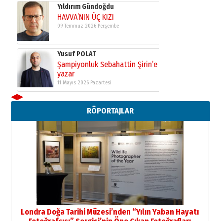
Yıldırım Gündoğdu
HAVVA’NIN ÜÇ KIZI
09 Temmuz 2026 Perşembe
Yusuf POLAT
Şampiyonluk Sebahattin Şirin’e
yazar
11 Mayıs 2026 Pazartesi
◀
▶
Neşat YALÇIN
RÖPORTAJLAR
Paranın Aile Kültüründeki Yeri
03 Ağustos 2026 Pazartesi
Yıldırım Gündoğdu
HAVVA’NIN ÜÇ KIZI
09 Temmuz 2026 Perşembe
Yusuf POLAT
Şampiyonluk Sebahattin Şirin’e
Londra Doğa Tarihi Müzesi’nden “Yılın Yaban Hayatı
yazar