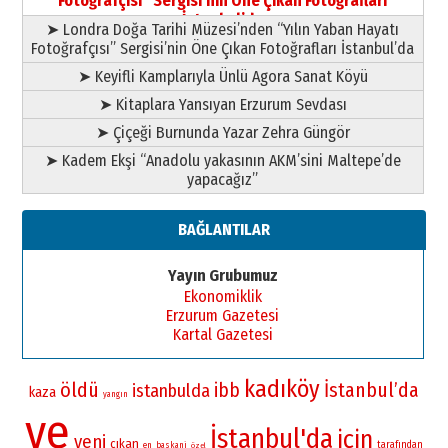
Fotoğrafçısı” Sergisi’nin Öne Çıkan Fotoğrafları
11 Mayıs 2026 Pazartesi
İstanbul’da
➤ Londra Doğa Tarihi Müzesi’nden “Yılın Yaban Hayatı
Fotoğrafçısı” Sergisi’nin Öne Çıkan Fotoğrafları İstanbul’da
➤ Keyifli Kamplarıyla Ünlü Agora Sanat Köyü
➤ Kitaplara Yansıyan Erzurum Sevdası
➤ Çiçeği Burnunda Yazar Zehra Güngör
➤ Kadem Ekşi “Anadolu yakasının AKM’sini Maltepe’de
yapacağız”
BAĞLANTILAR
Yayın Grubumuz
Ekonomiklik
Erzurum Gazetesi
Kartal Gazetesi
kadıköy
öldü
İstanbul’da
ibb
istanbulda
kaza
yangın
ve
İstanbul'da
için
yeni
çıkan
tarafından
en
baskani
özel