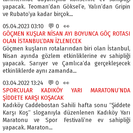
yapacak. Teoman’dan Göksel’e, Yalın’dan Gripin
ve Rubato’ya kadar birçok…
05.04.2023 03:10 💬 0 👀
GÖÇMEN KUŞLAR NİSAN AYI BOYUNCA GÖÇ ROTASI
OLAN İSTANBUL’DAN İZLENECEK
Göçmen kuşların rotalarından biri olan İstanbul,
Nisan ayında gözlem etkinliklerine ev sahipliği
yapacak. Sarıyer ve Çamlıca’da gerçekleşecek
etkinliklerde aynı zamanda…
03.04.2022 13:24 💬 0 👀
SPORCULAR KADIKÖY YARI MARATONU’NDA
ŞİDDETE KARŞI KOŞACAK
Kadıköy Caddebostan Sahili hafta sonu “Şiddete
Karşı Koş” sloganıyla düzenlenen Kadıköy Yarı
Maratonu ve Spor Festivali’ne ev sahipliği
yapacak. Maraton…