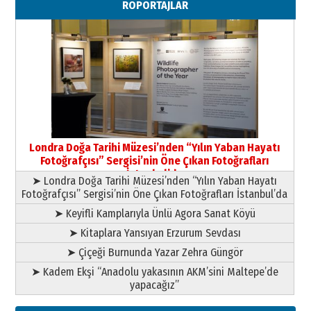
RÖPORTAJLAR
Paranın Aile Kültüründeki Yeri
03 Ağustos 2026 Pazartesi
Yıldırım Gündoğdu
HAVVA’NIN ÜÇ KIZI
09 Temmuz 2026 Perşembe
Yusuf POLAT
Şampiyonluk Sebahattin Şirin’e
Londra Doğa Tarihi Müzesi’nden “Yılın Yaban Hayatı
yazar
Fotoğrafçısı” Sergisi’nin Öne Çıkan Fotoğrafları
11 Mayıs 2026 Pazartesi
İstanbul’da
➤ Londra Doğa Tarihi Müzesi’nden “Yılın Yaban Hayatı
Fotoğrafçısı” Sergisi’nin Öne Çıkan Fotoğrafları İstanbul’da
➤ Keyifli Kamplarıyla Ünlü Agora Sanat Köyü
➤ Kitaplara Yansıyan Erzurum Sevdası
➤ Çiçeği Burnunda Yazar Zehra Güngör
➤ Kadem Ekşi “Anadolu yakasının AKM’sini Maltepe’de
yapacağız”