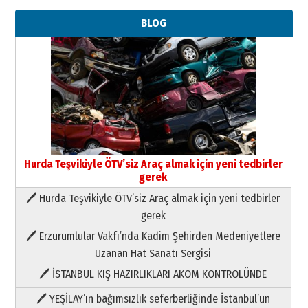
BLOG
Hurda Teşvikiyle ÖTV’siz Araç almak için yeni tedbirler
gerek
🖊 Hurda Teşvikiyle ÖTV’siz Araç almak için yeni tedbirler
Neşat YALÇIN
gerek
Paranın Aile Kültüründeki Yeri
🖊 Erzurumlular Vakfı’nda Kadim Şehirden Medeniyetlere
03 Ağustos 2026 Pazartesi
Uzanan Hat Sanatı Sergisi
🖊 İSTANBUL KIŞ HAZIRLIKLARI AKOM KONTROLÜNDE
Yıldırım Gündoğdu
HAVVA’NIN ÜÇ KIZI
🖊 YEŞİLAY’ın bağımsızlık seferberliğinde İstanbul’un
09 Temmuz 2026 Perşembe