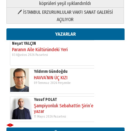
köprüleri yeşil ışıklandırıldı
🖊 İSTANBUL ERZURUMLULAR VAKFI SANAT GALERİSİ
Yusuf POLAT
AÇILIYOR
Şampiyonluk Sebahattin Şirin’e
yazar
11 Mayıs 2026 Pazartesi
YAZARLAR
Neşat YALÇIN
Paranın Aile Kültüründeki Yeri
03 Ağustos 2026 Pazartesi
Yıldırım Gündoğdu
HAVVA’NIN ÜÇ KIZI
09 Temmuz 2026 Perşembe
Yusuf POLAT
Şampiyonluk Sebahattin Şirin’e
yazar
11 Mayıs 2026 Pazartesi
◀
▶
Neşat YALÇIN