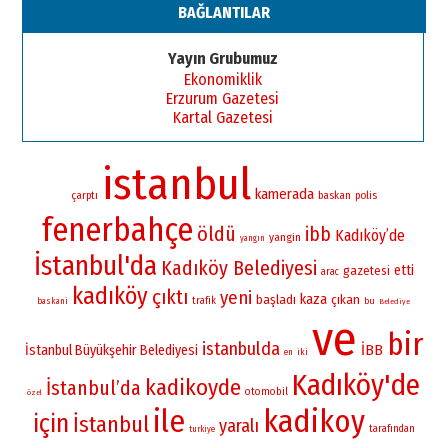
BAĞLANTILAR
Yayın Grubumuz
Ekonomiklik
Erzurum Gazetesi
Kartal Gazetesi
istanbul
kamerada
çarptı
baskan
polis
fenerbahçe
öldü
ibb
Kadıköy’de
yangin
yangın
İstanbul'da
Kadıköy Belediyesi
etti
gazetesi
arac
kadıköy
çıktı
yeni
kaza
başladı
çıkan
trafik
bu
baskani
Belediye
ve
bir
istanbulda
İBB
İstanbul Büyükşehir Belediyesi
iki
en
Kadıköy'de
kadikoyde
İstanbul’da
otomobil
özel
ile
kadikoy
için
İstanbul
yaralı
tarafından
turkiye