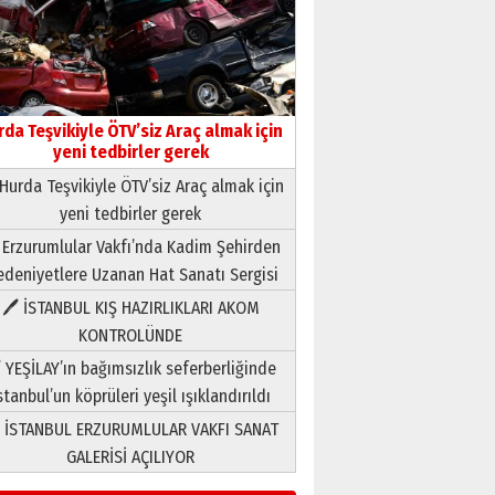
rda Teşvikiyle ÖTV’siz Araç almak için
yeni tedbirler gerek
Hurda Teşvikiyle ÖTV’siz Araç almak için
yeni tedbirler gerek
Neşat YALÇIN
 Erzurumlular Vakfı’nda Kadim Şehirden
Paranın Aile Kültüründeki Yeri
deniyetlere Uzanan Hat Sanatı Sergisi
03 Ağustos 2026 Pazartesi
🖊 İSTANBUL KIŞ HAZIRLIKLARI AKOM
KONTROLÜNDE
Yıldırım Gündoğdu
HAVVA’NIN ÜÇ KIZI
 YEŞİLAY’ın bağımsızlık seferberliğinde
09 Temmuz 2026 Perşembe
stanbul’un köprüleri yeşil ışıklandırıldı
 İSTANBUL ERZURUMLULAR VAKFI SANAT
Yusuf POLAT
GALERİSİ AÇILIYOR
Şampiyonluk Sebahattin
Şirin’e yazar