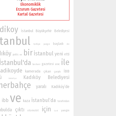
Ekonomiklik
Erzurum Gazetesi
Kartal Gazetesi
dikoy
İstanbul Büyükşehir Belediyesi
stanbul
başladı
iki
turkiye
yangın
bir
dıköy
İstanbul
yeni
etti
polis
en
ile
İstanbul'da
gazetesi
arac
baskani
kadikoyde
kamerada
İBB
çıkan
çarptı
ü
Kadıköy Belediyesi
Belediye
nerbahçe
yaralı
Kadıköy’de
ve
İstanbul’da
ibb
kaza
n
tarafından
için
çıktı
nbulda
yangin
otomobil
özel