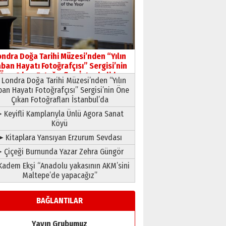
HAVVA’NIN ÜÇ KIZI
09 Temmuz 2026 Perşembe
Yusuf POLAT
Şampiyonluk Sebahattin
ondra Doğa Tarihi Müzesi’nden “Yılın
Şirin’e yazar
ban Hayatı Fotoğrafçısı” Sergisi’nin
11 Mayıs 2026 Pazartesi
Öne Çıkan Fotoğrafları İstanbul’da
Londra Doğa Tarihi Müzesi’nden “Yılın
ban Hayatı Fotoğrafçısı” Sergisi’nin Öne
Çıkan Fotoğrafları İstanbul’da
 Keyifli Kamplarıyla Ünlü Agora Sanat
Köyü
➤ Kitaplara Yansıyan Erzurum Sevdası
 Çiçeği Burnunda Yazar Zehra Güngör
adem Ekşi “Anadolu yakasının AKM’sini
Maltepe’de yapacağız”
BAĞLANTILAR
Yayın Grubumuz