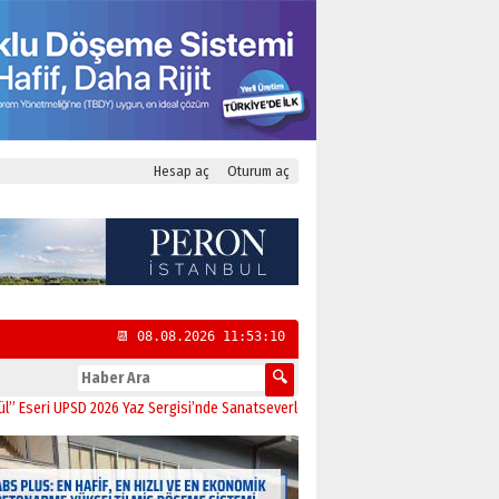
Hesap aç
Oturum aç
📆 08.08.2026 11:53:11
 UPSD 2026 Yaz Sergisi’nde Sanatseverlerle Buluştu
11:21
CHP Kadıköy İlçe Baş