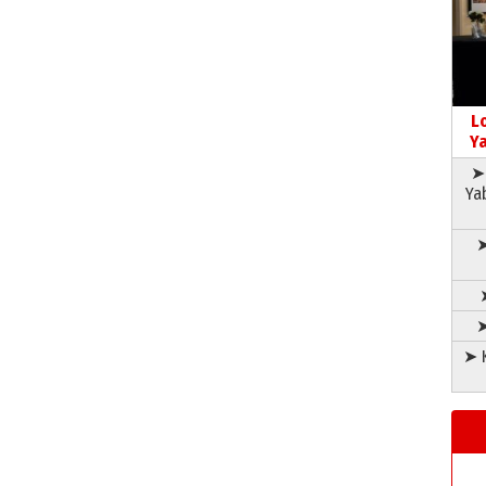
L
Ya
➤ 
Ya
➤
➤
➤ K