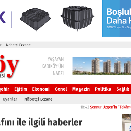
r
Nöbetçi Eczane
şehir
Eğitim
Ekonomi
Genel
Magazin
Politika
Sağlık
Uyarılar
Nöbetçi Eczane
18:42
Şennur Üzgen’in “Tekâmül” Eseri
ını ile ilgili haberler