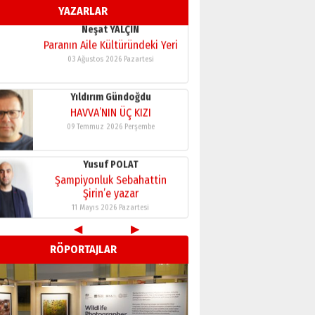
YAZARLAR
11 Mayıs 2026 Pazartesi
Neşat YALÇIN
Paranın Aile Kültüründeki Yeri
03 Ağustos 2026 Pazartesi
Yıldırım Gündoğdu
HAVVA’NIN ÜÇ KIZI
09 Temmuz 2026 Perşembe
Yusuf POLAT
Şampiyonluk Sebahattin
Şirin’e yazar
11 Mayıs 2026 Pazartesi
◀
▶
Neşat YALÇIN
RÖPORTAJLAR
Paranın Aile Kültüründeki Yeri
03 Ağustos 2026 Pazartesi
Yıldırım Gündoğdu