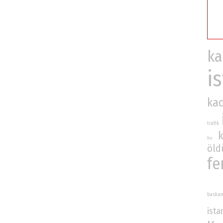
ka
i
ka
trafik
bu
öld
fe
baska
ista