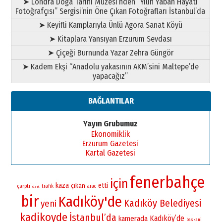
➤ Londra Doğa Tarihi Müzesi’nden “Yılın Yaban Hayatı
Fotoğrafçısı” Sergisi’nin Öne Çıkan Fotoğrafları İstanbul’da
➤ Keyifli Kamplarıyla Ünlü Agora Sanat Köyü
➤ Kitaplara Yansıyan Erzurum Sevdası
➤ Çiçeği Burnunda Yazar Zehra Güngör
➤ Kadem Ekşi “Anadolu yakasının AKM’sini Maltepe’de
yapacağız”
BAĞLANTILAR
Yayın Grubumuz
Ekonomiklik
Erzurum Gazetesi
Kartal Gazetesi
fenerbahçe
için
kaza
etti
çıkan
çarptı
trafik
arac
özel
bir
Kadıköy'de
Kadıköy Belediyesi
yeni
kadikoyde
İstanbul’da
Kadıköy’de
kamerada
baskani