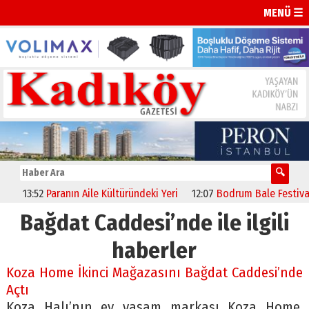
MENÜ ☰
13:52
Paranın Aile Kültüründeki Yeri
12:07
Bodrum Bale Festivali, “
Bağdat Caddesi’nde ile ilgili
haberler
Koza Home İkinci Mağazasını Bağdat Caddesi’nde
Açtı
Koza Halı’nın ev yaşam markası Koza Home,