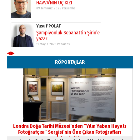
11 Mayıs 2026 Pazartesi
Neşat YALÇIN
Paranın Aile Kültüründeki Yeri
03 Ağustos 2026 Pazartesi
Yıldırım Gündoğdu
HAVVA’NIN ÜÇ KIZI
◀
▶
09 Temmuz 2026 Perşembe
RÖPORTAJLAR
Yusuf POLAT
Şampiyonluk Sebahattin Şirin’e
yazar
11 Mayıs 2026 Pazartesi
Londra Doğa Tarihi Müzesi’nden “Yılın Yaban Hayatı
Fotoğrafçısı” Sergisi’nin Öne Çıkan Fotoğrafları
İstanbul’da