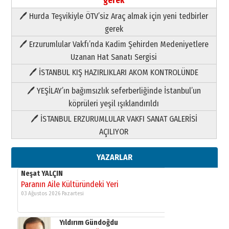
gerek
Yıldırım Gündoğdu
🖊 Hurda Teşvikiyle ÖTV’siz Araç almak için yeni tedbirler
HAVVA’NIN ÜÇ KIZI
gerek
09 Temmuz 2026 Perşembe
🖊 Erzurumlular Vakfı’nda Kadim Şehirden Medeniyetlere
Uzanan Hat Sanatı Sergisi
Yusuf POLAT
Şampiyonluk Sebahattin Şirin’e
🖊 İSTANBUL KIŞ HAZIRLIKLARI AKOM KONTROLÜNDE
yazar
11 Mayıs 2026 Pazartesi
🖊 YEŞİLAY’ın bağımsızlık seferberliğinde İstanbul’un
köprüleri yeşil ışıklandırıldı
Neşat YALÇIN
Paranın Aile Kültüründeki Yeri
🖊 İSTANBUL ERZURUMLULAR VAKFI SANAT GALERİSİ
03 Ağustos 2026 Pazartesi
AÇILIYOR
YAZARLAR
Yıldırım Gündoğdu
HAVVA’NIN ÜÇ KIZI
09 Temmuz 2026 Perşembe
Yusuf POLAT
Şampiyonluk Sebahattin Şirin’e
yazar