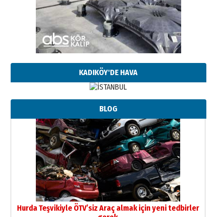
KADIKÖY'DE HAVA
BLOG
Neşat YALÇIN
Paranın Aile Kültüründeki Yeri
03 Ağustos 2026 Pazartesi
Hurda Teşvikiyle ÖTV’siz Araç almak için yeni tedbirler