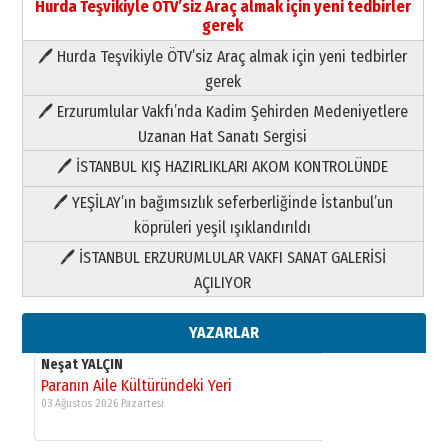
Hurda Teşvikiyle ÖTV’siz Araç almak için yeni tedbirler
gerek
🖊 Hurda Teşvikiyle ÖTV’siz Araç almak için yeni tedbirler
Neşat YALÇIN
gerek
Paranın Aile Kültüründeki Yeri
🖊 Erzurumlular Vakfı’nda Kadim Şehirden Medeniyetlere
03 Ağustos 2026 Pazartesi
Uzanan Hat Sanatı Sergisi
🖊 İSTANBUL KIŞ HAZIRLIKLARI AKOM KONTROLÜNDE
Yıldırım Gündoğdu
HAVVA’NIN ÜÇ KIZI
🖊 YEŞİLAY’ın bağımsızlık seferberliğinde İstanbul’un
09 Temmuz 2026 Perşembe
köprüleri yeşil ışıklandırıldı
🖊 İSTANBUL ERZURUMLULAR VAKFI SANAT GALERİSİ
Yusuf POLAT
AÇILIYOR
Şampiyonluk Sebahattin Şirin’e
yazar
11 Mayıs 2026 Pazartesi
YAZARLAR
Neşat YALÇIN
Paranın Aile Kültüründeki Yeri
03 Ağustos 2026 Pazartesi