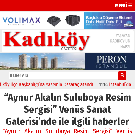
MENÜ ☰
öy İlçe Başkanlığı’na Yasemin Özsaraç atandı
11:14
İstanbul’da CHP’
“Aynur Akalın Suluboya Resim
Sergisi” Venüs Sanat
Galerisi’nde ile ilgili haberler
“Aynur Akalın Suluboya Resim Sergisi” Venüs