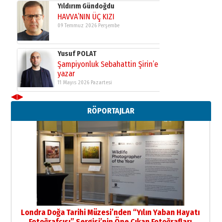
Yıldırım Gündoğdu
HAVVA’NIN ÜÇ KIZI
09 Temmuz 2026 Perşembe
Yusuf POLAT
Şampiyonluk Sebahattin Şirin’e
yazar
11 Mayıs 2026 Pazartesi
◀
▶
Neşat YALÇIN
RÖPORTAJLAR
Paranın Aile Kültüründeki Yeri
03 Ağustos 2026 Pazartesi
Yıldırım Gündoğdu
HAVVA’NIN ÜÇ KIZI
09 Temmuz 2026 Perşembe
Yusuf POLAT
Şampiyonluk Sebahattin Şirin’e
Londra Doğa Tarihi Müzesi’nden “Yılın Yaban Hayatı
yazar
Fotoğrafçısı” Sergisi’nin Öne Çıkan Fotoğrafları