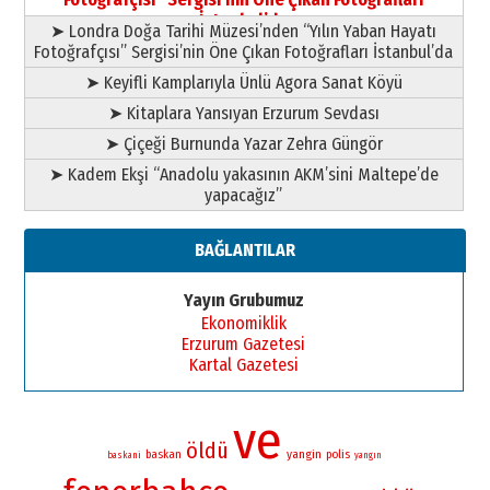
11 Mayıs 2026 Pazartesi
İstanbul’da
➤ Londra Doğa Tarihi Müzesi’nden “Yılın Yaban Hayatı
Fotoğrafçısı” Sergisi’nin Öne Çıkan Fotoğrafları İstanbul’da
➤ Keyifli Kamplarıyla Ünlü Agora Sanat Köyü
➤ Kitaplara Yansıyan Erzurum Sevdası
➤ Çiçeği Burnunda Yazar Zehra Güngör
➤ Kadem Ekşi “Anadolu yakasının AKM’sini Maltepe’de
yapacağız”
BAĞLANTILAR
Yayın Grubumuz
Ekonomiklik
Erzurum Gazetesi
Kartal Gazetesi
ve
öldü
yangin
baskan
polis
baskani
yangın