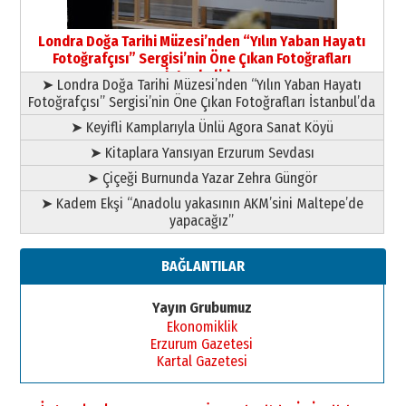
Yusuf POLAT
Şampiyonluk Sebahattin Şirin’e
Londra Doğa Tarihi Müzesi’nden “Yılın Yaban Hayatı
yazar
Fotoğrafçısı” Sergisi’nin Öne Çıkan Fotoğrafları
11 Mayıs 2026 Pazartesi
İstanbul’da
➤ Londra Doğa Tarihi Müzesi’nden “Yılın Yaban Hayatı
Fotoğrafçısı” Sergisi’nin Öne Çıkan Fotoğrafları İstanbul’da
➤ Keyifli Kamplarıyla Ünlü Agora Sanat Köyü
➤ Kitaplara Yansıyan Erzurum Sevdası
➤ Çiçeği Burnunda Yazar Zehra Güngör
➤ Kadem Ekşi “Anadolu yakasının AKM’sini Maltepe’de
yapacağız”
BAĞLANTILAR
Yayın Grubumuz
Ekonomiklik
Erzurum Gazetesi
Kartal Gazetesi