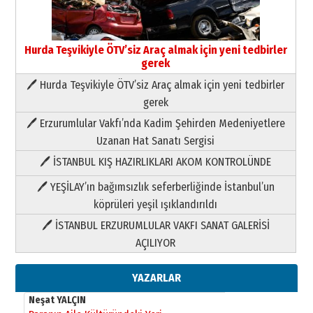
Hurda Teşvikiyle ÖTV’siz Araç almak için yeni tedbirler
gerek
🖊 Hurda Teşvikiyle ÖTV’siz Araç almak için yeni tedbirler
Neşat YALÇIN
gerek
Paranın Aile Kültüründeki Yeri
🖊 Erzurumlular Vakfı’nda Kadim Şehirden Medeniyetlere
03 Ağustos 2026 Pazartesi
Uzanan Hat Sanatı Sergisi
🖊 İSTANBUL KIŞ HAZIRLIKLARI AKOM KONTROLÜNDE
Yıldırım Gündoğdu
HAVVA’NIN ÜÇ KIZI
🖊 YEŞİLAY’ın bağımsızlık seferberliğinde İstanbul’un
09 Temmuz 2026 Perşembe
köprüleri yeşil ışıklandırıldı
🖊 İSTANBUL ERZURUMLULAR VAKFI SANAT GALERİSİ
Yusuf POLAT
AÇILIYOR
Şampiyonluk Sebahattin Şirin’e
yazar
11 Mayıs 2026 Pazartesi
YAZARLAR
Neşat YALÇIN