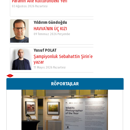
Paranın Aile Kültüründeki Yeri
03 Ağustos 2026 Pazartesi
Yıldırım Gündoğdu
HAVVA’NIN ÜÇ KIZI
09 Temmuz 2026 Perşembe
Yusuf POLAT
Şampiyonluk Sebahattin Şirin’e
yazar
11 Mayıs 2026 Pazartesi
◀
▶
Neşat YALÇIN
RÖPORTAJLAR
Paranın Aile Kültüründeki Yeri
03 Ağustos 2026 Pazartesi
Yıldırım Gündoğdu
HAVVA’NIN ÜÇ KIZI
09 Temmuz 2026 Perşembe