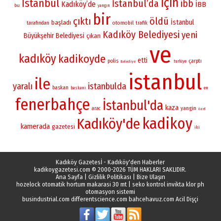
için
İstanbul
İstanbul’da
ibb
Kadıköy’de
İBB
bu
yangın
bir
çıktı
öldü
İstanbul
başladı
otomobil
tarafından
trafik
Kadıköy Belediyesi
yeni
Büyükşehir Belediyesi
çıkan
ve
kadıköy
kadikoyde
etti
polis
çarptı
turkiye
Belediye
istanbul
ile
yaralı
istanbulda
baskan
baskani
en
fenerbahçe
İstanbul'da
kaza
yangin
arac
özel
kadikoy
Kadıköy'de
kamerada
gazetesi
iki
Kadıköy Gazetesİ - Kadıköy'den Haberler
kadikoygazetesi.com
© 2000-2026 TÜM HAKLARI SAKLIDIR.
Ana Sayfa
|
Gizlilik Politikası
|
Bize Ulaşın
hozelock otomatik hortum makarasi 30 mt
|
seko kontrol invikta klor ph
otomasyon sistemi
busindustrial.com
differentscience.com
bahcehavuz.com
Acil Dişçi