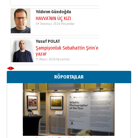
Yıldırım Gündoğdu
HAVVA’NIN ÜÇ KIZI
09 Temmuz 2026 Perşembe
Yusuf POLAT
Şampiyonluk Sebahattin Şirin’e
yazar
11 Mayıs 2026 Pazartesi
◀
▶
Neşat YALÇIN
RÖPORTAJLAR
Paranın Aile Kültüründeki Yeri
03 Ağustos 2026 Pazartesi
Yıldırım Gündoğdu
HAVVA’NIN ÜÇ KIZI
09 Temmuz 2026 Perşembe
Yusuf POLAT
Şampiyonluk Sebahattin Şirin’e