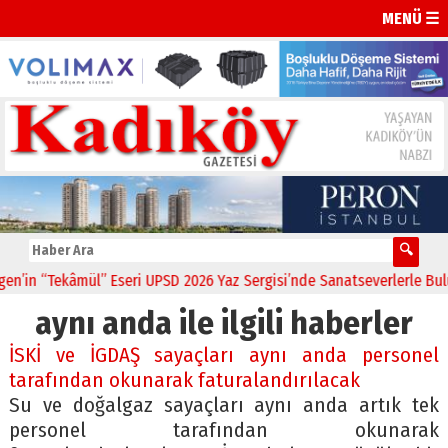
MENÜ ☰
in “Tekâmül” Eseri UPSD 2026 Yaz Sergisi’nde Sanatseverlerle Buluşt
aynı anda ile ilgili haberler
İSKİ ve İGDAŞ sayaçları aynı anda personel
tarafından okunarak faturalandırılacak
Su ve doğalgaz sayaçları aynı anda artık tek
personel tarafından okunarak