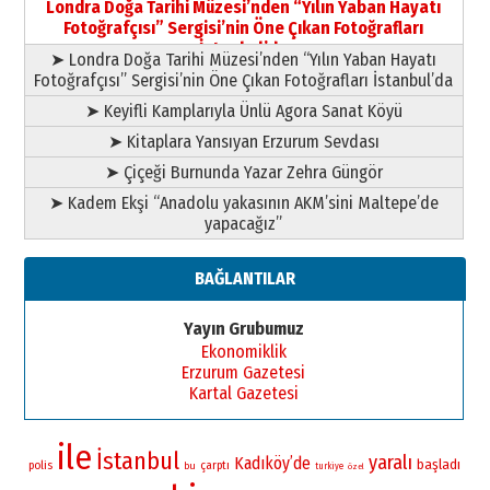
Londra Doğa Tarihi Müzesi’nden “Yılın Yaban Hayatı
yazar
Fotoğrafçısı” Sergisi’nin Öne Çıkan Fotoğrafları
11 Mayıs 2026 Pazartesi
İstanbul’da
➤ Londra Doğa Tarihi Müzesi’nden “Yılın Yaban Hayatı
Fotoğrafçısı” Sergisi’nin Öne Çıkan Fotoğrafları İstanbul’da
➤ Keyifli Kamplarıyla Ünlü Agora Sanat Köyü
➤ Kitaplara Yansıyan Erzurum Sevdası
➤ Çiçeği Burnunda Yazar Zehra Güngör
➤ Kadem Ekşi “Anadolu yakasının AKM’sini Maltepe’de
yapacağız”
BAĞLANTILAR
Yayın Grubumuz
Ekonomiklik
Erzurum Gazetesi
Kartal Gazetesi
ile
İstanbul
yaralı
Kadıköy’de
başladı
polis
çarptı
bu
turkiye
özel