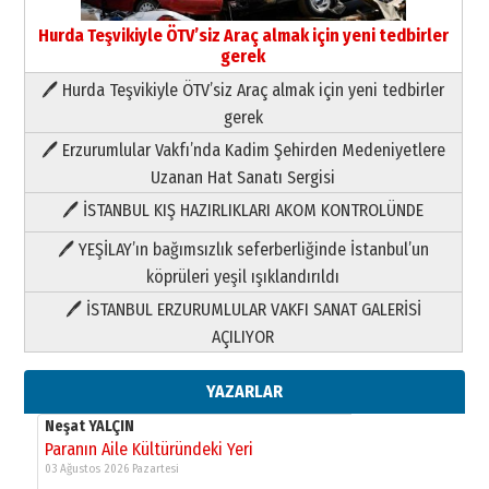
Hurda Teşvikiyle ÖTV’siz Araç almak için yeni tedbirler
gerek
🖊 Hurda Teşvikiyle ÖTV’siz Araç almak için yeni tedbirler
Neşat YALÇIN
gerek
Paranın Aile Kültüründeki Yeri
🖊 Erzurumlular Vakfı’nda Kadim Şehirden Medeniyetlere
03 Ağustos 2026 Pazartesi
Uzanan Hat Sanatı Sergisi
🖊 İSTANBUL KIŞ HAZIRLIKLARI AKOM KONTROLÜNDE
Yıldırım Gündoğdu
HAVVA’NIN ÜÇ KIZI
🖊 YEŞİLAY’ın bağımsızlık seferberliğinde İstanbul’un
09 Temmuz 2026 Perşembe
köprüleri yeşil ışıklandırıldı
🖊 İSTANBUL ERZURUMLULAR VAKFI SANAT GALERİSİ
Yusuf POLAT
AÇILIYOR
Şampiyonluk Sebahattin Şirin’e
yazar
11 Mayıs 2026 Pazartesi
YAZARLAR
Neşat YALÇIN
Paranın Aile Kültüründeki Yeri
03 Ağustos 2026 Pazartesi