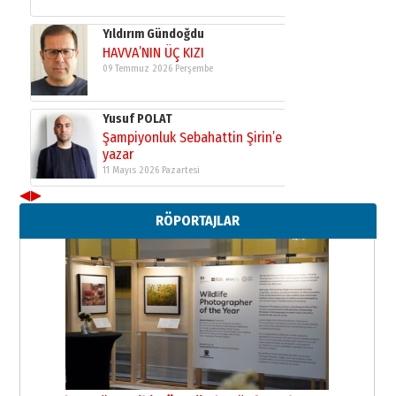
Yıldırım Gündoğdu
HAVVA’NIN ÜÇ KIZI
09 Temmuz 2026 Perşembe
Yusuf POLAT
Şampiyonluk Sebahattin Şirin’e
yazar
11 Mayıs 2026 Pazartesi
◀
▶
Neşat YALÇIN
RÖPORTAJLAR
Paranın Aile Kültüründeki Yeri
03 Ağustos 2026 Pazartesi
Yıldırım Gündoğdu
HAVVA’NIN ÜÇ KIZI
09 Temmuz 2026 Perşembe
Yusuf POLAT
Şampiyonluk Sebahattin Şirin’e