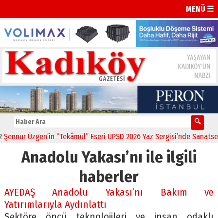
MENÜ ☰
nnur Üzgen’in “Tekâmül” Eseri UPSD 2026 Yaz Sergisi’nde Sanatsever
Anadolu Yakası’nı ile ilgili
haberler
AYEDAŞ Anadolu Yakası’nı Bakım ve
Yatırımlarıyla Aydınlattı
Sektöre öncü teknolojileri ve insan odaklı