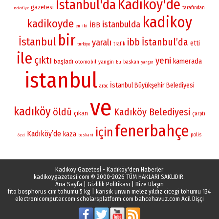
Kadıköy'de
İstanbul'da
gazetesi
tarafından
Belediye
kadikoy
kadikoyde
istanbulda
İBB
iki
en
bir
İstanbul
İstanbul’da
ibb
yaralı
etti
trafik
turkiye
ile
çıktı
yeni
kamerada
başladı
yangin
otomobil
baskan
bu
yangın
istanbul
İstanbul Büyükşehir Belediyesi
arac
ve
kadıköy
öldü
Kadıköy Belediyesi
çıkan
çarptı
fenerbahçe
için
Kadıköy’de
kaza
polis
baskani
özel
Kadıköy Gazetesİ - Kadıköy'den Haberler
kadikoygazetesi.com
© 2000-2026 TÜM HAKLARI SAKLIDIR.
Ana Sayfa
|
Gizlilik Politikası
|
Bize Ulaşın
fito bosphorus cim tohumu 5 kg
|
karisik unwin melez yildiz cicegi tohumu 134
electronicomputer.com
scholarsplatform.com
bahcehavuz.com
Acil Dişçi