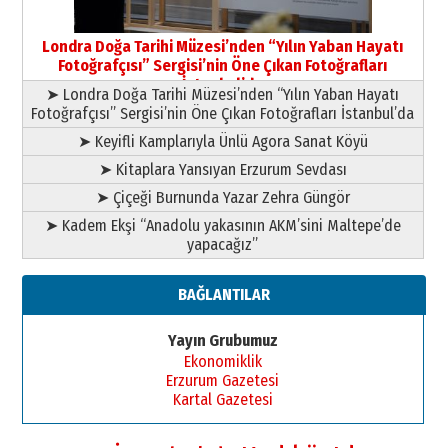
Yusuf POLAT
Şampiyonluk Sebahattin Şirin’e
Londra Doğa Tarihi Müzesi’nden “Yılın Yaban Hayatı
yazar
Fotoğrafçısı” Sergisi’nin Öne Çıkan Fotoğrafları
11 Mayıs 2026 Pazartesi
İstanbul’da
➤ Londra Doğa Tarihi Müzesi’nden “Yılın Yaban Hayatı
Fotoğrafçısı” Sergisi’nin Öne Çıkan Fotoğrafları İstanbul’da
➤ Keyifli Kamplarıyla Ünlü Agora Sanat Köyü
➤ Kitaplara Yansıyan Erzurum Sevdası
➤ Çiçeği Burnunda Yazar Zehra Güngör
➤ Kadem Ekşi “Anadolu yakasının AKM’sini Maltepe’de
yapacağız”
BAĞLANTILAR
Yayın Grubumuz
Ekonomiklik
Erzurum Gazetesi
Kartal Gazetesi