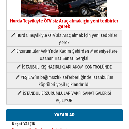
Hurda Teşvikiyle ÖTV’siz Araç almak için yeni tedbirler
gerek
🖊 Hurda Teşvikiyle ÖTV’siz Araç almak için yeni tedbirler
Neşat YALÇIN
gerek
Paranın Aile Kültüründeki Yeri
🖊 Erzurumlular Vakfı’nda Kadim Şehirden Medeniyetlere
03 Ağustos 2026 Pazartesi
Uzanan Hat Sanatı Sergisi
🖊 İSTANBUL KIŞ HAZIRLIKLARI AKOM KONTROLÜNDE
Yıldırım Gündoğdu
HAVVA’NIN ÜÇ KIZI
🖊 YEŞİLAY’ın bağımsızlık seferberliğinde İstanbul’un
09 Temmuz 2026 Perşembe
köprüleri yeşil ışıklandırıldı
🖊 İSTANBUL ERZURUMLULAR VAKFI SANAT GALERİSİ
Yusuf POLAT
AÇILIYOR
Şampiyonluk Sebahattin Şirin’e
yazar
11 Mayıs 2026 Pazartesi
YAZARLAR
Neşat YALÇIN