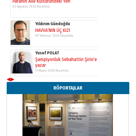
Paranın Aile Kültüründeki Yeri
03 Ağustos 2026 Pazartesi
Yıldırım Gündoğdu
HAVVA’NIN ÜÇ KIZI
09 Temmuz 2026 Perşembe
Yusuf POLAT
Şampiyonluk Sebahattin Şirin’e
yazar
11 Mayıs 2026 Pazartesi
◀
▶
Neşat YALÇIN
RÖPORTAJLAR
Paranın Aile Kültüründeki Yeri
03 Ağustos 2026 Pazartesi
Yıldırım Gündoğdu
HAVVA’NIN ÜÇ KIZI
09 Temmuz 2026 Perşembe