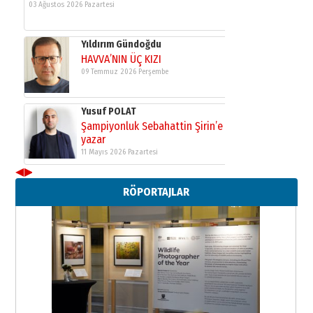
03 Ağustos 2026 Pazartesi
Yıldırım Gündoğdu
HAVVA’NIN ÜÇ KIZI
09 Temmuz 2026 Perşembe
Yusuf POLAT
Şampiyonluk Sebahattin Şirin’e
yazar
11 Mayıs 2026 Pazartesi
◀
▶
Neşat YALÇIN
RÖPORTAJLAR
Paranın Aile Kültüründeki Yeri
03 Ağustos 2026 Pazartesi
Yıldırım Gündoğdu
HAVVA’NIN ÜÇ KIZI
09 Temmuz 2026 Perşembe
Yusuf POLAT