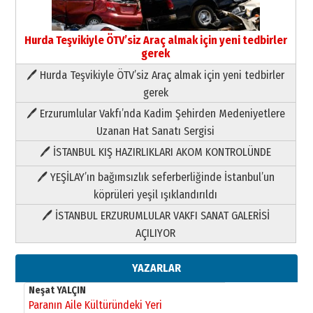
Hurda Teşvikiyle ÖTV’siz Araç almak için yeni tedbirler
gerek
🖊 Hurda Teşvikiyle ÖTV’siz Araç almak için yeni tedbirler
Neşat YALÇIN
gerek
Paranın Aile Kültüründeki Yeri
🖊 Erzurumlular Vakfı’nda Kadim Şehirden Medeniyetlere
03 Ağustos 2026 Pazartesi
Uzanan Hat Sanatı Sergisi
🖊 İSTANBUL KIŞ HAZIRLIKLARI AKOM KONTROLÜNDE
Yıldırım Gündoğdu
HAVVA’NIN ÜÇ KIZI
🖊 YEŞİLAY’ın bağımsızlık seferberliğinde İstanbul’un
09 Temmuz 2026 Perşembe
köprüleri yeşil ışıklandırıldı
🖊 İSTANBUL ERZURUMLULAR VAKFI SANAT GALERİSİ
Yusuf POLAT
AÇILIYOR
Şampiyonluk Sebahattin Şirin’e
yazar
11 Mayıs 2026 Pazartesi
YAZARLAR
Neşat YALÇIN
Paranın Aile Kültüründeki Yeri