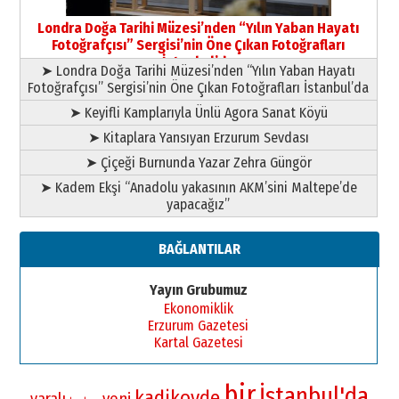
Şampiyonluk Sebahattin Şirin’e
Londra Doğa Tarihi Müzesi’nden “Yılın Yaban Hayatı
yazar
Fotoğrafçısı” Sergisi’nin Öne Çıkan Fotoğrafları
11 Mayıs 2026 Pazartesi
İstanbul’da
➤ Londra Doğa Tarihi Müzesi’nden “Yılın Yaban Hayatı
Fotoğrafçısı” Sergisi’nin Öne Çıkan Fotoğrafları İstanbul’da
➤ Keyifli Kamplarıyla Ünlü Agora Sanat Köyü
➤ Kitaplara Yansıyan Erzurum Sevdası
➤ Çiçeği Burnunda Yazar Zehra Güngör
➤ Kadem Ekşi “Anadolu yakasının AKM’sini Maltepe’de
yapacağız”
BAĞLANTILAR
Yayın Grubumuz
Ekonomiklik
Erzurum Gazetesi
Kartal Gazetesi
bir
İstanbul'da
kadikoyde
yaralı
yeni