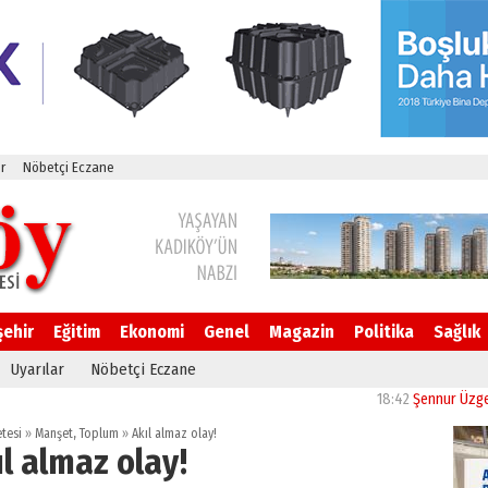
r
Nöbetçi Eczane
şehir
Eğitim
Ekonomi
Genel
Magazin
Politika
Sağlık
Uyarılar
Nöbetçi Eczane
18:42
Şennur Üzgen’in “Te
tesi
»
Manşet
,
Toplum
»
Akıl almaz olay!
ıl almaz olay!