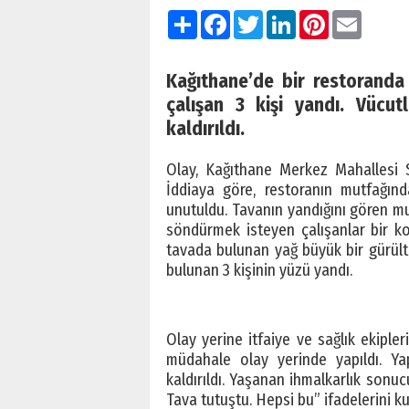
Paylaş
Facebook
Twitter
LinkedIn
Pinterest
Email
Kağıthane’de bir restorand
çalışan 3 kişi yandı. Vücut
kaldırıldı.
Olay, Kağıthane Merkez Mahallesi 
İddiaya göre, restoranın mutfağınd
unutuldu. Tavanın yandığını gören mu
söndürmek isteyen çalışanlar bir k
tavada bulunan yağ büyük bir gürült
bulunan 3 kişinin yüzü yandı.
Olay yerine itfaiye ve sağlık ekipleri
müdahale olay yerinde yapıldı. Yap
kaldırıldı. Yaşanan ihmalkarlık sonu
Tava tutuştu. Hepsi bu” ifadelerini ku