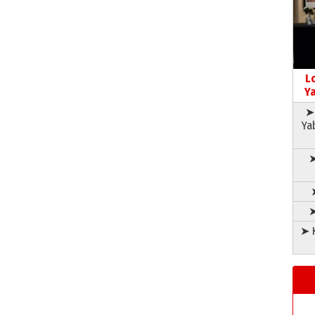
L
Ya
➤ 
Ya
➤
➤
➤ K