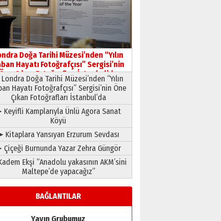
HAVVA’NIN ÜÇ KIZI
09 Temmuz 2026 Perşembe
Yusuf POLAT
Şampiyonluk Sebahattin
ondra Doğa Tarihi Müzesi’nden “Yılın
Şirin’e yazar
ban Hayatı Fotoğrafçısı” Sergisi’nin
11 Mayıs 2026 Pazartesi
Öne Çıkan Fotoğrafları İstanbul’da
Londra Doğa Tarihi Müzesi’nden “Yılın
ban Hayatı Fotoğrafçısı” Sergisi’nin Öne
Çıkan Fotoğrafları İstanbul’da
 Keyifli Kamplarıyla Ünlü Agora Sanat
Köyü
➤ Kitaplara Yansıyan Erzurum Sevdası
 Çiçeği Burnunda Yazar Zehra Güngör
adem Ekşi “Anadolu yakasının AKM’sini
Maltepe’de yapacağız”
BAĞLANTILAR
Yayın Grubumuz