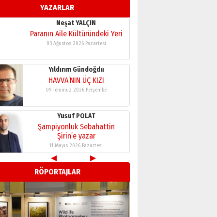
YAZARLAR
11 Mayıs 2026 Pazartesi
Neşat YALÇIN
Paranın Aile Kültüründeki Yeri
03 Ağustos 2026 Pazartesi
Yıldırım Gündoğdu
HAVVA’NIN ÜÇ KIZI
09 Temmuz 2026 Perşembe
Yusuf POLAT
Şampiyonluk Sebahattin
Şirin’e yazar
11 Mayıs 2026 Pazartesi
◀
▶
Neşat YALÇIN
RÖPORTAJLAR
Paranın Aile Kültüründeki Yeri
03 Ağustos 2026 Pazartesi
Yıldırım Gündoğdu