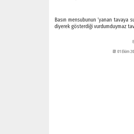
Basın mensubunun ‘yanan tavaya su
diyerek gösterdiği vurdumduymaz tavrı
E
📆 01 Ekim 2