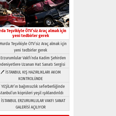
rda Teşvikiyle ÖTV’siz Araç almak için
yeni tedbirler gerek
Hurda Teşvikiyle ÖTV’siz Araç almak için
yeni tedbirler gerek
Neşat YALÇIN
 Erzurumlular Vakfı’nda Kadim Şehirden
Paranın Aile Kültüründeki Yeri
deniyetlere Uzanan Hat Sanatı Sergisi
03 Ağustos 2026 Pazartesi
🖊 İSTANBUL KIŞ HAZIRLIKLARI AKOM
KONTROLÜNDE
Yıldırım Gündoğdu
HAVVA’NIN ÜÇ KIZI
 YEŞİLAY’ın bağımsızlık seferberliğinde
09 Temmuz 2026 Perşembe
stanbul’un köprüleri yeşil ışıklandırıldı
 İSTANBUL ERZURUMLULAR VAKFI SANAT
Yusuf POLAT
GALERİSİ AÇILIYOR
Şampiyonluk Sebahattin
Şirin’e yazar