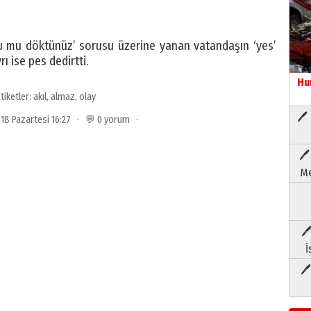
 mu döktünüz’ sorusu üzerine yanan vatandaşın ‘yes’
 ise pes dedirtti.
Hu
tiketler:
akıl
,
almaz
,
olay
🖊 
018 Pazartesi 16:27 · 💬 0 yorum ·
🖊
Me
🖊
İ
🖊