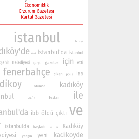
Ekonomiklik
Erzurum Gazetesi
Kartal Gazetesi
istanbul
turkiye
dıköy'de
İstanbul’da
İstanbul
özel
için
şehir Belediyesi
etti
gazetesi
çarptı
fenerbahçe
İBB
çıkan
polis
dikoy
kadıköy
otomobil
ile
anbul
baskan
trafik
ve
tanbul'da
öldü
çıktı
ibb
r
Kadıköy
istanbulda
başladı
iki
en
kadikoyde
ediyesi
yeni
yangin