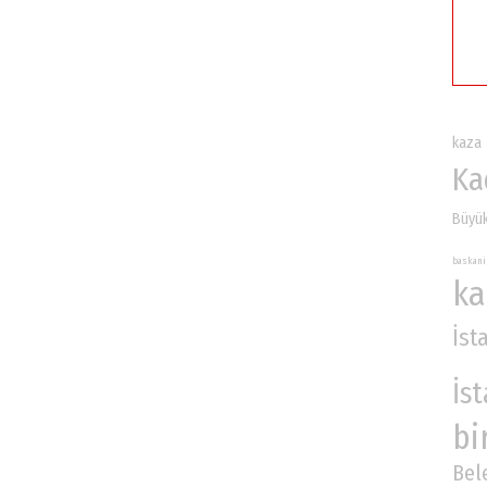
kaza
Ka
Büyük
baskani
ka
İst
İs
bi
Bel