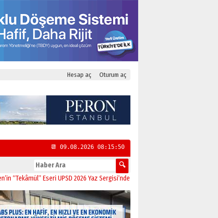
Hesap aç
Oturum aç
📆 09.08.2026 08:15:51
kâmül” Eseri UPSD 2026 Yaz Sergisi’nde Sanatseverlerle Buluştu
11:21
CHP Kad