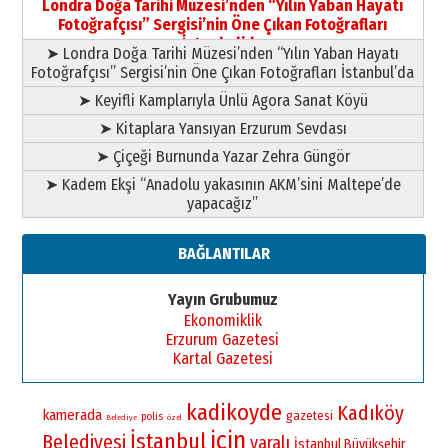
Londra Doğa Tarihi Müzesi’nden “Yılın Yaban Hayatı
yazar
Fotoğrafçısı” Sergisi’nin Öne Çıkan Fotoğrafları
11 Mayıs 2026 Pazartesi
İstanbul’da
➤ Londra Doğa Tarihi Müzesi’nden “Yılın Yaban Hayatı
Fotoğrafçısı” Sergisi’nin Öne Çıkan Fotoğrafları İstanbul’da
➤ Keyifli Kamplarıyla Ünlü Agora Sanat Köyü
➤ Kitaplara Yansıyan Erzurum Sevdası
➤ Çiçeği Burnunda Yazar Zehra Güngör
➤ Kadem Ekşi “Anadolu yakasının AKM’sini Maltepe’de
yapacağız”
BAĞLANTILAR
Yayın Grubumuz
Ekonomiklik
Erzurum Gazetesi
Kartal Gazetesi
kadikoyde
Kadıköy
kamerada
gazetesi
polis
Belediye
özel
için
İstanbul
Belediyesi
yaralı
İstanbul Büyükşehir