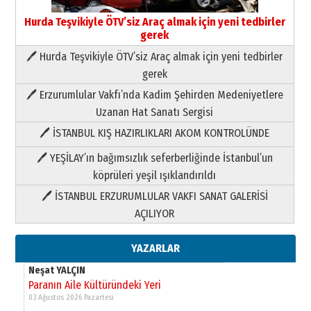
Hurda Teşvikiyle ÖTV’siz Araç almak için yeni tedbirler
gerek
🖊 Hurda Teşvikiyle ÖTV’siz Araç almak için yeni tedbirler
Neşat YALÇIN
gerek
Paranın Aile Kültüründeki Yeri
🖊 Erzurumlular Vakfı’nda Kadim Şehirden Medeniyetlere
03 Ağustos 2026 Pazartesi
Uzanan Hat Sanatı Sergisi
🖊 İSTANBUL KIŞ HAZIRLIKLARI AKOM KONTROLÜNDE
Yıldırım Gündoğdu
HAVVA’NIN ÜÇ KIZI
🖊 YEŞİLAY’ın bağımsızlık seferberliğinde İstanbul’un
09 Temmuz 2026 Perşembe
köprüleri yeşil ışıklandırıldı
🖊 İSTANBUL ERZURUMLULAR VAKFI SANAT GALERİSİ
Yusuf POLAT
AÇILIYOR
Şampiyonluk Sebahattin Şirin’e
yazar
11 Mayıs 2026 Pazartesi
YAZARLAR
Neşat YALÇIN
Paranın Aile Kültüründeki Yeri
03 Ağustos 2026 Pazartesi