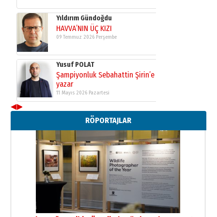
Yıldırım Gündoğdu
HAVVA’NIN ÜÇ KIZI
09 Temmuz 2026 Perşembe
Yusuf POLAT
Şampiyonluk Sebahattin Şirin’e
yazar
11 Mayıs 2026 Pazartesi
◀
▶
Neşat YALÇIN
RÖPORTAJLAR
Paranın Aile Kültüründeki Yeri
03 Ağustos 2026 Pazartesi
Yıldırım Gündoğdu
HAVVA’NIN ÜÇ KIZI
09 Temmuz 2026 Perşembe
Yusuf POLAT
Şampiyonluk Sebahattin Şirin’e