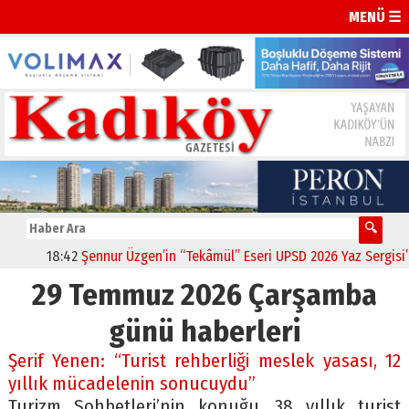
MENÜ ☰
18:42
Şennur Üzgen’in “Tekâmül” Eseri UPSD 2026 Yaz Sergisi’nde
29 Temmuz 2026 Çarşamba
günü haberleri
Şerif Yenen: “Turist rehberliği meslek yasası, 12
yıllık mücadelenin sonucuydu”
Turizm Sohbetleri’nin konuğu, 38 yıllık turist