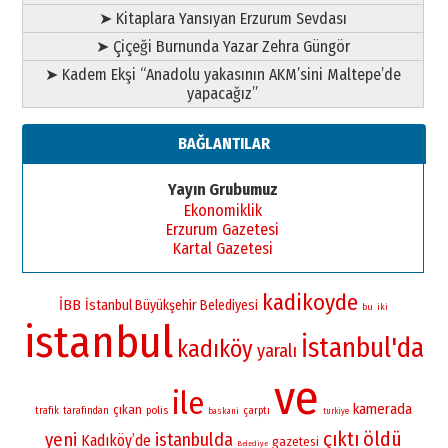
➤ Kitaplara Yansıyan Erzurum Sevdası
➤ Çiçeği Burnunda Yazar Zehra Güngör
➤ Kadem Ekşi “Anadolu yakasının AKM’sini Maltepe’de
yapacağız”
BAĞLANTILAR
Yayın Grubumuz
Ekonomiklik
Erzurum Gazetesi
Kartal Gazetesi
kadikoyde
İBB
İstanbul Büyükşehir Belediyesi
bu
iki
istanbul
İstanbul'da
kadıköy
yaralı
ve
ile
kamerada
çıkan
polis
çarptı
trafik
tarafından
baskani
turkiye
çıktı
öldü
yeni
istanbulda
Kadıköy’de
gazetesi
Belediye