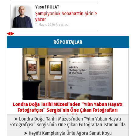
Yusuf POLAT
Şampiyonluk Sebahattin Şirin’e
yazar
11 Mayıs 2026 Pazartesi
◀
▶
Neşat YALÇIN
RÖPORTAJLAR
Paranın Aile Kültüründeki Yeri
03 Ağustos 2026 Pazartesi
Yıldırım Gündoğdu
HAVVA’NIN ÜÇ KIZI
09 Temmuz 2026 Perşembe
Yusuf POLAT
Şampiyonluk Sebahattin Şirin’e
Londra Doğa Tarihi Müzesi’nden “Yılın Yaban Hayatı
yazar
Fotoğrafçısı” Sergisi’nin Öne Çıkan Fotoğrafları
11 Mayıs 2026 Pazartesi
İstanbul’da
➤ Londra Doğa Tarihi Müzesi’nden “Yılın Yaban Hayatı
Fotoğrafçısı” Sergisi’nin Öne Çıkan Fotoğrafları İstanbul’da
➤ Keyifli Kamplarıyla Ünlü Agora Sanat Köyü