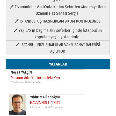
Paranın Aile Kültüründeki Yeri
🖊 Erzurumlular Vakfı’nda Kadim Şehirden Medeniyetlere
03 Ağustos 2026 Pazartesi
Uzanan Hat Sanatı Sergisi
🖊 İSTANBUL KIŞ HAZIRLIKLARI AKOM KONTROLÜNDE
Yıldırım Gündoğdu
HAVVA’NIN ÜÇ KIZI
🖊 YEŞİLAY’ın bağımsızlık seferberliğinde İstanbul’un
09 Temmuz 2026 Perşembe
köprüleri yeşil ışıklandırıldı
🖊 İSTANBUL ERZURUMLULAR VAKFI SANAT GALERİSİ
Yusuf POLAT
AÇILIYOR
Şampiyonluk Sebahattin Şirin’e
yazar
11 Mayıs 2026 Pazartesi
YAZARLAR
Neşat YALÇIN
Paranın Aile Kültüründeki Yeri
03 Ağustos 2026 Pazartesi
Yıldırım Gündoğdu
HAVVA’NIN ÜÇ KIZI
09 Temmuz 2026 Perşembe