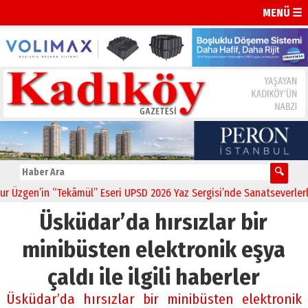
MENÜ ☰
zgen’in “Tekâmül” Eseri UPSD 2026 Yaz Sergisi’nde Sanatseverlerle 
Üsküdar’da hırsızlar bir
minibüsten elektronik eşya
çaldı ile ilgili haberler
Üsküdar’da hırsızlar bir minibüsten elektronik