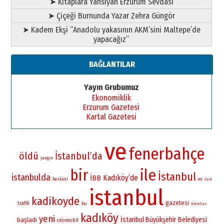
➤ Kitaplara Yansıyan Erzurum Sevdası
➤ Çiçeği Burnunda Yazar Zehra Güngör
➤ Kadem Ekşi “Anadolu yakasının AKM’sini Maltepe’de
yapacağız”
BAĞLANTILAR
Yayın Grubumuz
Ekonomiklik
Erzurum Gazetesi
Kartal Gazetesi
ve
fenerbahçe
öldü
İstanbul’da
yangın
bir
ile
İstanbul
istanbulda
Kadıköy’de
İBB
baskani
en
özel
istanbul
kadikoyde
gazetesi
trafik
bu
Belediye
kadıköy
yeni
İstanbul Büyükşehir Belediyesi
başladı
otomobil