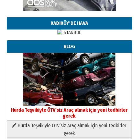
KADIKÖY'DE HAVA
BLOG
Hurda Teşvikiyle ÖTV’siz Araç almak için yeni tedbirler
gerek
🖊 Hurda Teşvikiyle ÖTV’siz Araç almak için yeni tedbirler
Neşat YALÇIN
gerek
Paranın Aile Kültüründeki Yeri