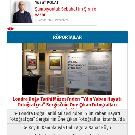
Yusuf POLAT
Şampiyonluk Sebahattin Şirin’e
yazar
11 Mayıs 2026 Pazartesi
◀
▶
Neşat YALÇIN
RÖPORTAJLAR
Paranın Aile Kültüründeki Yeri
03 Ağustos 2026 Pazartesi
Yıldırım Gündoğdu
HAVVA’NIN ÜÇ KIZI
09 Temmuz 2026 Perşembe
Yusuf POLAT
Şampiyonluk Sebahattin Şirin’e
Londra Doğa Tarihi Müzesi’nden “Yılın Yaban Hayatı
yazar
Fotoğrafçısı” Sergisi’nin Öne Çıkan Fotoğrafları
11 Mayıs 2026 Pazartesi
İstanbul’da
➤ Londra Doğa Tarihi Müzesi’nden “Yılın Yaban Hayatı
Fotoğrafçısı” Sergisi’nin Öne Çıkan Fotoğrafları İstanbul’da
➤ Keyifli Kamplarıyla Ünlü Agora Sanat Köyü