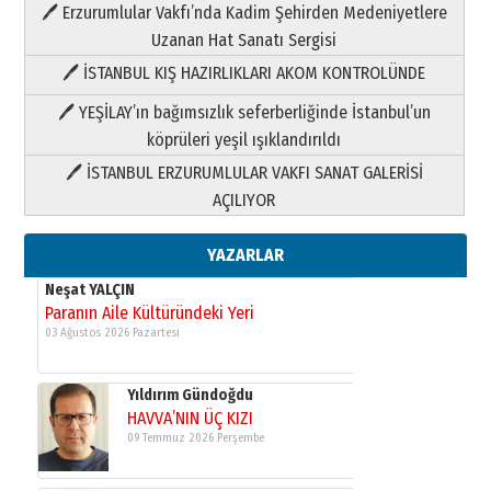
🖊 Erzurumlular Vakfı’nda Kadim Şehirden Medeniyetlere
03 Ağustos 2026 Pazartesi
Uzanan Hat Sanatı Sergisi
🖊 İSTANBUL KIŞ HAZIRLIKLARI AKOM KONTROLÜNDE
Yıldırım Gündoğdu
HAVVA’NIN ÜÇ KIZI
🖊 YEŞİLAY’ın bağımsızlık seferberliğinde İstanbul’un
09 Temmuz 2026 Perşembe
köprüleri yeşil ışıklandırıldı
🖊 İSTANBUL ERZURUMLULAR VAKFI SANAT GALERİSİ
Yusuf POLAT
AÇILIYOR
Şampiyonluk Sebahattin Şirin’e
yazar
11 Mayıs 2026 Pazartesi
YAZARLAR
Neşat YALÇIN
Paranın Aile Kültüründeki Yeri
03 Ağustos 2026 Pazartesi
Yıldırım Gündoğdu
HAVVA’NIN ÜÇ KIZI
09 Temmuz 2026 Perşembe