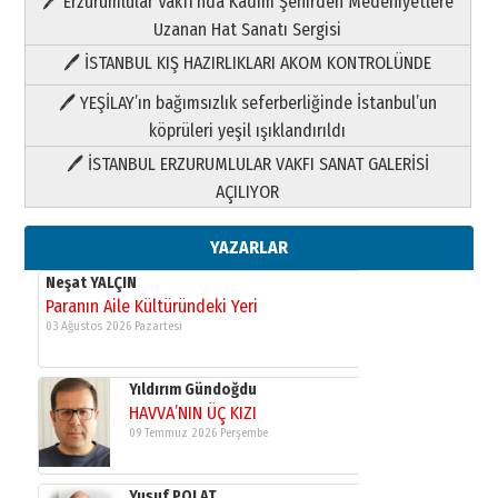
🖊 Erzurumlular Vakfı’nda Kadim Şehirden Medeniyetlere
03 Ağustos 2026 Pazartesi
Uzanan Hat Sanatı Sergisi
🖊 İSTANBUL KIŞ HAZIRLIKLARI AKOM KONTROLÜNDE
Yıldırım Gündoğdu
HAVVA’NIN ÜÇ KIZI
🖊 YEŞİLAY’ın bağımsızlık seferberliğinde İstanbul’un
09 Temmuz 2026 Perşembe
köprüleri yeşil ışıklandırıldı
🖊 İSTANBUL ERZURUMLULAR VAKFI SANAT GALERİSİ
Yusuf POLAT
AÇILIYOR
Şampiyonluk Sebahattin Şirin’e
yazar
11 Mayıs 2026 Pazartesi
YAZARLAR
Neşat YALÇIN
Paranın Aile Kültüründeki Yeri
03 Ağustos 2026 Pazartesi
Yıldırım Gündoğdu
HAVVA’NIN ÜÇ KIZI
09 Temmuz 2026 Perşembe
Yusuf POLAT