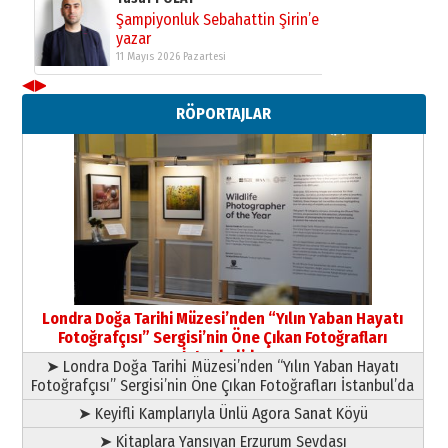
Şampiyonluk Sebahattin Şirin’e
yazar
11 Mayıs 2026 Pazartesi
◀
▶
Neşat YALÇIN
RÖPORTAJLAR
Paranın Aile Kültüründeki Yeri
03 Ağustos 2026 Pazartesi
Yıldırım Gündoğdu
HAVVA’NIN ÜÇ KIZI
09 Temmuz 2026 Perşembe
Yusuf POLAT
Şampiyonluk Sebahattin Şirin’e
Londra Doğa Tarihi Müzesi’nden “Yılın Yaban Hayatı
yazar
Fotoğrafçısı” Sergisi’nin Öne Çıkan Fotoğrafları
11 Mayıs 2026 Pazartesi
İstanbul’da
➤ Londra Doğa Tarihi Müzesi’nden “Yılın Yaban Hayatı
Fotoğrafçısı” Sergisi’nin Öne Çıkan Fotoğrafları İstanbul’da
➤ Keyifli Kamplarıyla Ünlü Agora Sanat Köyü
➤ Kitaplara Yansıyan Erzurum Sevdası