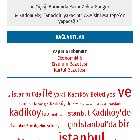
➤ Çiçeği Burnunda Yazar Zehra Güngör
➤ Kadem Ekşi “Anadolu yakasının AKM’sini Maltepe’de
yapacağız”
BAĞLANTILAR
Yayın Grubumuz
Ekonomiklik
Erzurum Gazetesi
Kartal Gazetesi
ve
ile
İstanbul’da
Kadıköy Belediyesi
yaralı
en
Kadıköy’de
kamerada
başladı
yangin
arac
iki
yangın
turkiye
özel
kadikoy
Kadıköy'de
İstanbul
İBB
tarafından
bir
İstanbul'da
için
İstanbul Büyükşehir Belediyesi
istanbul