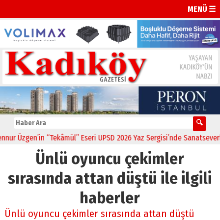
MENÜ ☰
r Üzgen’in “Tekâmül” Eseri UPSD 2026 Yaz Sergisi’nde Sanatseverler
Ünlü oyuncu çekimler
sırasında attan düştü ile ilgili
haberler
Ünlü oyuncu çekimler sırasında attan düştü