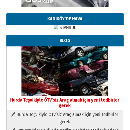
KADIKÖY'DE HAVA
BLOG
Hurda Teşvikiyle ÖTV’siz Araç almak için yeni tedbirler
gerek
🖊 Hurda Teşvikiyle ÖTV’siz Araç almak için yeni tedbirler
Neşat YALÇIN
gerek
Paranın Aile Kültüründeki Yeri