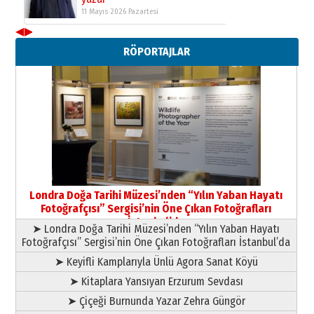
11 Mayıs 2026 Pazartesi
◀
▶
Neşat YALÇIN
RÖPORTAJLAR
Paranın Aile Kültüründeki Yeri
03 Ağustos 2026 Pazartesi
Yıldırım Gündoğdu
HAVVA’NIN ÜÇ KIZI
09 Temmuz 2026 Perşembe
Yusuf POLAT
Şampiyonluk Sebahattin Şirin’e
Londra Doğa Tarihi Müzesi’nden “Yılın Yaban Hayatı
yazar
Fotoğrafçısı” Sergisi’nin Öne Çıkan Fotoğrafları
11 Mayıs 2026 Pazartesi
İstanbul’da
➤ Londra Doğa Tarihi Müzesi’nden “Yılın Yaban Hayatı
Fotoğrafçısı” Sergisi’nin Öne Çıkan Fotoğrafları İstanbul’da
➤ Keyifli Kamplarıyla Ünlü Agora Sanat Köyü
➤ Kitaplara Yansıyan Erzurum Sevdası
➤ Çiçeği Burnunda Yazar Zehra Güngör