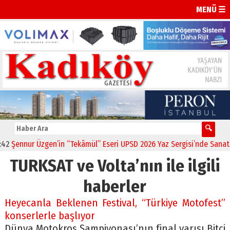
MENÜ ☰
Şennur Üzgen’in “Tekâmül” Eseri UPSD 2026 Yaz Sergisi’nde Sanatsev
TURKSAT ve Volta’nın ile ilgili
haberler
Heyecanla Beklenen Festival, “Türkiye Motofest”
konserlerle başlıyor
Dünya Motokros Şampiyonası’nın final yarışı Bitci