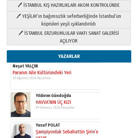
🖊 İSTANBUL KIŞ HAZIRLIKLARI AKOM KONTROLÜNDE
Yıldırım Gündoğdu
HAVVA’NIN ÜÇ KIZI
🖊 YEŞİLAY’ın bağımsızlık seferberliğinde İstanbul’un
09 Temmuz 2026 Perşembe
köprüleri yeşil ışıklandırıldı
🖊 İSTANBUL ERZURUMLULAR VAKFI SANAT GALERİSİ
Yusuf POLAT
AÇILIYOR
Şampiyonluk Sebahattin Şirin’e
yazar
11 Mayıs 2026 Pazartesi
YAZARLAR
Neşat YALÇIN
Paranın Aile Kültüründeki Yeri
03 Ağustos 2026 Pazartesi
Yıldırım Gündoğdu
HAVVA’NIN ÜÇ KIZI
09 Temmuz 2026 Perşembe
Yusuf POLAT
Şampiyonluk Sebahattin Şirin’e
yazar