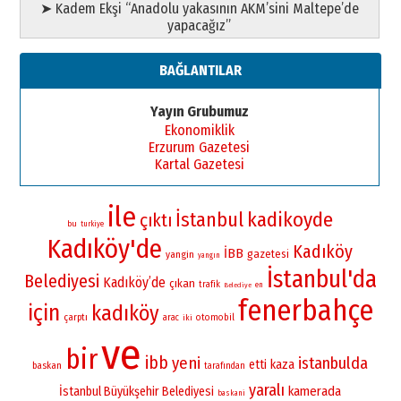
➤ Kadem Ekşi “Anadolu yakasının AKM’sini Maltepe’de
yapacağız”
BAĞLANTILAR
Yayın Grubumuz
Ekonomiklik
Erzurum Gazetesi
Kartal Gazetesi
ile
İstanbul
kadikoyde
çıktı
bu
turkiye
Kadıköy'de
Kadıköy
İBB
gazetesi
yangin
yangın
İstanbul'da
Belediyesi
Kadıköy’de
çıkan
trafik
en
Belediye
fenerbahçe
için
kadıköy
çarptı
otomobil
arac
iki
ve
bir
ibb
yeni
istanbulda
etti
kaza
baskan
tarafından
yaralı
kamerada
İstanbul Büyükşehir Belediyesi
baskani