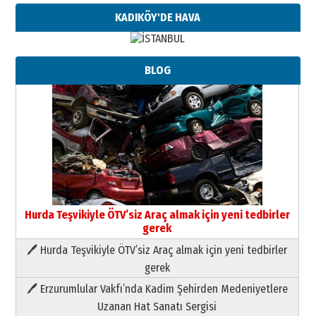
KADIKÖY'DE HAVA
BLOG
Hurda Teşvikiyle ÖTV’siz Araç almak için yeni tedbirler
gerek
🖊 Hurda Teşvikiyle ÖTV’siz Araç almak için yeni tedbirler
Neşat YALÇIN
gerek
Paranın Aile Kültüründeki Yeri
🖊 Erzurumlular Vakfı’nda Kadim Şehirden Medeniyetlere
03 Ağustos 2026 Pazartesi
Uzanan Hat Sanatı Sergisi