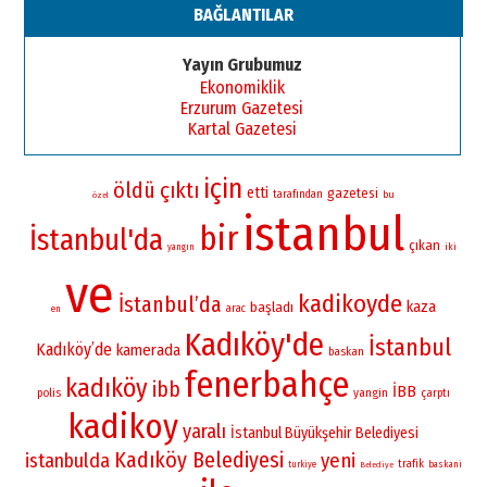
BAĞLANTILAR
Yayın Grubumuz
Ekonomiklik
Erzurum Gazetesi
Kartal Gazetesi
için
öldü
çıktı
etti
gazetesi
tarafından
bu
özel
istanbul
bir
İstanbul'da
çıkan
iki
yangın
ve
kadikoyde
İstanbul’da
kaza
başladı
arac
en
Kadıköy'de
İstanbul
Kadıköy’de
kamerada
baskan
fenerbahçe
kadıköy
ibb
İBB
yangin
polis
çarptı
kadikoy
yaralı
İstanbul Büyükşehir Belediyesi
Kadıköy Belediyesi
istanbulda
yeni
trafik
turkiye
baskani
Belediye