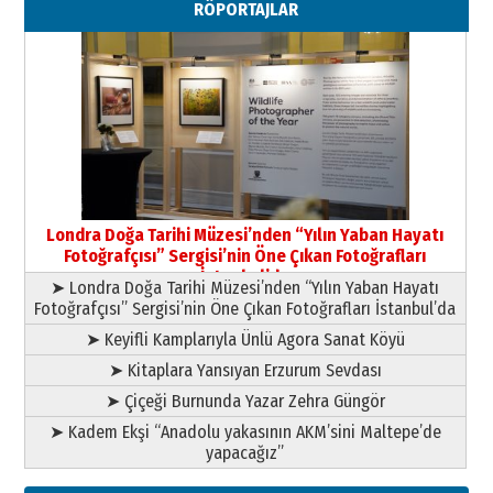
RÖPORTAJLAR
Paranın Aile Kültüründeki Yeri
03 Ağustos 2026 Pazartesi
Yıldırım Gündoğdu
HAVVA’NIN ÜÇ KIZI
09 Temmuz 2026 Perşembe
Yusuf POLAT
Şampiyonluk Sebahattin Şirin’e
Londra Doğa Tarihi Müzesi’nden “Yılın Yaban Hayatı
yazar
Fotoğrafçısı” Sergisi’nin Öne Çıkan Fotoğrafları
11 Mayıs 2026 Pazartesi
İstanbul’da
➤ Londra Doğa Tarihi Müzesi’nden “Yılın Yaban Hayatı
Fotoğrafçısı” Sergisi’nin Öne Çıkan Fotoğrafları İstanbul’da
➤ Keyifli Kamplarıyla Ünlü Agora Sanat Köyü
➤ Kitaplara Yansıyan Erzurum Sevdası
➤ Çiçeği Burnunda Yazar Zehra Güngör
➤ Kadem Ekşi “Anadolu yakasının AKM’sini Maltepe’de
yapacağız”