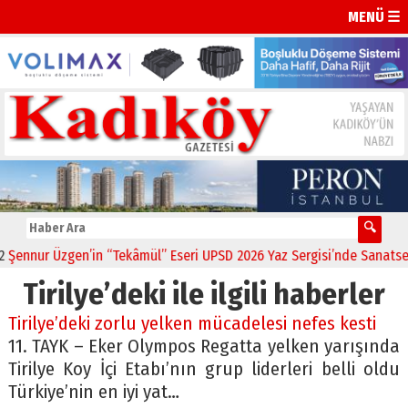
MENÜ ☰
ennur Üzgen’in “Tekâmül” Eseri UPSD 2026 Yaz Sergisi’nde Sanatsever
Tirilye’deki ile ilgili haberler
Tirilye’deki zorlu yelken mücadelesi nefes kesti
11. TAYK – Eker Olympos Regatta yelken yarışında
Tirilye Koy İçi Etabı’nın grup liderleri belli oldu
Türkiye’nin en iyi yat…