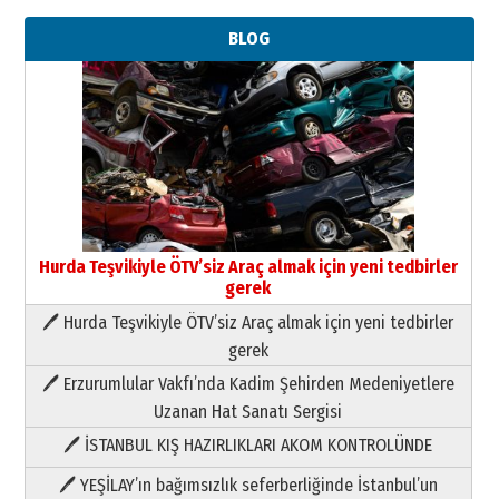
BLOG
Hurda Teşvikiyle ÖTV’siz Araç almak için yeni tedbirler
gerek
🖊 Hurda Teşvikiyle ÖTV’siz Araç almak için yeni tedbirler
Neşat YALÇIN
gerek
Paranın Aile Kültüründeki Yeri
🖊 Erzurumlular Vakfı’nda Kadim Şehirden Medeniyetlere
03 Ağustos 2026 Pazartesi
Uzanan Hat Sanatı Sergisi
🖊 İSTANBUL KIŞ HAZIRLIKLARI AKOM KONTROLÜNDE
Yıldırım Gündoğdu
HAVVA’NIN ÜÇ KIZI
🖊 YEŞİLAY’ın bağımsızlık seferberliğinde İstanbul’un
09 Temmuz 2026 Perşembe