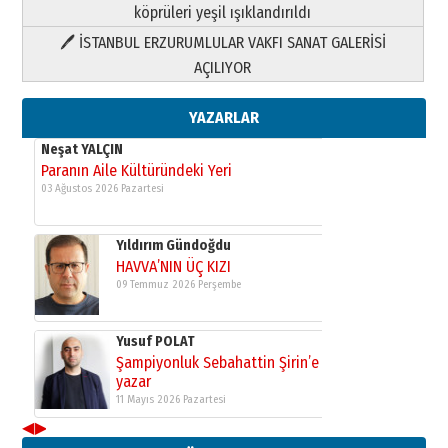
köprüleri yeşil ışıklandırıldı
🖊 İSTANBUL ERZURUMLULAR VAKFI SANAT GALERİSİ
Yusuf POLAT
AÇILIYOR
Şampiyonluk Sebahattin Şirin’e
yazar
11 Mayıs 2026 Pazartesi
YAZARLAR
Neşat YALÇIN
Paranın Aile Kültüründeki Yeri
03 Ağustos 2026 Pazartesi
Yıldırım Gündoğdu
HAVVA’NIN ÜÇ KIZI
09 Temmuz 2026 Perşembe
Yusuf POLAT
Şampiyonluk Sebahattin Şirin’e
yazar
11 Mayıs 2026 Pazartesi
◀
▶
Neşat YALÇIN