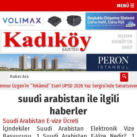
MENÜ ☰
ur Üzgen’in “Tekâmül” Eseri UPSD 2026 Yaz Sergisi’nde Sanatseverler
suudi arabistan ile ilgili
haberler
Suudi Arabistan E-vize Ücreti
İçindekiler Suudi Arabistan Elektronik Vize
Başvurusu. 1 Suudi Arabistan E-Vize Nedir?. 1