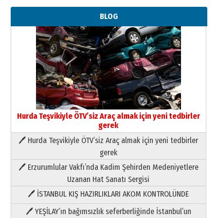
BLOG
Hurda Teşvikiyle ÖTV’siz Araç almak için yeni tedbirler
gerek
🖊 Hurda Teşvikiyle ÖTV’siz Araç almak için yeni tedbirler
Neşat YALÇIN
gerek
Paranın Aile Kültüründeki Yeri
🖊 Erzurumlular Vakfı’nda Kadim Şehirden Medeniyetlere
03 Ağustos 2026 Pazartesi
Uzanan Hat Sanatı Sergisi
🖊 İSTANBUL KIŞ HAZIRLIKLARI AKOM KONTROLÜNDE
Yıldırım Gündoğdu
HAVVA’NIN ÜÇ KIZI
🖊 YEŞİLAY’ın bağımsızlık seferberliğinde İstanbul’un
09 Temmuz 2026 Perşembe