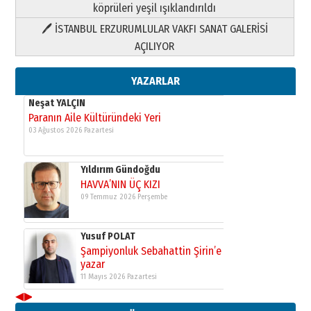
köprüleri yeşil ışıklandırıldı
🖊 İSTANBUL ERZURUMLULAR VAKFI SANAT GALERİSİ
Yusuf POLAT
AÇILIYOR
Şampiyonluk Sebahattin Şirin’e
yazar
11 Mayıs 2026 Pazartesi
YAZARLAR
Neşat YALÇIN
Paranın Aile Kültüründeki Yeri
03 Ağustos 2026 Pazartesi
Yıldırım Gündoğdu
HAVVA’NIN ÜÇ KIZI
09 Temmuz 2026 Perşembe
Yusuf POLAT
Şampiyonluk Sebahattin Şirin’e
yazar
11 Mayıs 2026 Pazartesi
◀
▶
Neşat YALÇIN