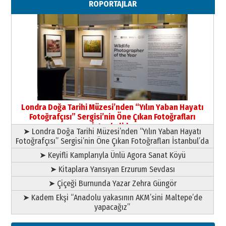
RÖPORTAJLAR
Paranın Aile Kültüründeki Yeri
03 Ağustos 2026 Pazartesi
Yıldırım Gündoğdu
HAVVA’NIN ÜÇ KIZI
09 Temmuz 2026 Perşembe
Yusuf POLAT
Şampiyonluk Sebahattin Şirin’e
Londra Doğa Tarihi Müzesi’nden “Yılın Yaban Hayatı
yazar
Fotoğrafçısı” Sergisi’nin Öne Çıkan Fotoğrafları
11 Mayıs 2026 Pazartesi
İstanbul’da
➤ Londra Doğa Tarihi Müzesi’nden “Yılın Yaban Hayatı
Fotoğrafçısı” Sergisi’nin Öne Çıkan Fotoğrafları İstanbul’da
➤ Keyifli Kamplarıyla Ünlü Agora Sanat Köyü
➤ Kitaplara Yansıyan Erzurum Sevdası
➤ Çiçeği Burnunda Yazar Zehra Güngör
➤ Kadem Ekşi “Anadolu yakasının AKM’sini Maltepe’de
yapacağız”