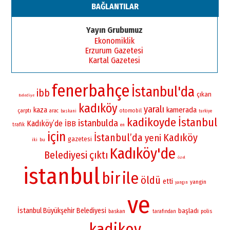
BAĞLANTILAR
Yayın Grubumuz
Ekonomiklik
Erzurum Gazetesi
Kartal Gazetesi
fenerbahçe
İstanbul'da
ibb
çıkan
Belediye
kadıköy
yaralı
kamerada
kaza
çarptı
otomobil
arac
baskani
turkiye
kadikoyde
İstanbul
istanbulda
Kadıköy’de
İBB
trafik
en
için
İstanbul’da
Kadıköy
yeni
gazetesi
iki
bu
Kadıköy'de
Belediyesi
çıktı
özel
istanbul
bir
ile
öldü
etti
yangin
yangın
ve
İstanbul Büyükşehir Belediyesi
başladı
baskan
polis
tarafından
kadikoy