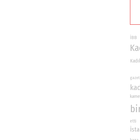
İBB
Ka
Kadı
gazet
ka
kame
bi
etti
İst