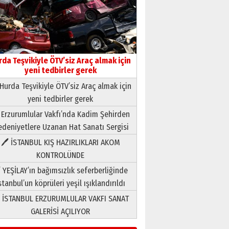
rda Teşvikiyle ÖTV’siz Araç almak için
yeni tedbirler gerek
Hurda Teşvikiyle ÖTV’siz Araç almak için
yeni tedbirler gerek
Neşat YALÇIN
 Erzurumlular Vakfı’nda Kadim Şehirden
Paranın Aile Kültüründeki Yeri
deniyetlere Uzanan Hat Sanatı Sergisi
03 Ağustos 2026 Pazartesi
🖊 İSTANBUL KIŞ HAZIRLIKLARI AKOM
KONTROLÜNDE
Yıldırım Gündoğdu
HAVVA’NIN ÜÇ KIZI
 YEŞİLAY’ın bağımsızlık seferberliğinde
09 Temmuz 2026 Perşembe
stanbul’un köprüleri yeşil ışıklandırıldı
 İSTANBUL ERZURUMLULAR VAKFI SANAT
Yusuf POLAT
GALERİSİ AÇILIYOR
Şampiyonluk Sebahattin
Şirin’e yazar