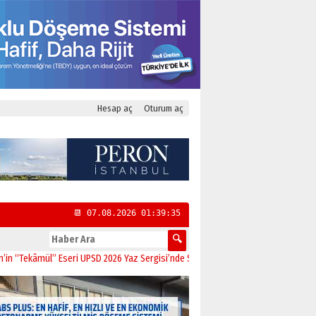
Hesap aç
Oturum aç
📆 07.08.2026 01:39:36
âmül” Eseri UPSD 2026 Yaz Sergisi’nde Sanatseverlerle Buluştu
11:21
CHP Kadı