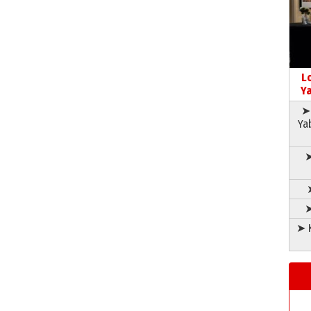
L
Ya
➤ 
Ya
➤
➤
➤ K