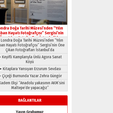
HAVVA’NIN ÜÇ KIZI
09 Temmuz 2026 Perşembe
Yusuf POLAT
Şampiyonluk Sebahattin
ondra Doğa Tarihi Müzesi’nden “Yılın
Şirin’e yazar
ban Hayatı Fotoğrafçısı” Sergisi’nin
11 Mayıs 2026 Pazartesi
Öne Çıkan Fotoğrafları İstanbul’da
Londra Doğa Tarihi Müzesi’nden “Yılın
ban Hayatı Fotoğrafçısı” Sergisi’nin Öne
Çıkan Fotoğrafları İstanbul’da
 Keyifli Kamplarıyla Ünlü Agora Sanat
Köyü
➤ Kitaplara Yansıyan Erzurum Sevdası
 Çiçeği Burnunda Yazar Zehra Güngör
adem Ekşi “Anadolu yakasının AKM’sini
Maltepe’de yapacağız”
BAĞLANTILAR
Yayın Grubumuz