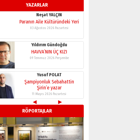
YAZARLAR
11 Mayıs 2026 Pazartesi
Neşat YALÇIN
Paranın Aile Kültüründeki Yeri
03 Ağustos 2026 Pazartesi
Yıldırım Gündoğdu
HAVVA’NIN ÜÇ KIZI
09 Temmuz 2026 Perşembe
Yusuf POLAT
Şampiyonluk Sebahattin
Şirin’e yazar
11 Mayıs 2026 Pazartesi
◀
▶
Neşat YALÇIN
RÖPORTAJLAR
Paranın Aile Kültüründeki Yeri
03 Ağustos 2026 Pazartesi
Yıldırım Gündoğdu