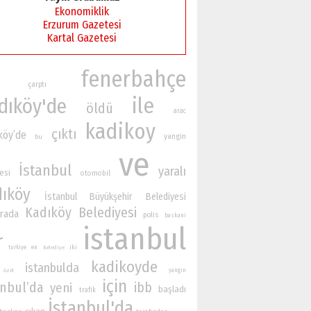
Ekonomiklik
Erzurum Gazetesi
Kartal Gazetesi
fenerbahçe
çarptı
ile
dıköy'de
öldü
arac
kadikoy
çıktı
köy’de
yangin
bu
ve
İstanbul
yaralı
esi
otomobil
dıköy
İstanbul Büyükşehir Belediyesi
Kadıköy Belediyesi
rada
polis
baskani
istanbul
r
iki
turkiye
en
Belediye
kadikoyde
istanbulda
yangın
özel
için
anbul’da
ibb
yeni
başladı
trafik
İstanbul'da