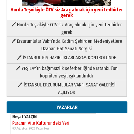
Hurda Teşvikiyle ÖTV’siz Araç almak için yeni tedbirler
gerek
🖊 Hurda Teşvikiyle ÖTV’siz Araç almak için yeni tedbirler
Neşat YALÇIN
gerek
Paranın Aile Kültüründeki Yeri
🖊 Erzurumlular Vakfı’nda Kadim Şehirden Medeniyetlere
03 Ağustos 2026 Pazartesi
Uzanan Hat Sanatı Sergisi
🖊 İSTANBUL KIŞ HAZIRLIKLARI AKOM KONTROLÜNDE
Yıldırım Gündoğdu
HAVVA’NIN ÜÇ KIZI
🖊 YEŞİLAY’ın bağımsızlık seferberliğinde İstanbul’un
09 Temmuz 2026 Perşembe
köprüleri yeşil ışıklandırıldı
🖊 İSTANBUL ERZURUMLULAR VAKFI SANAT GALERİSİ
Yusuf POLAT
AÇILIYOR
Şampiyonluk Sebahattin Şirin’e
yazar
11 Mayıs 2026 Pazartesi
YAZARLAR
Neşat YALÇIN
Paranın Aile Kültüründeki Yeri
03 Ağustos 2026 Pazartesi