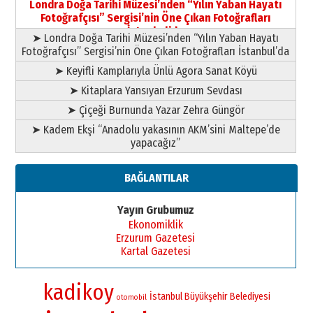
Londra Doğa Tarihi Müzesi’nden “Yılın Yaban Hayatı
yazar
Fotoğrafçısı” Sergisi’nin Öne Çıkan Fotoğrafları
11 Mayıs 2026 Pazartesi
İstanbul’da
➤ Londra Doğa Tarihi Müzesi’nden “Yılın Yaban Hayatı
Fotoğrafçısı” Sergisi’nin Öne Çıkan Fotoğrafları İstanbul’da
➤ Keyifli Kamplarıyla Ünlü Agora Sanat Köyü
➤ Kitaplara Yansıyan Erzurum Sevdası
➤ Çiçeği Burnunda Yazar Zehra Güngör
➤ Kadem Ekşi “Anadolu yakasının AKM’sini Maltepe’de
yapacağız”
BAĞLANTILAR
Yayın Grubumuz
Ekonomiklik
Erzurum Gazetesi
Kartal Gazetesi
kadikoy
İstanbul Büyükşehir Belediyesi
otomobil