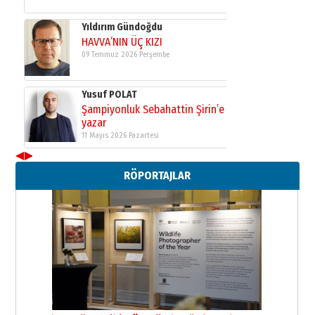
Yıldırım Gündoğdu
HAVVA’NIN ÜÇ KIZI
09 Temmuz 2026 Perşembe
Yusuf POLAT
Şampiyonluk Sebahattin Şirin’e
yazar
11 Mayıs 2026 Pazartesi
◀
▶
Neşat YALÇIN
RÖPORTAJLAR
Paranın Aile Kültüründeki Yeri
03 Ağustos 2026 Pazartesi
Yıldırım Gündoğdu
HAVVA’NIN ÜÇ KIZI
09 Temmuz 2026 Perşembe
Yusuf POLAT
Şampiyonluk Sebahattin Şirin’e