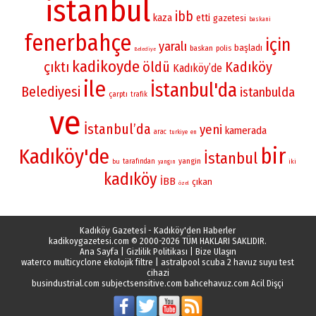
istanbul
ibb
kaza
etti
gazetesi
baskani
fenerbahçe
için
yaralı
başladı
baskan
polis
Belediye
kadikoyde
çıktı
öldü
Kadıköy
Kadıköy’de
ile
İstanbul'da
Belediyesi
istanbulda
çarptı
trafik
ve
İstanbul’da
yeni
kamerada
arac
turkiye
en
bir
Kadıköy'de
İstanbul
yangin
bu
tarafından
iki
yangın
kadıköy
İBB
çıkan
özel
Kadıköy Gazetesİ - Kadıköy'den Haberler
kadikoygazetesi.com
© 2000-2026 TÜM HAKLARI SAKLIDIR.
Ana Sayfa
|
Gizlilik Politikası
|
Bize Ulaşın
waterco multicyclone ekolojik filtre
|
astralpool scuba 2 havuz suyu test
cihazi
busindustrial.com
subjectsensitive.com
bahcehavuz.com
Acil Dişçi