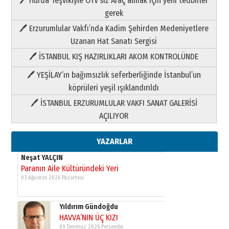
🖊 Hurda Teşvikiyle ÖTV’siz Araç almak için yeni tedbirler
Neşat YALÇIN
gerek
Paranın Aile Kültüründeki Yeri
🖊 Erzurumlular Vakfı’nda Kadim Şehirden Medeniyetlere
03 Ağustos 2026 Pazartesi
Uzanan Hat Sanatı Sergisi
🖊 İSTANBUL KIŞ HAZIRLIKLARI AKOM KONTROLÜNDE
Yıldırım Gündoğdu
HAVVA’NIN ÜÇ KIZI
🖊 YEŞİLAY’ın bağımsızlık seferberliğinde İstanbul’un
09 Temmuz 2026 Perşembe
köprüleri yeşil ışıklandırıldı
🖊 İSTANBUL ERZURUMLULAR VAKFI SANAT GALERİSİ
Yusuf POLAT
AÇILIYOR
Şampiyonluk Sebahattin Şirin’e
yazar
11 Mayıs 2026 Pazartesi
YAZARLAR
Neşat YALÇIN
Paranın Aile Kültüründeki Yeri
03 Ağustos 2026 Pazartesi
Yıldırım Gündoğdu
HAVVA’NIN ÜÇ KIZI
09 Temmuz 2026 Perşembe