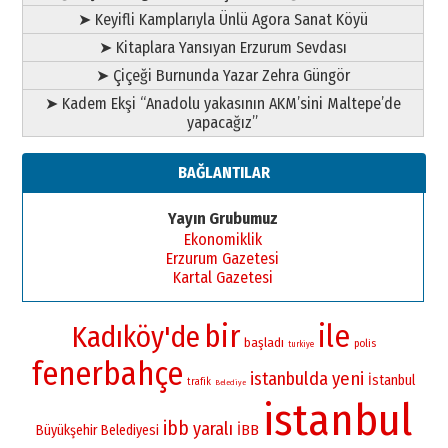
➤ Keyifli Kamplarıyla Ünlü Agora Sanat Köyü
➤ Kitaplara Yansıyan Erzurum Sevdası
➤ Çiçeği Burnunda Yazar Zehra Güngör
➤ Kadem Ekşi “Anadolu yakasının AKM’sini Maltepe’de
yapacağız”
BAĞLANTILAR
Yayın Grubumuz
Ekonomiklik
Erzurum Gazetesi
Kartal Gazetesi
bir
ile
Kadıköy'de
başladı
polis
turkiye
fenerbahçe
istanbulda
yeni
İstanbul
trafik
Belediye
istanbul
ibb
yaralı
İBB
Büyükşehir Belediyesi