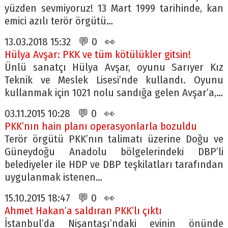
yüzden sevmiyoruz! 13 Mart 1999 tarihinde, kan
emici azılı terör örgütü…
13.03.2018 15:32 💬 0 👀
Hülya Avşar: PKK ve tüm kötülükler gitsin!
Ünlü sanatçı Hülya Avşar, oyunu Sarıyer Kız
Teknik ve Meslek Lisesi’nde kullandı. Oyunu
kullanmak için 1021 nolu sandığa gelen Avşar’a,…
03.11.2015 10:28 💬 0 👀
PKK’nın hain planı operasyonlarla bozuldu
Terör örgütü PKK’nın talimatı üzerine Doğu ve
Güneydoğu Anadolu bölgelerindeki DBP’li
belediyeler ile HDP ve DBP teşkilatları tarafından
uygulanmak istenen…
15.10.2015 18:47 💬 0 👀
Ahmet Hakan’a saldıran PKK’lı çıktı
İstanbul’da Nişantaşı’ndaki evinin önünde