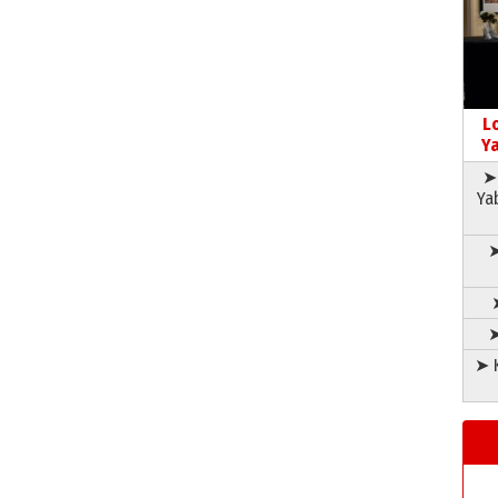
L
Ya
➤ 
Ya
➤
➤
➤ K