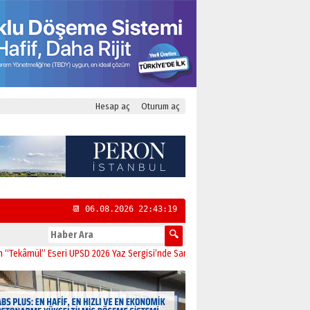
Hesap aç
Oturum aç
📆 06.08.2026 22:43:20
l” Eseri UPSD 2026 Yaz Sergisi’nde Sanatseverlerle Buluştu
11:21
CHP Kadıköy