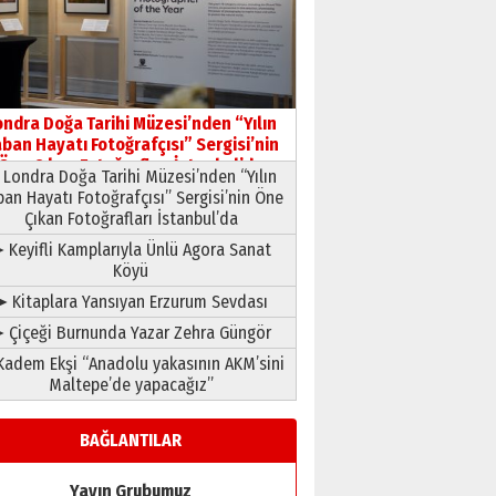
HAVVA’NIN ÜÇ KIZI
09 Temmuz 2026 Perşembe
Yusuf POLAT
Şampiyonluk Sebahattin
ondra Doğa Tarihi Müzesi’nden “Yılın
Şirin’e yazar
ban Hayatı Fotoğrafçısı” Sergisi’nin
11 Mayıs 2026 Pazartesi
Öne Çıkan Fotoğrafları İstanbul’da
Londra Doğa Tarihi Müzesi’nden “Yılın
ban Hayatı Fotoğrafçısı” Sergisi’nin Öne
Çıkan Fotoğrafları İstanbul’da
 Keyifli Kamplarıyla Ünlü Agora Sanat
Köyü
➤ Kitaplara Yansıyan Erzurum Sevdası
 Çiçeği Burnunda Yazar Zehra Güngör
adem Ekşi “Anadolu yakasının AKM’sini
Maltepe’de yapacağız”
BAĞLANTILAR
Yayın Grubumuz