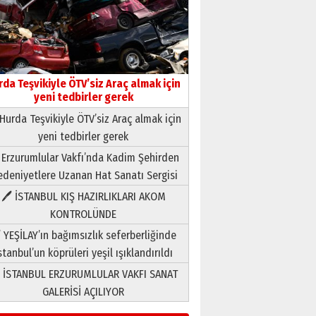
rda Teşvikiyle ÖTV’siz Araç almak için
yeni tedbirler gerek
Hurda Teşvikiyle ÖTV’siz Araç almak için
yeni tedbirler gerek
Neşat YALÇIN
 Erzurumlular Vakfı’nda Kadim Şehirden
Paranın Aile Kültüründeki Yeri
deniyetlere Uzanan Hat Sanatı Sergisi
03 Ağustos 2026 Pazartesi
🖊 İSTANBUL KIŞ HAZIRLIKLARI AKOM
KONTROLÜNDE
Yıldırım Gündoğdu
HAVVA’NIN ÜÇ KIZI
 YEŞİLAY’ın bağımsızlık seferberliğinde
09 Temmuz 2026 Perşembe
stanbul’un köprüleri yeşil ışıklandırıldı
 İSTANBUL ERZURUMLULAR VAKFI SANAT
Yusuf POLAT
GALERİSİ AÇILIYOR
Şampiyonluk Sebahattin
Şirin’e yazar