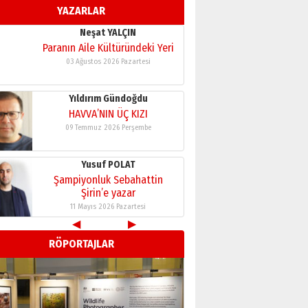
YAZARLAR
11 Mayıs 2026 Pazartesi
Neşat YALÇIN
Paranın Aile Kültüründeki Yeri
03 Ağustos 2026 Pazartesi
Yıldırım Gündoğdu
HAVVA’NIN ÜÇ KIZI
09 Temmuz 2026 Perşembe
Yusuf POLAT
Şampiyonluk Sebahattin
Şirin’e yazar
11 Mayıs 2026 Pazartesi
◀
▶
Neşat YALÇIN
RÖPORTAJLAR
Paranın Aile Kültüründeki Yeri
03 Ağustos 2026 Pazartesi
Yıldırım Gündoğdu