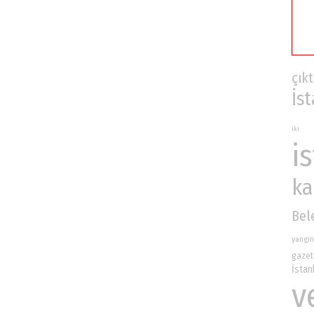
çıkt
İs
iki
i
ka
Bel
yangin
gazet
İsta
v