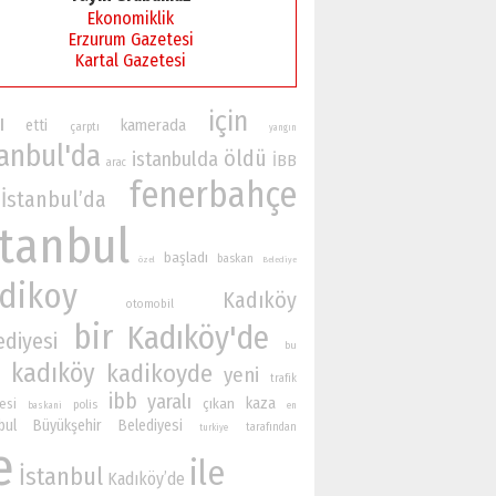
Ekonomiklik
Erzurum Gazetesi
Kartal Gazetesi
için
ı
kamerada
etti
çarptı
yangın
tanbul'da
öldü
istanbulda
İBB
arac
fenerbahçe
İstanbul’da
stanbul
başladı
baskan
özel
Belediye
dikoy
Kadıköy
otomobil
bir
Kadıköy'de
ediyesi
bu
kadıköy
kadikoyde
yeni
trafik
ibb
yaralı
kaza
esi
çıkan
polis
baskani
en
nbul Büyükşehir Belediyesi
tarafından
turkiye
e
ile
İstanbul
Kadıköy’de