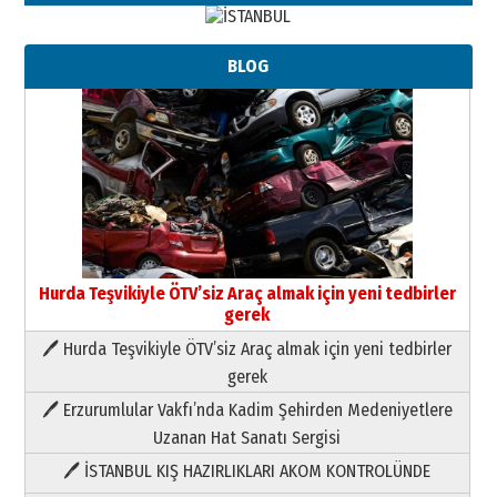
BLOG
Hurda Teşvikiyle ÖTV’siz Araç almak için yeni tedbirler
gerek
🖊 Hurda Teşvikiyle ÖTV’siz Araç almak için yeni tedbirler
Neşat YALÇIN
gerek
Paranın Aile Kültüründeki Yeri
🖊 Erzurumlular Vakfı’nda Kadim Şehirden Medeniyetlere
03 Ağustos 2026 Pazartesi
Uzanan Hat Sanatı Sergisi
🖊 İSTANBUL KIŞ HAZIRLIKLARI AKOM KONTROLÜNDE
Yıldırım Gündoğdu