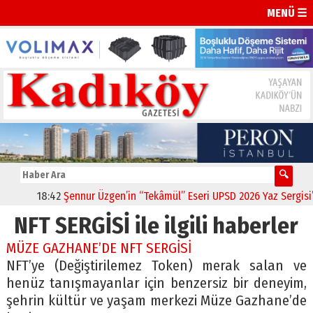
MENÜ ☰
18:42
Şennur Üzgen’in “Tekâmül” Eseri UPSD 2026 Yaz Sergisi’nd
NFT SERGİSİ ile ilgili haberler
MÜZE GAZHANE’DE NFT SERGİSİ
NFT’ye (Değiştirilemez Token) merak salan ve
henüz tanışmayanlar için benzersiz bir deneyim,
şehrin kültür ve yaşam merkezi Müze Gazhane’de