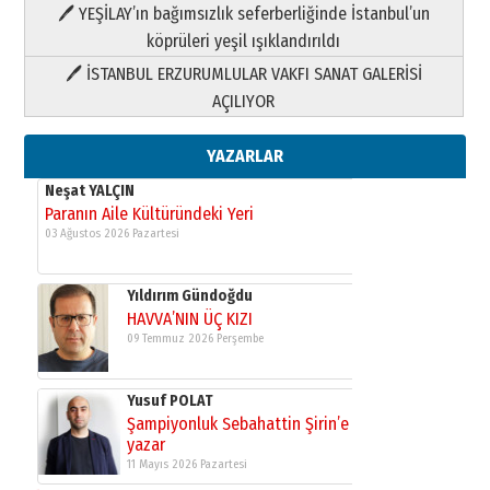
HAVVA’NIN ÜÇ KIZI
🖊 YEŞİLAY’ın bağımsızlık seferberliğinde İstanbul’un
09 Temmuz 2026 Perşembe
köprüleri yeşil ışıklandırıldı
🖊 İSTANBUL ERZURUMLULAR VAKFI SANAT GALERİSİ
Yusuf POLAT
AÇILIYOR
Şampiyonluk Sebahattin Şirin’e
yazar
11 Mayıs 2026 Pazartesi
YAZARLAR
Neşat YALÇIN
Paranın Aile Kültüründeki Yeri
03 Ağustos 2026 Pazartesi
Yıldırım Gündoğdu
HAVVA’NIN ÜÇ KIZI
09 Temmuz 2026 Perşembe
Yusuf POLAT
Şampiyonluk Sebahattin Şirin’e
yazar
11 Mayıs 2026 Pazartesi