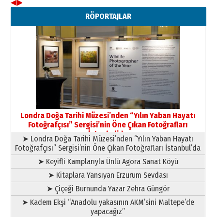
◀
▶
Neşat YALÇIN
RÖPORTAJLAR
Paranın Aile Kültüründeki Yeri
03 Ağustos 2026 Pazartesi
Yıldırım Gündoğdu
HAVVA’NIN ÜÇ KIZI
09 Temmuz 2026 Perşembe
Yusuf POLAT
Şampiyonluk Sebahattin Şirin’e
Londra Doğa Tarihi Müzesi’nden “Yılın Yaban Hayatı
yazar
Fotoğrafçısı” Sergisi’nin Öne Çıkan Fotoğrafları
11 Mayıs 2026 Pazartesi
İstanbul’da
➤ Londra Doğa Tarihi Müzesi’nden “Yılın Yaban Hayatı
Fotoğrafçısı” Sergisi’nin Öne Çıkan Fotoğrafları İstanbul’da
➤ Keyifli Kamplarıyla Ünlü Agora Sanat Köyü
➤ Kitaplara Yansıyan Erzurum Sevdası
➤ Çiçeği Burnunda Yazar Zehra Güngör
➤ Kadem Ekşi “Anadolu yakasının AKM’sini Maltepe’de
yapacağız”