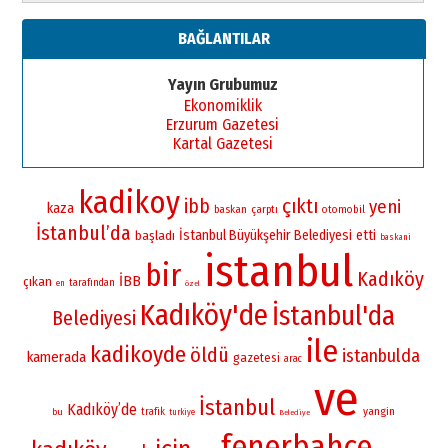
BAĞLANTILAR
Yayın Grubumuz
Ekonomiklik
Erzurum Gazetesi
Kartal Gazetesi
kadikoy
çıktı
ibb
yeni
kaza
baskan
çarptı
otomobil
İstanbul’da
İstanbul Büyükşehir Belediyesi
etti
başladı
baskani
istanbul
bir
Kadıköy
İBB
çıkan
tarafından
en
özel
Kadıköy'de
İstanbul'da
Belediyesi
ile
kadikoyde
öldü
istanbulda
kamerada
gazetesi
arac
ve
İstanbul
Kadıköy’de
yangin
bu
trafik
turkiye
Belediye
fenerbahçe