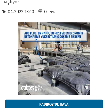
başlıyor….
16.04.2022 13:10 💬 0 👀
KADIKÖY'DE HAVA