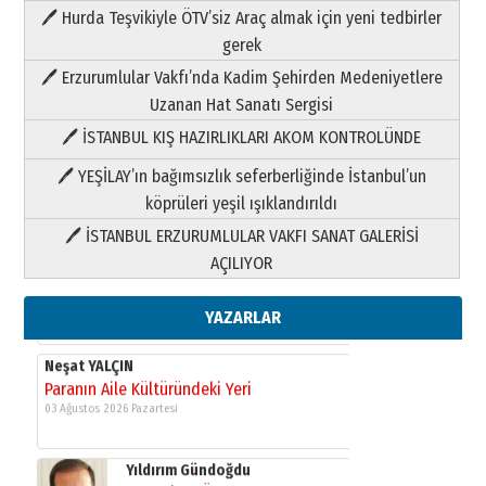
🖊 Hurda Teşvikiyle ÖTV’siz Araç almak için yeni tedbirler
Neşat YALÇIN
gerek
Paranın Aile Kültüründeki Yeri
🖊 Erzurumlular Vakfı’nda Kadim Şehirden Medeniyetlere
03 Ağustos 2026 Pazartesi
Uzanan Hat Sanatı Sergisi
🖊 İSTANBUL KIŞ HAZIRLIKLARI AKOM KONTROLÜNDE
Yıldırım Gündoğdu
HAVVA’NIN ÜÇ KIZI
🖊 YEŞİLAY’ın bağımsızlık seferberliğinde İstanbul’un
09 Temmuz 2026 Perşembe
köprüleri yeşil ışıklandırıldı
🖊 İSTANBUL ERZURUMLULAR VAKFI SANAT GALERİSİ
Yusuf POLAT
AÇILIYOR
Şampiyonluk Sebahattin Şirin’e
yazar
11 Mayıs 2026 Pazartesi
YAZARLAR
Neşat YALÇIN
Paranın Aile Kültüründeki Yeri
03 Ağustos 2026 Pazartesi
Yıldırım Gündoğdu
HAVVA’NIN ÜÇ KIZI