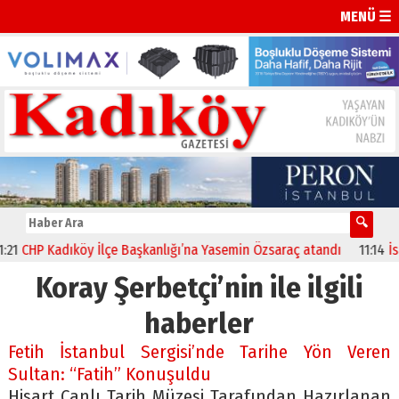
MENÜ ☰
CHP Kadıköy İlçe Başkanlığı’na Yasemin Özsaraç atandı
11:14
İstan
Koray Şerbetçi’nin ile ilgili
haberler
Fetih İstanbul Sergisi’nde Tarihe Yön Veren
Sultan: “Fatih” Konuşuldu
Hisart Canlı Tarih Müzesi Tarafından Hazırlanan