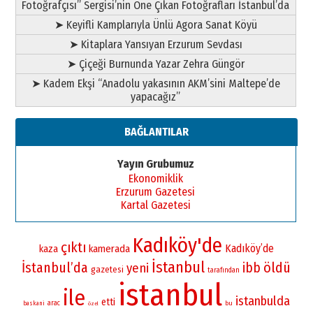
Fotoğrafçısı” Sergisi’nin Öne Çıkan Fotoğrafları İstanbul’da
➤ Keyifli Kamplarıyla Ünlü Agora Sanat Köyü
➤ Kitaplara Yansıyan Erzurum Sevdası
➤ Çiçeği Burnunda Yazar Zehra Güngör
➤ Kadem Ekşi “Anadolu yakasının AKM’sini Maltepe’de
yapacağız”
BAĞLANTILAR
Yayın Grubumuz
Ekonomiklik
Erzurum Gazetesi
Kartal Gazetesi
Kadıköy'de
çıktı
Kadıköy’de
kamerada
kaza
İstanbul
İstanbul’da
öldü
ibb
yeni
gazetesi
tarafından
istanbul
ile
istanbulda
etti
arac
bu
baskani
özel