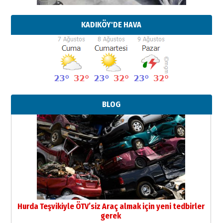
KADIKÖY'DE HAVA
BLOG
Hurda Teşvikiyle ÖTV’siz Araç almak için yeni tedbirler
gerek